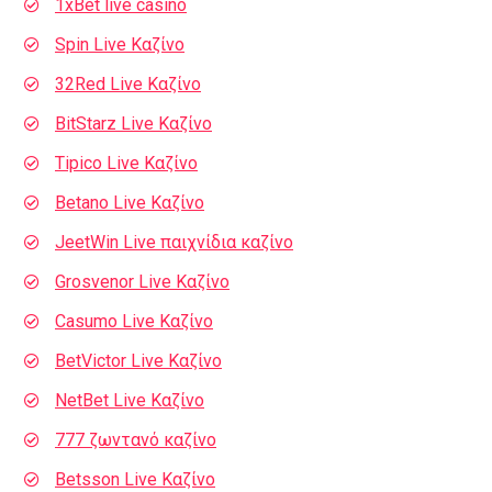
1xBet live casino
Spin Live Καζίνο
32Red Live Καζίνο
BitStarz Live Καζίνο
Tipico Live Καζίνο
Betano Live Καζίνο
JeetWin Live παιχνίδια καζίνο
Grosvenor Live Καζίνο
Casumo Live Καζίνο
BetVictor Live Καζίνο
NetBet Live Καζίνο
777 ζωντανό καζίνο
Betsson Live Καζίνο