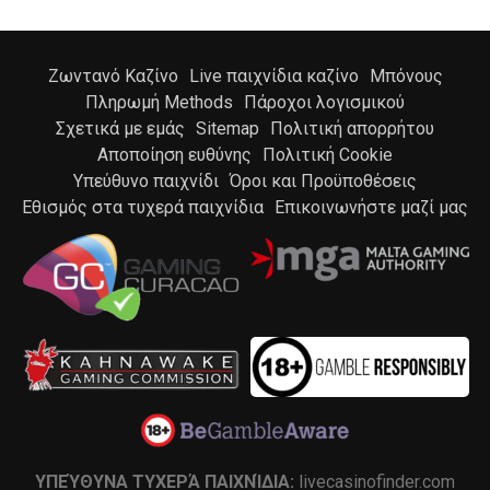
Ζωντανό Καζίνο
Live παιχνίδια καζίνο
Μπόνους
Πληρωμή Methods
Πάροχοι λογισμικού
Σχετικά με εμάς
Sitemap
Πολιτική απορρήτου
Αποποίηση ευθύνης
Πολιτική Cookie
Υπεύθυνο παιχνίδι
Όροι και Προϋποθέσεις
Εθισμός στα τυχερά παιχνίδια
Επικοινωνήστε μαζί μας
ΥΠΕΎΘΥΝΑ ΤΥΧΕΡΆ ΠΑΙΧΝΊΔΙΑ:
livecasinofinder.com