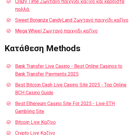
Crazy Time Ζωντανό παιχνίδι καζίνο και κερδίστε
πολλά
Sweet Bonanza CandyLand Ζωντανό παιχνίδι καζίνο
Mega Wheel Ζωντανό παιχνίδι καζίνο
Κατάθεση Methods
Bank Transfer Live Casino - Best Online Casinos to
Bank Transfer Payments 2025
Best Bitcoin Cash Live Casino Site 2025 - Top Online
BCH Casino Guide
Best Ethereum Casino Site For 2025 - Live ETH
Gambling Site
Bitcoin Live Καζίνο
Crypto Live Καζίνο