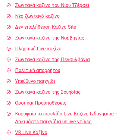
Ζωντανά καζίνο του Νιου Τζέρσεϊ
Νέο ζωντανό καζίνο
Δεν επαλήθευση Καζίνο Site
Ζωντανά καζίνο της Νορβηγίας
Πληρωμή Live καζίνο
Ζωντανά καζίνο της Πενσυλβάνια
Πολιτική απορρήτου
Υπεύθυνο παιχνίδι
Ζωντανά καζίνο της Σουηδίας
Όροι και Προϋποθέσεις
Κορυφαία ιστοσελίδα Live Καζίνο Ινδονησίας -
Δοκιμάστε παιχνίδια με live ντίλερ
VR Live Καζίνο