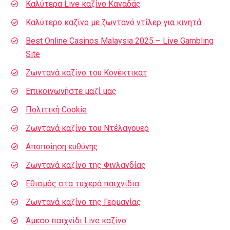
Καλύτερα Live καζίνο Καναδάς
Καλύτερο καζίνο με ζωντανό ντίλερ για κινητά
Best Online Casinos Malaysia 2025 – Live Gambling
Site
Ζωντανά καζίνο του Κονέκτικατ
Επικοινωνήστε μαζί μας
Πολιτική Cookie
Ζωντανά καζίνο του Ντέλαγουερ
Αποποίηση ευθύνης
Ζωντανά καζίνο της Φινλανδίας
Εθισμός στα τυχερά παιχνίδια
Ζωντανά καζίνο της Γερμανίας
Άμεσο παιχνίδι Live καζίνο