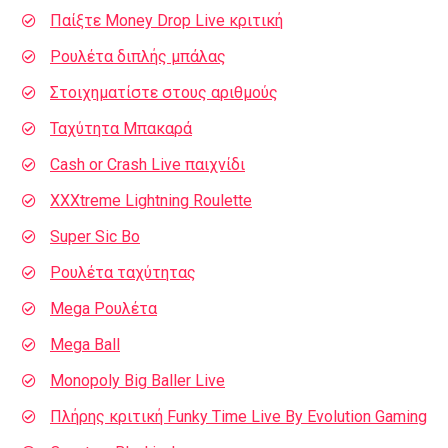
Παίξτε Money Drop Live κριτική
Ρουλέτα διπλής μπάλας
Στοιχηματίστε στους αριθμούς
Ταχύτητα Μπακαρά
Cash or Crash Live παιχνίδι
XXXtreme Lightning Roulette
Super Sic Bo
Ρουλέτα ταχύτητας
Mega Ρουλέτα
Mega Ball
Monopoly Big Baller Live
Πλήρης κριτική Funky Time Live By Evolution Gaming