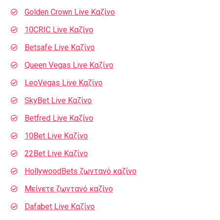
Golden Crown Live Καζίνο
10CRIC Live Καζίνο
Betsafe Live Καζίνο
Queen Vegas Live Καζίνο
LeoVegas Live Καζίνο
SkyBet Live Καζίνο
Betfred Live Καζίνο
10Bet Live Καζίνο
22Bet Live Καζίνο
HollywoodBets ζωντανό καζίνο
Μείνετε ζωντανό καζίνο
Dafabet Live Καζίνο