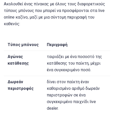
Ακολουθεί ένας πίνακας με όλους τους διαφορετικούς
τύπους μπόνους που μπορεί να προσφέρονται στα live
online καζίνο, μαζί με μια σύντομη περιγραφή του
καθενός:
Τύπος μπόνους
Περιγραφή
Αγώνας
ταιριάζει με ένα ποσοστό της
κατάθεσης
κατάθεσης του παίκτη, μέχρι
ένα συγκεκριμένο ποσό.
Δωρεάν
δίνει στον παίκτη έναν
περιστροφές
καθορισμένο αριθμό δωρεάν
περιστροφών σε ένα
συγκεκριμένο παιχνίδι live
dealer.