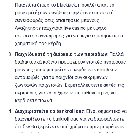
Παιχνίδια όπως το blackjack, η ρουλέτα και το
μπακαρά έχουν συνήθως υψηλότερο ποσοστό
συνεισφοράς στις απαιτήσεις μπόνους.
Αναζητήστε παιχνίδια live casino με υψηλό
ποσοστό συνεισφοράς για να μεγιστοποιήσετε τα
χρηματικά σας κέρδη.
Παιχνίδι κατά τη διάρκεια των περιόδων
: Πολλά
διαδικτυακά καζίνο προσφέρουν ειδικές περιόδους
μπόνους όπου μπορείτε να κερδίσετε επιπλέον
ανταμοιβές για το παιχνίδι συγκεκριμένων
ζωντανών παιχνιδιών. Εκμεταλλευτείτε αυτές τις
περιόδους για να αυξήσετε τις πιθανότητες να
κερδίσετε πολλά.
Διαχειριστείτε το bankroll σας
: Είναι σημαντικό να
διαχειρίζεστε το bankroll σας για να διασφαλίσετε
ότι δεν θα ξεμείνετε από χρήματα πριν μπορέσετε