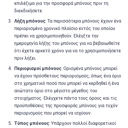
επιλέξιμα για την προσφορά μπόνους πριν τη
διεκδικήσετε.
Λήξη μπόνους
: Τα περισσότερα μπόνους έχουν ένα
περιορισμένο χρονικό πλαίσιο εντός του οποίου
πρέπει να χρησιμοποιηθούν. Ελέγξτε την
ημερομηνία λήξης του μπόνους για να βεβαιωθείτε
ότι έχετε αρκετό χρόνο για να το χρησιμοποιήσετε
πριν λήξει.
Περιορισμοί μπόνους
: Ορισμένα μπόνους μπορεί
να έχουν πρόσθετους περιορισμούς, όπως ένα όριο
στο χρηματικό ποσό που μπορεί να κερδηθεί ή ένα
ανώτατο όριο στο μέγιστο μέγεθος του
στοιχήματος. Ελέγχετε πάντα τους όρους και τις
προϋποθέσεις της προσφοράς μπόνους για τυχόν
περιορισμούς που μπορεί να ισχύουν.
Τύπος μπόνους
: Υπάρχουν πολλοί διαφορετικοί