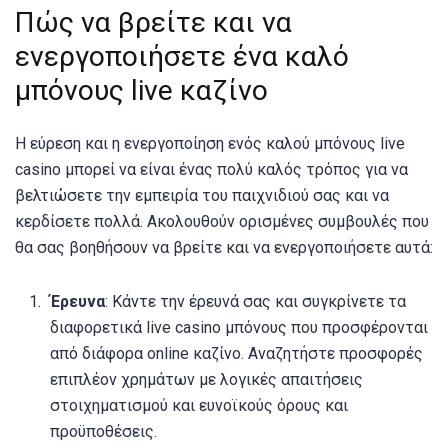
Πώς να βρείτε και να
ενεργοποιήσετε ένα καλό
μπόνους live καζίνο
Η εύρεση και η ενεργοποίηση ενός καλού μπόνους live
casino μπορεί να είναι ένας πολύ καλός τρόπος για να
βελτιώσετε την εμπειρία του παιχνιδιού σας και να
κερδίσετε πολλά. Ακολουθούν ορισμένες συμβουλές που
θα σας βοηθήσουν να βρείτε και να ενεργοποιήσετε αυτά:
Έρευνα
: Κάντε την έρευνά σας και συγκρίνετε τα
διαφορετικά live casino μπόνους που προσφέρονται
από διάφορα online καζίνο. Αναζητήστε προσφορές
επιπλέον χρημάτων με λογικές απαιτήσεις
στοιχηματισμού και ευνοϊκούς όρους και
προϋποθέσεις.