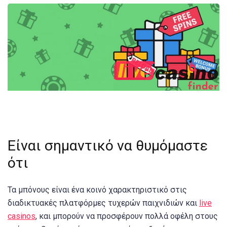
Είναι σημαντικό να θυμόμαστε
ότι
Τα μπόνους είναι ένα κοινό χαρακτηριστικό στις
διαδικτυακές πλατφόρμες τυχερών παιχνιδιών και
live
casinos
, και μπορούν να προσφέρουν πολλά οφέλη στους