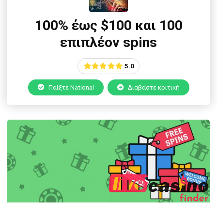
100% έως $100 και 100
επιπλέον spins
5.0
Παίξτε National
Διαβάστε κριτική