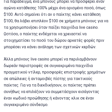
Για παράδειγμα, ένα μπόνους μπορεί να προσφέρει έναν
αγώνα κατάθεσης 100% μέχρι ένα ορισμένο ποσό, όπως
$100. Αυτό σημαίνει ότι αν ο παίκτης κάνει κατάθεση
$100, θα λάβει επιπλέον $100 σε χρήματα μπόνους για να
τα χρησιμοποιήσει όταν παίζει παιχνίδια live casino.
Ωστόσο, ο παίκτης ενδέχεται να χρειαστεί να
στοιχηματίσει το ποσό του δώρου αρκετές φορές πριν
μπορέσει να κάνει ανάληψη των σχετικών κερδών.
Άλλα μπόνους live casino μπορεί να περιλαμβάνουν
δωρεάν περιστροφές σε συγκεκριμένα παιχνίδια
πραγματικού ντίλερ, προσφορές επιστροφής χρημάτων
σε απώλειες ή ανταμοιβές πίστης για τακτικούς
παίκτες. Για να τα διεκδικήσουν, οι παίκτες πρέπει
συνήθως να επιλέξουν να συμμετάσχουν εισάγοντας
έναν κωδικό προώθησης ή κάνοντας κλικ σε έναν
συγκεκριμένο σύνδεσμο.