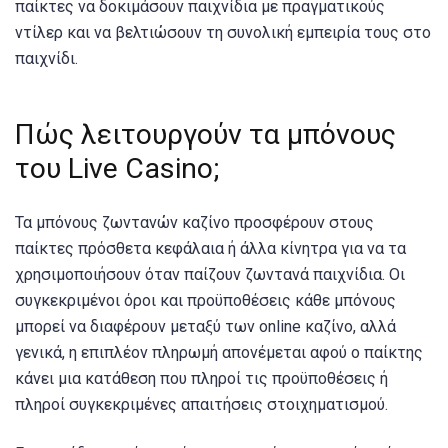
παίκτες να δοκιμάσουν παιχνίδια με πραγματικούς
ντίλερ και να βελτιώσουν τη συνολική εμπειρία τους στο
παιχνίδι.
Πώς λειτουργούν τα μπόνους
του Live Casino;
Τα μπόνους ζωντανών καζίνο προσφέρουν στους
παίκτες πρόσθετα κεφάλαια ή άλλα κίνητρα για να τα
χρησιμοποιήσουν όταν παίζουν ζωντανά παιχνίδια. Οι
συγκεκριμένοι όροι και προϋποθέσεις κάθε μπόνους
μπορεί να διαφέρουν μεταξύ των online καζίνο, αλλά
γενικά, η επιπλέον πληρωμή απονέμεται αφού ο παίκτης
κάνει μια κατάθεση που πληροί τις προϋποθέσεις ή
πληροί συγκεκριμένες απαιτήσεις στοιχηματισμού.