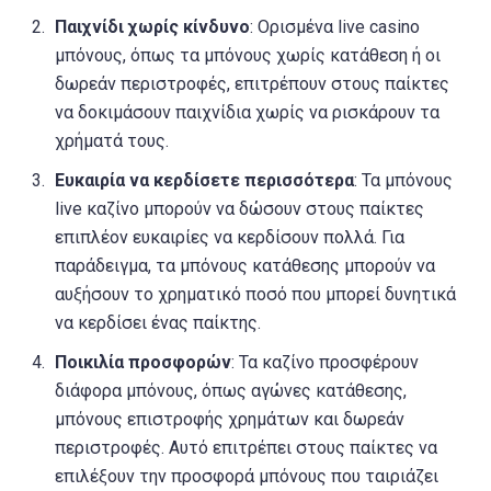
Παιχνίδι χωρίς κίνδυνο
: Ορισμένα live casino
μπόνους, όπως τα μπόνους χωρίς κατάθεση ή οι
δωρεάν περιστροφές, επιτρέπουν στους παίκτες
να δοκιμάσουν παιχνίδια χωρίς να ρισκάρουν τα
χρήματά τους.
Ευκαιρία να κερδίσετε περισσότερα
: Τα μπόνους
live καζίνο μπορούν να δώσουν στους παίκτες
επιπλέον ευκαιρίες να κερδίσουν πολλά. Για
παράδειγμα, τα μπόνους κατάθεσης μπορούν να
αυξήσουν το χρηματικό ποσό που μπορεί δυνητικά
να κερδίσει ένας παίκτης.
Ποικιλία προσφορών
: Τα καζίνο προσφέρουν
διάφορα μπόνους, όπως αγώνες κατάθεσης,
μπόνους επιστροφής χρημάτων και δωρεάν
περιστροφές. Αυτό επιτρέπει στους παίκτες να
επιλέξουν την προσφορά μπόνους που ταιριάζει