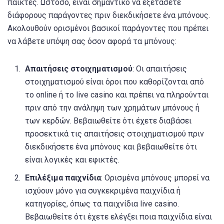
παίκτες. Ωστόσο, είναι σημαντικό να εξετάσετε
διάφορους παράγοντες πριν διεκδικήσετε ένα μπόνους.
Ακολουθούν ορισμένοι βασικοί παράγοντες που πρέπει
να λάβετε υπόψη σας όσον αφορά τα μπόνους:
Απαιτήσεις στοιχηματισμού
: Οι απαιτήσεις
στοιχηματισμού είναι όροι που καθορίζονται από
το online ή το live casino και πρέπει να πληρούνται
πριν από την ανάληψη των χρημάτων μπόνους ή
των κερδών. Βεβαιωθείτε ότι έχετε διαβάσει
προσεκτικά τις απαιτήσεις στοιχηματισμού πριν
διεκδικήσετε ένα μπόνους και βεβαιωθείτε ότι
είναι λογικές και εφικτές.
Επιλέξιμα παιχνίδια
: Ορισμένα μπόνους μπορεί να
ισχύουν μόνο για συγκεκριμένα παιχνίδια ή
κατηγορίες, όπως τα παιχνίδια live casino.
Βεβαιωθείτε ότι έχετε ελέγξει ποια παιχνίδια είναι