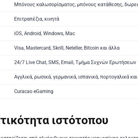
Μπόνους καλωσορίσματος, μπόνους κατάθεσης, δωρε
Επιτραπέζια, κινητά
iOS, Android, Windows, Mac
Visa, Mastercard, Skrill, Neteller, Bitcoin και άλλα
24/7 Live Chat, SMS, Email, Τμήμα Συχνών Ερωτήσεων
Αγγλικά, ρωσικά, γερμανικά, ισπανικά, πορτογαλικά κα
Curacao eGaming
στικότητα ιστότοπου