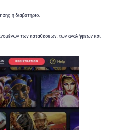
ησης ή διαβατήριο.
βανομένων των καταθέσεων, των αναλήψεων και