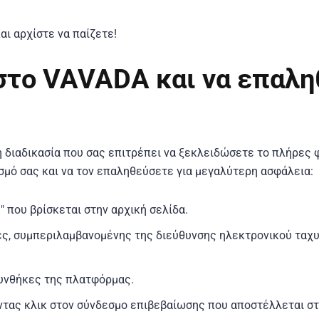
αι αρχίστε να παίζετε!
στο VAVADA και να επαλη
λή διαδικασία που σας επιτρέπει να ξεκλειδώσετε το πλήρες
ασμό σας και να τον επαληθεύσετε για μεγαλύτερη ασφάλεια:
" που βρίσκεται στην αρχική σελίδα.
ς, συμπεριλαμβανομένης της διεύθυνσης ηλεκτρονικού ταχυ
συνθήκες της πλατφόρμας.
τας κλικ στον σύνδεσμο επιβεβαίωσης που αποστέλλεται στο