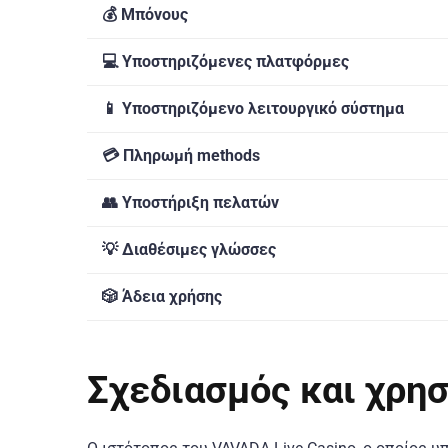
💰 Μπόνους
💻 Υποστηριζόμενες πλατφόρμες
📱 Υποστηριζόμενο λειτουργικό σύστημα
💳 Πληρωμή methods
👥 Υποστήριξη πελατών
💡 Διαθέσιμες γλώσσες
🎲 Άδεια χρήσης
Σχεδιασμός και χρη