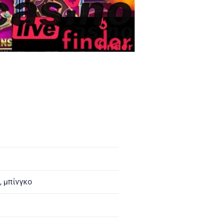
, μπίνγκο