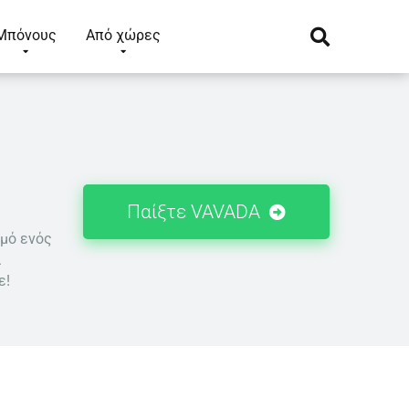
Μπόνους
Από χώρες
Παίξτε VAVADA
σμό ενός
α
ε!