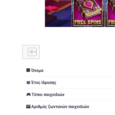
🏢 Όνομα
📅 Έτος ίδρυσης
🎮 Τύποι παιχνιδιών
🎰 Αριθμός ζωντανών παιχνιδιών