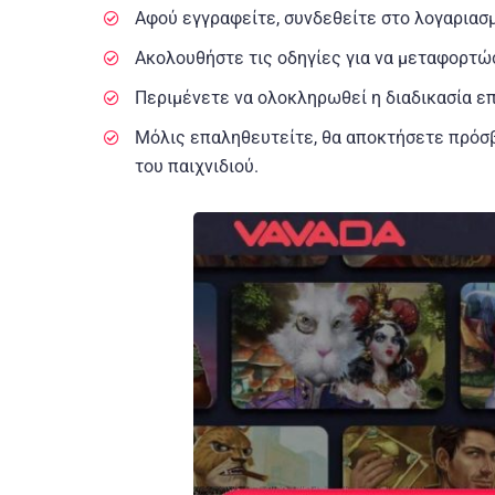
Αφού εγγραφείτε, συνδεθείτε στο λογαριασ
Ακολουθήστε τις οδηγίες για να μεταφορτώ
Περιμένετε να ολοκληρωθεί η διαδικασία ε
Μόλις επαληθευτείτε, θα αποκτήσετε πρόσ
του παιχνιδιού.