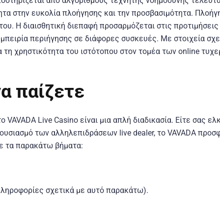
ποστηρίζεται από αλγόριθμους τεχνητής νοημοσύνης τελευταί
τητα στην ευκολία πλοήγησης και την προσβασιμότητα. Πλοή
 του. Η διαισθητική διεπαφή προσαρμόζεται στις προτιμήσει
μπειρία περιήγησης σε διάφορες συσκευές. Με στοιχεία σχε
α τη χρηστικότητα του ιστότοπου στον τομέα των online τυχε
να παίζετε
ο VAVADA Live Casino είναι μια απλή διαδικασία. Είτε σας ε
ουσιασμό των αλληλεπιδράσεων live dealer, το VAVADA προσφ
τε τα παρακάτω βήματα:
πληροφορίες σχετικά με αυτό παρακάτω).