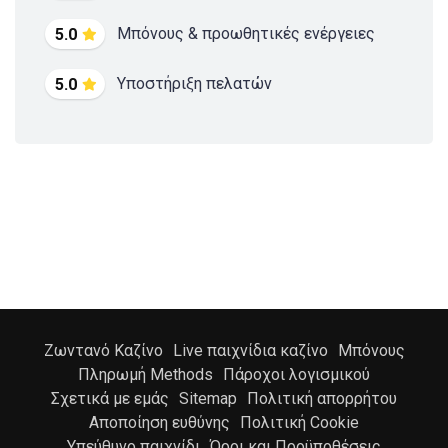
Μπόνους & προωθητικές ενέργειες
5.0
Υποστήριξη πελατών
5.0
Ζωντανό Καζίνο
Live παιχνίδια καζίνο
Μπόνους
Πληρωμή Methods
Πάροχοι λογισμικού
Σχετικά με εμάς
Sitemap
Πολιτική απορρήτου
Αποποίηση ευθύνης
Πολιτική Cookie
Υπεύθυνο παιχνίδι
Όροι και Προϋποθέσεις