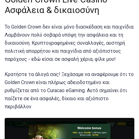
Ασφάλεια & δικαιοσύνη
Το Golden Crown δεν είναι μόνο διασκέδαση και παιχνίδια.
Λαμβάνουν πολύ σοβαρά υπόψη την ασφάλεια και τη
δικαιοσύνη. Κρυπτογραφημένες συναλλαγές, αυστηρή
πολιτική απορρήτου και παιχνίδια από αξιόπιστους
παρόχους - εδώ είσαι σε ασφαλή χέρια, φίλε μου!
Κρατήστε τα άλογά σας! Ξεχάσαμε να αναφέρουμε ότι το
Golden Crown είναι πλήρως αδειοδοτημένο και
ρυθμίζεται από το Curacao eGaming. Αυτό σημαίνει ότι
παίζετε σε ένα ασφαλές, δίκαιο και αξιόπιστο
περιβάλλον.