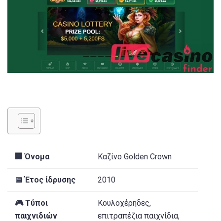
🏢 Όνομα
Καζίνο Golden Crown
📅 Έτος ίδρυσης
2010
🎮 Τύποι
Κουλοχέρηδες,
παιχνιδιών
επιτραπέζια παιχνίδια,