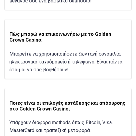
μεγάλος όσο ένα βασιλικό συμπόσιο!
Πώς μπορώ να επικοινωνήσω με το Golden
Crown Casino;
Μπορείτε να χρησιμοποιήσετε ζωντανή συνομιλία,
ηλεκτρονικό ταχυδρομείο ή τηλέφωνο. Είναι πάντα
έτοιμοι να σας βοηθήσουν!
Ποιες είναι οι επιλογές κατάθεσης και απόσυρσης
στο Golden Crown Casino;
Υπάρχουν διάφορα methods όπως Bitcoin, Visa,
MasterCard και τραπεζική μεταφορά.