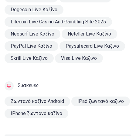
Dogecoin Live Καζίνο
Litecoin Live Casino And Gambling Site 2025
Neosurf Live Καζίνο
Neteller Live Καζίνο
PayPal Live Καζίνο
Paysafecard Live Καζίνο
Skrill Live Καζίνο
Visa Live Καζίνο
Συσκευές
Ζωντανό καζίνο Android
IPad ζωντανό καζίνο
IPhone ζωντανό καζίνο