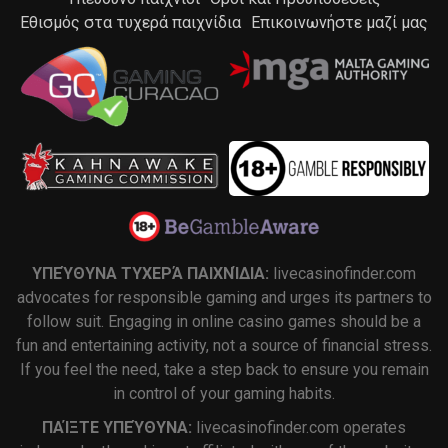
Εθισμός στα τυχερά παιχνίδια
Επικοινωνήστε μαζί μας
ΥΠΕΎΘΥΝΑ ΤΥΧΕΡΆ ΠΑΙΧΝΊΔΙΑ:
livecasinofinder.com
advocates for responsible gaming and urges its partners to
follow suit. Engaging in online casino games should be a
fun and entertaining activity, not a source of financial stress.
If you feel the need, take a step back to ensure you remain
in control of your gaming habits.
ΠΑΊΞΤΕ ΥΠΕΎΘΥΝΑ:
livecasinofinder.com operates