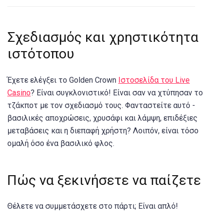
Σχεδιασμός και χρηστικότητα
ιστότοπου
Έχετε ελέγξει το Golden Crown
Ιστοσελίδα του Live
Casino
? Είναι συγκλονιστικό! Είναι σαν να χτύπησαν το
τζάκποτ με τον σχεδιασμό τους. Φανταστείτε αυτό -
βασιλικές αποχρώσεις, χρυσάφι και λάμψη, επιδέξιες
μεταβάσεις και η διεπαφή χρήστη? Λοιπόν, είναι τόσο
ομαλή όσο ένα βασιλικό φλος.
Πώς να ξεκινήσετε να παίζετε
Θέλετε να συμμετάσχετε στο πάρτι; Είναι απλό!