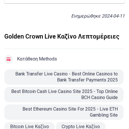
Ενημερώθηκε 2024-04-11
Golden Crown Live Καζίνο Λεπτομέρειες
Κατάθεση Methods
Bank Transfer Live Casino - Best Online Casinos to
Bank Transfer Payments 2025
Best Bitcoin Cash Live Casino Site 2025 - Top Online
BCH Casino Guide
Best Ethereum Casino Site For 2025 - Live ETH
Gambling Site
Bitcoin Live Καζίνο
Crypto Live Καζίνο