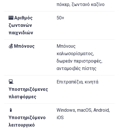
πόκερ, ζωντανό καζίνο
🎰 Αριθμός
50+
ζωντανών
παιχνιδιών
💰 Μπόνους
Μπόνους
καλωσορίσματος,
δωρεάν περιστροφές,
ανταμοιβές πίστης
💻
Επιτραπέζια, κινητά
Υποστηριζόμενες
πλατφόρμες
📱
Windows, macOS, Android,
Υποστηριζόμενο
iOS
λειτουργικό