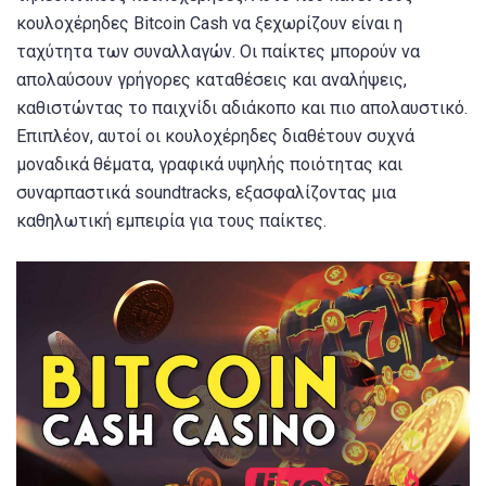
κουλοχέρηδες Bitcoin Cash να ξεχωρίζουν είναι η
ταχύτητα των συναλλαγών. Οι παίκτες μπορούν να
απολαύσουν γρήγορες καταθέσεις και αναλήψεις,
καθιστώντας το παιχνίδι αδιάκοπο και πιο απολαυστικό.
Επιπλέον, αυτοί οι κουλοχέρηδες διαθέτουν συχνά
μοναδικά θέματα, γραφικά υψηλής ποιότητας και
συναρπαστικά soundtracks, εξασφαλίζοντας μια
καθηλωτική εμπειρία για τους παίκτες.