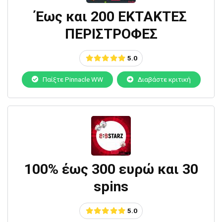
Έως και 200 ΕΚΤΑΚΤΕΣ
ΠΕΡΙΣΤΡΟΦΕΣ
5.0
Παίξτε Pinnacle WW
Διαβάστε κριτική
100% έως 300 ευρώ και 30
spins
5.0