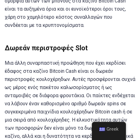
ομορφιά αυτών των μπόνους στα καζίνο Bitcoin Cash
είναι τα αυξημένα όρια και οι ευνοϊκότεροι όροι τους,
χάρη στο χαμηλότερο κόστος συναλλαγών που
συνδέεται με τα κρυπτονομίσματα.
Δωρεάν περιστροφές Slot
Μια άλλη συναρπαστική προώθηση που έχει κερδίσει
έδαφος στα καζίνο Bitcoin Cash είναι οι δωρεάν
περιστροφές κουλοχέρηδων. Αυτές προσφέρονται συχνά
ως μέρος ενός πακέτου καλωσορίσματος ή ως
ανταμοιβές σε διάφορα φρουτάκια. Οι παίκτες ενδέχεται
να λάβουν έναν καθορισμένο αριθμό δωρεάν spins σε
συγκεκριμένα παιχνίδια κουλοχέρηδων Bitcoin cash ή σε
μια σειρά από κουλοχέρηδες. Η ελκυστικότητα αυτών
των προσφορών δεν είναι μόνο τα δωρεάν παιχνίδια
Greek
καζίνο, αλλά και η δυνατότητα να κερδίσετε πραγματικά