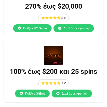
270% έως $20,000
5.0
Παίξτε BC.Game
Διαβάστε κριτική
100% έως $200 και 25 spins
5.0
Παίξτε GGbet
Διαβάστε κριτική