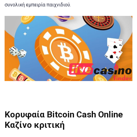
συνολική εμπειρία παιχνιδιού.
Κορυφαία Bitcoin Cash Online
Καζίνο κριτική