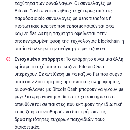
ταχύτητα των συναλλαγών. Οι συναλλαγές με
Bitcoin Cash είναι συνήθως ταχύτερες από τις
παραδοσιακές συναλλαγές με bank transfers ή
πιστωτικές κάρτες που χρησιμοποιούνται στα
καζίνο fiat. Αυτή η ταχύτητα οφείλεται στην
αποκεντρωμένη φύση της τεχνολογίας blockchain, η
οποία εξαλείφει την ανάγκη για μεσάζοντες.
Ενισχυμένο απόρρητο:
Το απόρρητο είναι μια άλλη
κρίσιμη πτυχή όπου τα καζίνο Bitcoin Cash
υπερέχουν. Σε αντίθεση με τα καζίνο fiat που συχνά
απαιτούν λεπτομερείς προσωπικές πληροφορίες,
οι συναλλαγές με Bitcoin Cash μπορούν να γίνουν με
μεγαλύτερη ανωνυμία. Αυτό το χαρακτηριστικό
απευθύνεται σε παίκτες που εκτιμούν την ιδιωτική
τους ζωή και επιθυμούν να διατηρήσουν τις
δραστηριότητες τυχερών παιχνιδιών τους
διακριτικές.