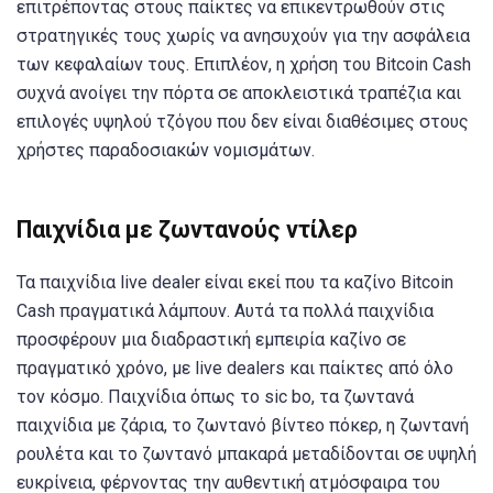
επιτρέποντας στους παίκτες να επικεντρωθούν στις
στρατηγικές τους χωρίς να ανησυχούν για την ασφάλεια
των κεφαλαίων τους. Επιπλέον, η χρήση του Bitcoin Cash
συχνά ανοίγει την πόρτα σε αποκλειστικά τραπέζια και
επιλογές υψηλού τζόγου που δεν είναι διαθέσιμες στους
χρήστες παραδοσιακών νομισμάτων.
Παιχνίδια με ζωντανούς ντίλερ
Τα παιχνίδια live dealer είναι εκεί που τα καζίνο Bitcoin
Cash πραγματικά λάμπουν. Αυτά τα πολλά παιχνίδια
προσφέρουν μια διαδραστική εμπειρία καζίνο σε
πραγματικό χρόνο, με live dealers και παίκτες από όλο
τον κόσμο. Παιχνίδια όπως το sic bo, τα ζωντανά
παιχνίδια με ζάρια, το ζωντανό βίντεο πόκερ, η ζωντανή
ρουλέτα και το ζωντανό μπακαρά μεταδίδονται σε υψηλή
ευκρίνεια, φέρνοντας την αυθεντική ατμόσφαιρα του