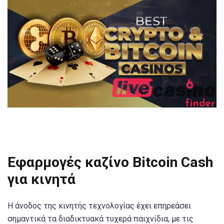
Εφαρμογές καζίνο Bitcoin Cash
για κινητά
Η άνοδος της κινητής τεχνολογίας έχει επηρεάσει
σημαντικά τα διαδικτυακά τυχερά παιχνίδια, με τις