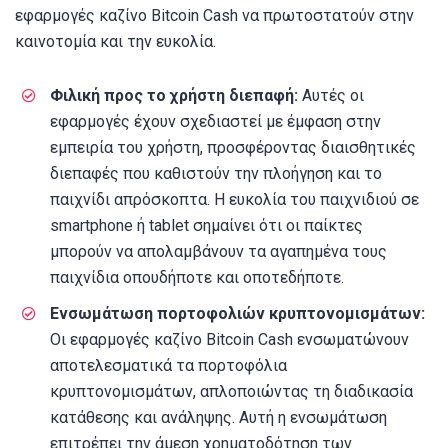
εφαρμογές καζίνο Bitcoin Cash να πρωτοστατούν στην
καινοτομία και την ευκολία.
Φιλική προς το χρήστη διεπαφή:
Αυτές οι
εφαρμογές έχουν σχεδιαστεί με έμφαση στην
εμπειρία του χρήστη, προσφέροντας διαισθητικές
διεπαφές που καθιστούν την πλοήγηση και το
παιχνίδι απρόσκοπτα. Η ευκολία του παιχνιδιού σε
smartphone ή tablet σημαίνει ότι οι παίκτες
μπορούν να απολαμβάνουν τα αγαπημένα τους
παιχνίδια οπουδήποτε και οποτεδήποτε.
Ενσωμάτωση πορτοφολιών κρυπτονομισμάτων:
Οι εφαρμογές καζίνο Bitcoin Cash ενσωματώνουν
αποτελεσματικά τα πορτοφόλια
κρυπτονομισμάτων, απλοποιώντας τη διαδικασία
κατάθεσης και ανάληψης. Αυτή η ενσωμάτωση
επιτρέπει την άμεση χρηματοδότηση των