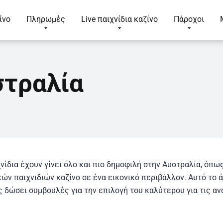
ίνο
Πληρωμές
Live παιχνίδια καζίνο
Πάροχοι
στραλία
χνίδια έχουν γίνει όλο και πιο δημοφιλή στην Αυστραλία, όπω
ών παιχνιδιών καζίνο σε ένα εικονικό περιβάλλον. Αυτό το 
ας δώσει συμβουλές για την επιλογή του καλύτερου για τις αν