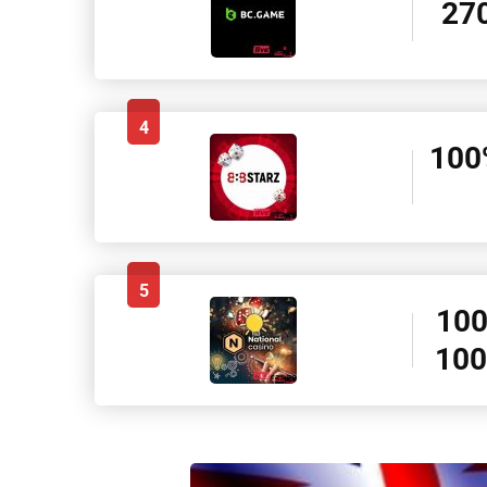
27
4
100
5
100
100