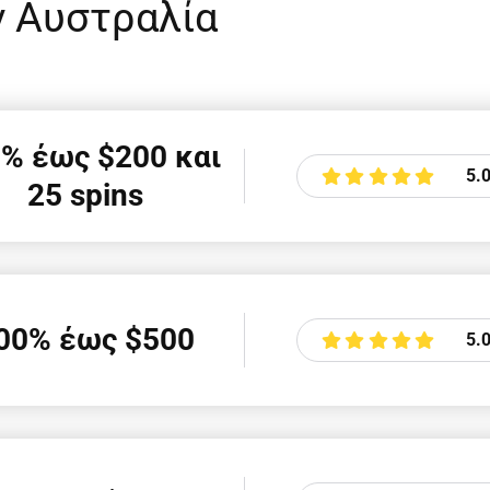
ην Αυστραλία
% έως $200 και
5.
25 spins
00% έως $500
5.