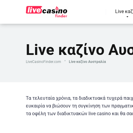
Live καζ
Live καζίνο Αυ
LiveCasinoFinder.com
"
Live καζίνο Αυστραλία
Τα τελευταία χρόνια, τα διαδικτυακά τυχερά παι
ευκαιρία να βιώσουν τη συγκίνηση των πραγματικ
τα οφέλη των διαδικτυακών live casino και θα σ