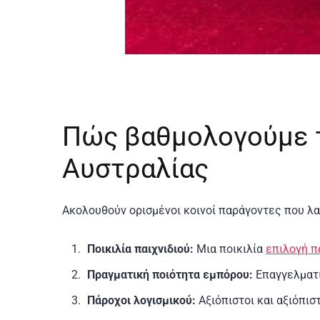
Πώς βαθμολογούμε τ
Αυστραλίας
Ακολουθούν ορισμένοι κοινοί παράγοντες που λα
Ποικιλία παιχνιδιού:
Μια ποικιλία
επιλογή π
Πραγματική ποιότητα εμπόρου:
Επαγγελματί
Πάροχοι λογισμικού:
Αξιόπιστοι και αξιόπισ