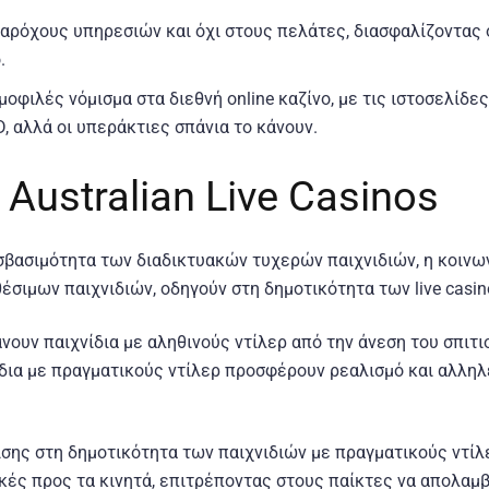
αρόχους υπηρεσιών και όχι στους πελάτες, διασφαλίζοντας 
.
μοφιλές νόμισμα στα διεθνή online καζίνο, με τις ιστοσελίδ
 αλλά οι υπεράκτιες σπάνια το κάνουν.
Australian Live Casinos
σβασιμότητα των διαδικτυακών τυχερών παιχνιδιών, η κοινων
έσιμων παιχνιδιών, οδηγούν στη δημοτικότητα των live casin
νουν παιχνίδια με αληθινούς ντίλερ από την άνεση του σπιτι
ίδια με πραγματικούς ντίλερ προσφέρουν ρεαλισμό και αλλη
ίσης στη δημοτικότητα των παιχνιδιών με πραγματικούς ντίλ
ς προς τα κινητά, επιτρέποντας στους παίκτες να απολαμβά