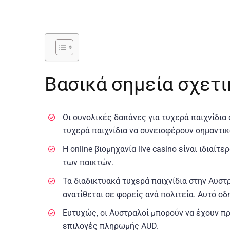
Βασικά σημεία σχετικ
Οι συνολικές δαπάνες για τυχερά παιχνίδια
τυχερά παιχνίδια να συνεισφέρουν σημαντικ
Η online βιομηχανία live casino είναι ιδια
των παικτών.
Τα διαδικτυακά τυχερά παιχνίδια στην Αυστρ
ανατίθεται σε φορείς ανά πολιτεία. Αυτό ο
Ευτυχώς, οι Αυστραλοί μπορούν να έχουν π
επιλογές πληρωμής AUD.