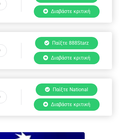
0
Διαβάστε κριτική
Παίξτε 888Starz
0
Διαβάστε κριτική
Παίξτε National
0
Διαβάστε κριτική