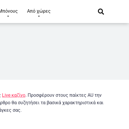
Μπόνους
Από χώρες
ς
Live καζίνο
. Προσφέρουν στους παίκτες AU την
άρθρο θα συζητήσει τα βασικά χαρακτηριστικά και
άγκες σας.