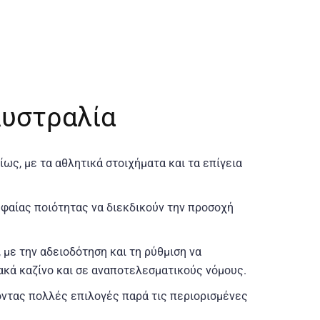
 Αυστραλία
ως, με τα αθλητικά στοιχήματα και τα επίγεια
ρυφαίας ποιότητας να διεκδικούν την προσοχή
 με την αδειοδότηση και τη ρύθμιση να
υακά καζίνο και σε αναποτελεσματικούς νόμους.
οντας πολλές επιλογές παρά τις περιορισμένες