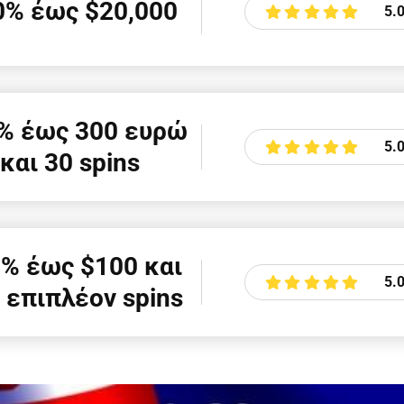
0% έως $20,000
5.
% έως 300 ευρώ
5.
και 30 spins
% έως $100 και
5.
 επιπλέον spins