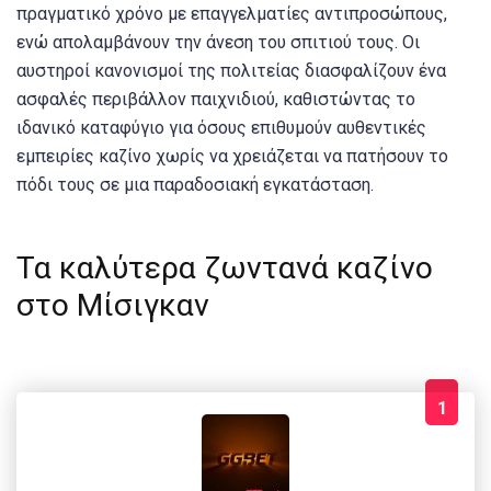
πραγματικό χρόνο με επαγγελματίες αντιπροσώπους,
ενώ απολαμβάνουν την άνεση του σπιτιού τους. Οι
αυστηροί κανονισμοί της πολιτείας διασφαλίζουν ένα
ασφαλές περιβάλλον παιχνιδιού, καθιστώντας το
ιδανικό καταφύγιο για όσους επιθυμούν αυθεντικές
εμπειρίες καζίνο χωρίς να χρειάζεται να πατήσουν το
πόδι τους σε μια παραδοσιακή εγκατάσταση.
Τα καλύτερα ζωντανά καζίνο
στο Μίσιγκαν
1