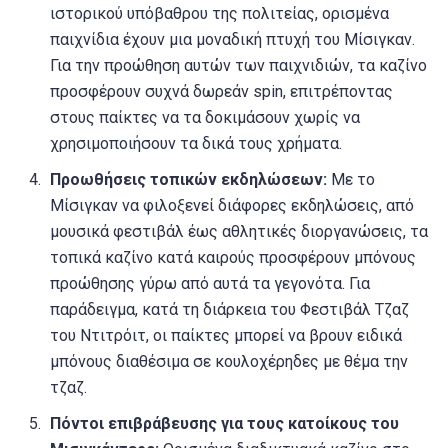
ιστορικού υπόβαθρου της πολιτείας, ορισμένα
παιχνίδια έχουν μια μοναδική πτυχή του Μίσιγκαν.
Για την προώθηση αυτών των παιχνιδιών, τα καζίνο
προσφέρουν συχνά δωρεάν spin, επιτρέποντας
στους παίκτες να τα δοκιμάσουν χωρίς να
χρησιμοποιήσουν τα δικά τους χρήματα.
Προωθήσεις τοπικών εκδηλώσεων:
Με το
Μίσιγκαν να φιλοξενεί διάφορες εκδηλώσεις, από
μουσικά φεστιβάλ έως αθλητικές διοργανώσεις, τα
τοπικά καζίνο κατά καιρούς προσφέρουν μπόνους
προώθησης γύρω από αυτά τα γεγονότα. Για
παράδειγμα, κατά τη διάρκεια του Φεστιβάλ Τζαζ
του Ντιτρόιτ, οι παίκτες μπορεί να βρουν ειδικά
μπόνους διαθέσιμα σε κουλοχέρηδες με θέμα την
τζαζ.
Πόντοι επιβράβευσης για τους κατοίκους του