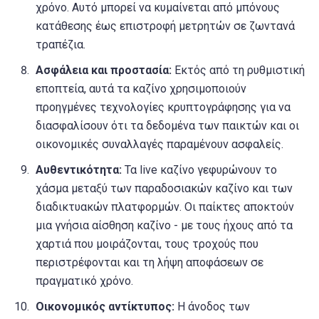
χρόνο. Αυτό μπορεί να κυμαίνεται από μπόνους
κατάθεσης έως επιστροφή μετρητών σε ζωντανά
τραπέζια.
Ασφάλεια και προστασία:
Εκτός από τη ρυθμιστική
εποπτεία, αυτά τα καζίνο χρησιμοποιούν
προηγμένες τεχνολογίες κρυπτογράφησης για να
διασφαλίσουν ότι τα δεδομένα των παικτών και οι
οικονομικές συναλλαγές παραμένουν ασφαλείς.
Αυθεντικότητα:
Τα live καζίνο γεφυρώνουν το
χάσμα μεταξύ των παραδοσιακών καζίνο και των
διαδικτυακών πλατφορμών. Οι παίκτες αποκτούν
μια γνήσια αίσθηση καζίνο - με τους ήχους από τα
χαρτιά που μοιράζονται, τους τροχούς που
περιστρέφονται και τη λήψη αποφάσεων σε
πραγματικό χρόνο.
Οικονομικός αντίκτυπος:
Η άνοδος των