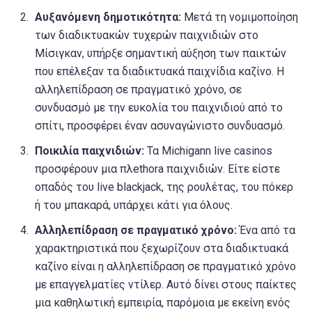
Αυξανόμενη δημοτικότητα:
Μετά τη νομιμοποίηση
των διαδικτυακών τυχερών παιχνιδιών στο
Μίσιγκαν, υπήρξε σημαντική αύξηση των παικτών
που επέλεξαν τα διαδικτυακά παιχνίδια καζίνο. Η
αλληλεπίδραση σε πραγματικό χρόνο, σε
συνδυασμό με την ευκολία του παιχνιδιού από το
σπίτι, προσφέρει έναν ασυναγώνιστο συνδυασμό.
Ποικιλία παιχνιδιών:
Τα Michigann live casinos
προσφέρουν μια πλethora παιχνιδιών. Είτε είστε
οπαδός του live blackjack, της ρουλέτας, του πόκερ
ή του μπακαρά, υπάρχει κάτι για όλους.
Αλληλεπίδραση σε πραγματικό χρόνο:
Ένα από τα
χαρακτηριστικά που ξεχωρίζουν στα διαδικτυακά
καζίνο είναι η αλληλεπίδραση σε πραγματικό χρόνο
με επαγγελματίες ντίλερ. Αυτό δίνει στους παίκτες
μια καθηλωτική εμπειρία, παρόμοια με εκείνη ενός