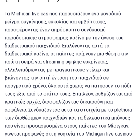
Τα Michigan live casinos παρουσιάζουν ένα μοναδικό
μείγμα συγκίνησης, ευκολίας και εμβάπτισης,
προσφέροντας έναν απρόσκοπτο συνδυασμό
παραδοσιακής ατμόσφαιρας καζίνο με την άνεση του
διαδικτυακού παιχνιδιού. Επιλέγοντας αυτά τα
διαδικτυακά καζίνο, οι παίκτες παίρνουν μια θέση στην
πρώτη σειρά για streaming υψηλής ευκρίνειας,
αλληλεπιδρώντας με πραγματικούς ντίλερ και
βιώνοντας την απτή ένταση του παιχνιδιού σε
πραγματικό χρόνο, όλα αυτά χωρίς να πατήσουν το πόδι
τους έξω από τα σπίτια τους. Επιπλέον, ρυθμίζονται από
κρατικές αρχές, διασφαλίζοντας δικαιοσύνη και
ασφάλεια. Συνδυάζοντας αυτά τα στοιχεία με το plethora
των διαθέσιμων παιχνιδιών και τα δελεαστικά μπόνους
που είναι προσαρμοσμένα στους παίκτες του Μίσιγκαν,
γίνεται προφανές ότι η γοητεία του Michigan live casinos