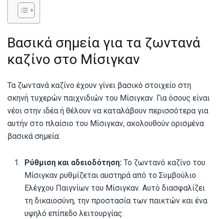
Βασικά σημεία για τα ζωντανά
καζίνο στο Μίσιγκαν
Τα ζωντανά καζίνο έχουν γίνει βασικό στοιχείο στη
σκηνή τυχερών παιχνιδιών του Μίσιγκαν. Για όσους είναι
νέοι στην ιδέα ή θέλουν να καταλάβουν περισσότερα για
αυτήν στο πλαίσιο του Μίσιγκαν, ακολουθούν ορισμένα
βασικά σημεία:
Ρύθμιση και αδειοδότηση:
Το ζωντανό καζίνο του
Μίσιγκαν ρυθμίζεται αυστηρά από το Συμβούλιο
Ελέγχου Παιγνίων του Μίσιγκαν. Αυτό διασφαλίζει
τη δικαιοσύνη, την προστασία των παικτών και ένα
υψηλό επίπεδο λειτουργίας.