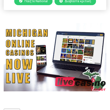
Παίξτε National
Διαβάστε κριτική