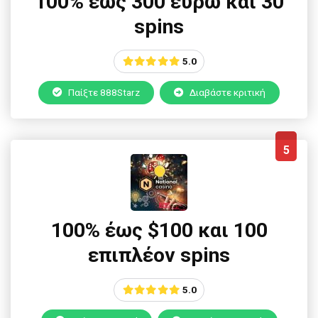
100% έως 300 ευρώ και 30
spins
5.0
Παίξτε 888Starz
Διαβάστε κριτική
5
100% έως $100 και 100
επιπλέον spins
5.0