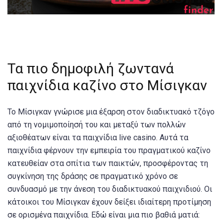
Τα πιο δημοφιλή ζωντανά
παιχνίδια καζίνο στο Μίσιγκαν
Το Μίσιγκαν γνώρισε μια έξαρση στον διαδικτυακό τζόγο
από τη νομιμοποίησή του και μεταξύ των πολλών
αξιοθέατων είναι τα παιχνίδια live casino. Αυτά τα
παιχνίδια φέρνουν την εμπειρία του πραγματικού καζίνο
κατευθείαν στα σπίτια των παικτών, προσφέροντας τη
συγκίνηση της δράσης σε πραγματικό χρόνο σε
συνδυασμό με την άνεση του διαδικτυακού παιχνιδιού. Οι
κάτοικοι του Μίσιγκαν έχουν δείξει ιδιαίτερη προτίμηση
σε ορισμένα παιχνίδια. Εδώ είναι μια πιο βαθιά ματιά: