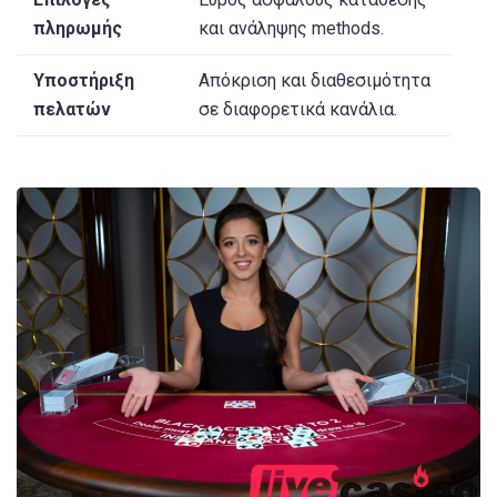
πληρωμής
και ανάληψης methods.
Υποστήριξη
Απόκριση και διαθεσιμότητα
πελατών
σε διαφορετικά κανάλια.