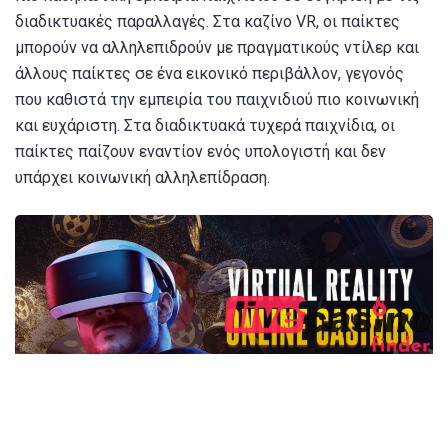
διαδικτυακές παραλλαγές. Στα καζίνο VR, οι παίκτες
μπορούν να αλληλεπιδρούν με πραγματικούς ντίλερ και
άλλους παίκτες σε ένα εικονικό περιβάλλον, γεγονός
που καθιστά την εμπειρία του παιχνιδιού πιο κοινωνική
και ευχάριστη. Στα διαδικτυακά τυχερά παιχνίδια, οι
παίκτες παίζουν εναντίον ενός υπολογιστή και δεν
υπάρχει κοινωνική αλληλεπίδραση.