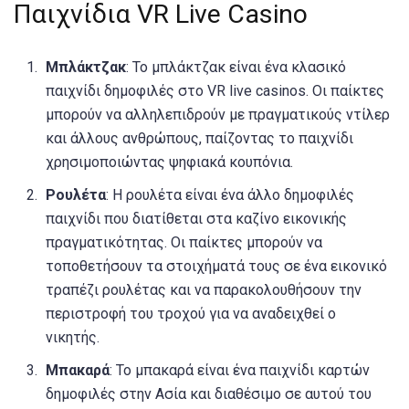
Παιχνίδια VR Live Casino
Μπλάκτζακ
: Το μπλάκτζακ είναι ένα κλασικό
παιχνίδι δημοφιλές στο VR live casinos. Οι παίκτες
μπορούν να αλληλεπιδρούν με πραγματικούς ντίλερ
και άλλους ανθρώπους, παίζοντας το παιχνίδι
χρησιμοποιώντας ψηφιακά κουπόνια.
Ρουλέτα
: Η ρουλέτα είναι ένα άλλο δημοφιλές
παιχνίδι που διατίθεται στα καζίνο εικονικής
πραγματικότητας. Οι παίκτες μπορούν να
τοποθετήσουν τα στοιχήματά τους σε ένα εικονικό
τραπέζι ρουλέτας και να παρακολουθήσουν την
περιστροφή του τροχού για να αναδειχθεί ο
νικητής.
Μπακαρά
: Το μπακαρά είναι ένα παιχνίδι καρτών
δημοφιλές στην Ασία και διαθέσιμο σε αυτού του