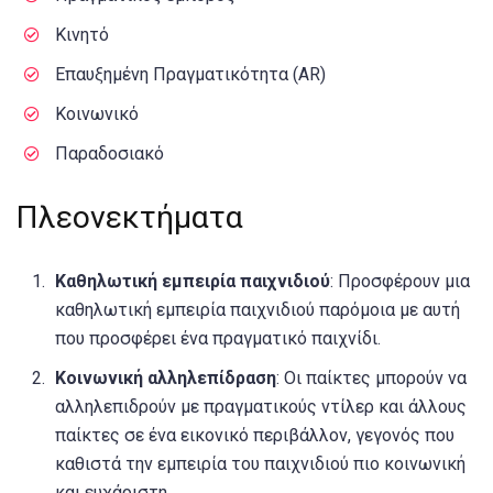
Κινητό
Επαυξημένη Πραγματικότητα (AR)
Κοινωνικό
Παραδοσιακό
Πλεονεκτήματα
Καθηλωτική εμπειρία παιχνιδιού
: Προσφέρουν μια
καθηλωτική εμπειρία παιχνιδιού παρόμοια με αυτή
που προσφέρει ένα πραγματικό παιχνίδι.
Κοινωνική αλληλεπίδραση
: Οι παίκτες μπορούν να
αλληλεπιδρούν με πραγματικούς ντίλερ και άλλους
παίκτες σε ένα εικονικό περιβάλλον, γεγονός που
καθιστά την εμπειρία του παιχνιδιού πιο κοινωνική
και ευχάριστη.