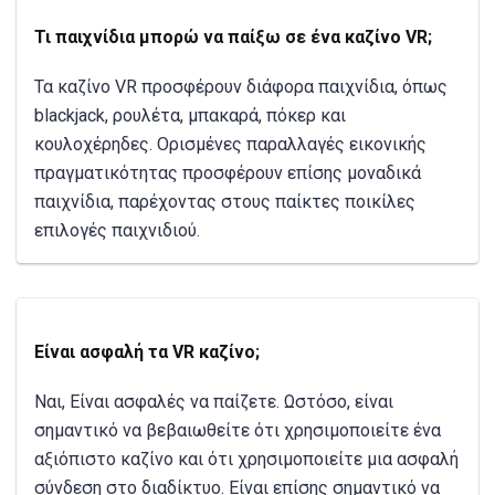
Τι παιχνίδια μπορώ να παίξω σε ένα καζίνο VR;
Τα καζίνο VR προσφέρουν διάφορα παιχνίδια, όπως
blackjack, ρουλέτα, μπακαρά, πόκερ και
κουλοχέρηδες. Ορισμένες παραλλαγές εικονικής
πραγματικότητας προσφέρουν επίσης μοναδικά
παιχνίδια, παρέχοντας στους παίκτες ποικίλες
επιλογές παιχνιδιού.
Είναι ασφαλή τα VR καζίνο;
Ναι, Είναι ασφαλές να παίζετε. Ωστόσο, είναι
σημαντικό να βεβαιωθείτε ότι χρησιμοποιείτε ένα
αξιόπιστο καζίνο και ότι χρησιμοποιείτε μια ασφαλή
σύνδεση στο διαδίκτυο. Είναι επίσης σημαντικό να