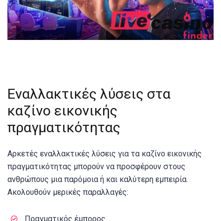
Εναλλακτικές λύσεις στα
καζίνο εικονικής
πραγματικότητας
Αρκετές εναλλακτικές λύσεις για τα καζίνο εικονικής
πραγματικότητας μπορούν να προσφέρουν στους
ανθρώπους μια παρόμοια ή και καλύτερη εμπειρία.
Ακολουθούν μερικές παραλλαγές:
Πραγματικός έμπορος