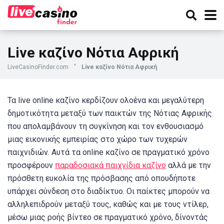
Live καζίνο Νότια Αφρική
LiveCasinoFinder.com
"
Live καζίνο Νότια Αφρική
Τα live online καζίνο κερδίζουν ολοένα και μεγαλύτερη
δημοτικότητα μεταξύ των παικτών της Νότιας Αφρικής
που απολαμβάνουν τη συγκίνηση και τον ενθουσιασμό
μιας εικονικής εμπειρίας στο χώρο των τυχερών
παιχνιδιών. Αυτά τα online καζίνο σε πραγματικό χρόνο
προσφέρουν
παραδοσιακά παιχνίδια καζίνο
αλλά με την
πρόσθετη ευκολία της πρόσβασης από οπουδήποτε
υπάρχει σύνδεση στο διαδίκτυο. Οι παίκτες μπορούν να
αλληλεπιδρούν μεταξύ τους, καθώς και με τους ντίλερ,
μέσω μιας ροής βίντεο σε πραγματικό χρόνο, δίνοντάς