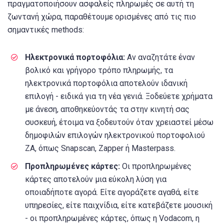
πραγματοποιήσουν ασφαλείς πληρωμές σε αυτή τη
ζωντανή χώρα, παραθέτουμε ορισμένες από τις πιο
σημαντικές methods:
Ηλεκτρονικά πορτοφόλια:
Αν αναζητάτε έναν
βολικό και γρήγορο τρόπο πληρωμής, τα
ηλεκτρονικά πορτοφόλια αποτελούν ιδανική
επιλογή - ειδικά για τη νέα γενιά. Ξοδεύετε χρήματα
με άνεση, αποθηκεύοντάς τα στην κινητή σας
συσκευή, έτοιμα να ξοδευτούν όταν χρειαστεί μέσω
δημοφιλών επιλογών ηλεκτρονικού πορτοφολιού
ZA, όπως Snapscan, Zapper ή Masterpass.
Προπληρωμένες κάρτες:
Οι προπληρωμένες
κάρτες αποτελούν μια εύκολη λύση για
οποιαδήποτε αγορά. Είτε αγοράζετε αγαθά, είτε
υπηρεσίες, είτε παιχνίδια, είτε κατεβάζετε μουσική
- οι προπληρωμένες κάρτες, όπως η Vodacom, η