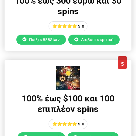
100% έως 300 ευρώ και 30
spins
5.0
Παίξτε 888Starz
Διαβάστε κριτική
5
100% έως $100 και 100
επιπλέον spins
5.0