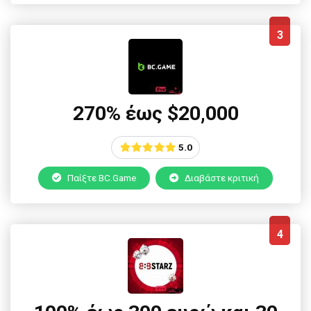
3
270% έως $20,000
5.0
Παίξτε BC.Game
Διαβάστε κριτική
4