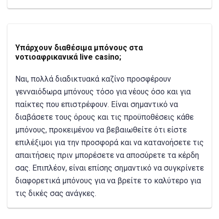
Υπάρχουν διαθέσιμα μπόνους στα
νοτιοαφρικανικά live casino;
Ναι, πολλά διαδικτυακά καζίνο προσφέρουν
γενναιόδωρα μπόνους τόσο για νέους όσο και για
παίκτες που επιστρέφουν. Είναι σημαντικό να
διαβάσετε τους όρους και τις προϋποθέσεις κάθε
μπόνους, προκειμένου να βεβαιωθείτε ότι είστε
επιλέξιμοι για την προσφορά και να κατανοήσετε τις
απαιτήσεις πριν μπορέσετε να αποσύρετε τα κέρδη
σας. Επιπλέον, είναι επίσης σημαντικό να συγκρίνετε
διαφορετικά μπόνους για να βρείτε το καλύτερο για
τις δικές σας ανάγκες.