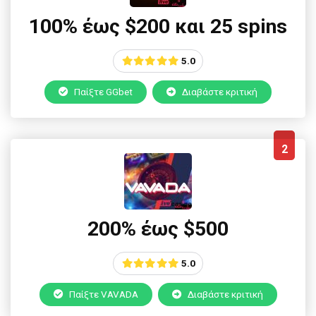
100% έως $200 και 25 spins
5.0
Παίξτε GGbet
Διαβάστε κριτική
2
200% έως $500
5.0
Παίξτε VAVADA
Διαβάστε κριτική