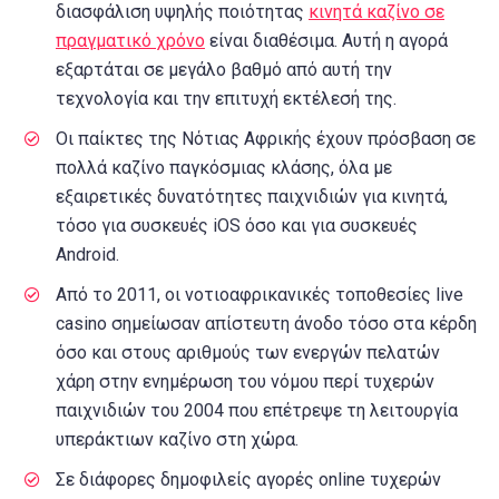
διασφάλιση υψηλής ποιότητας
κινητά καζίνο σε
πραγματικό χρόνο
είναι διαθέσιμα. Αυτή η αγορά
εξαρτάται σε μεγάλο βαθμό από αυτή την
τεχνολογία και την επιτυχή εκτέλεσή της.
Οι παίκτες της Νότιας Αφρικής έχουν πρόσβαση σε
πολλά καζίνο παγκόσμιας κλάσης, όλα με
εξαιρετικές δυνατότητες παιχνιδιών για κινητά,
τόσο για συσκευές iOS όσο και για συσκευές
Android.
Από το 2011, οι νοτιοαφρικανικές τοποθεσίες live
casino σημείωσαν απίστευτη άνοδο τόσο στα κέρδη
όσο και στους αριθμούς των ενεργών πελατών
χάρη στην ενημέρωση του νόμου περί τυχερών
παιχνιδιών του 2004 που επέτρεψε τη λειτουργία
υπεράκτιων καζίνο στη χώρα.
Σε διάφορες δημοφιλείς αγορές online τυχερών