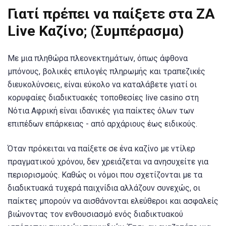
Γιατί πρέπει να παίξετε στα ZA
Live Καζίνο; (Συμπέρασμα)
Με μια πληθώρα πλεονεκτημάτων, όπως άφθονα
μπόνους, βολικές επιλογές πληρωμής και τραπεζικές
διευκολύνσεις, είναι εύκολο να καταλάβετε γιατί οι
κορυφαίες διαδικτυακές τοποθεσίες live casino στη
Νότια Αφρική είναι ιδανικές για παίκτες όλων των
επιπέδων επάρκειας - από αρχάριους έως ειδικούς.
Όταν πρόκειται να παίξετε σε ένα καζίνο με ντίλερ
πραγματικού χρόνου, δεν χρειάζεται να ανησυχείτε για
περιορισμούς. Καθώς οι νόμοι που σχετίζονται με τα
διαδικτυακά τυχερά παιχνίδια αλλάζουν συνεχώς, οι
παίκτες μπορούν να αισθάνονται ελεύθεροι και ασφαλείς
βιώνοντας τον ενθουσιασμό ενός διαδικτυακού