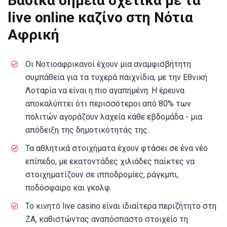
Βασικά σημεία σχετικά με τα
live online καζίνο στη Νότια
Αφρική
Οι Νοτιοαφρικανοί έχουν μια αναμφισβήτητη
συμπάθεια για τα τυχερά παιχνίδια, με την Εθνική
Λοταρία να είναι η πιο αγαπημένη. Η έρευνα
αποκαλύπτει ότι περισσότεροι από 80% των
πολιτών αγοράζουν λαχεία κάθε εβδομάδα - μια
απόδειξη της δημοτικότητάς της.
Τα αθλητικά στοιχήματα έχουν φτάσει σε ένα νέο
επίπεδο, με εκατοντάδες χιλιάδες παίκτες να
στοιχηματίζουν σε ιπποδρομίες, ράγκμπι,
ποδόσφαιρο και γκολφ.
Το κινητό live casino είναι ιδιαίτερα περιζήτητο στη
ZA, καθιστώντας αναπόσπαστο στοιχείο τη