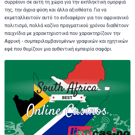
συρρέουν σε αυτή τη χώρα για την εκπληκτική ομορφιά
της, την άγρια φύση και άλλα αξιοθέατα. Για να
εκμεταλλευτούν αυτό το ενδιαφέρον για τον αφρικανικό
πολιτισμό, πολλά καζίνο πραγματικού χρόνου διαθέτουν
παιχνίδια με χαρακτηριστικά που χαρακτηρίζουν την
Αφρική - συμπεριλαμβανομένων γραφικών και ηχητικών
εφέ που θυμίζουν μια αυθεντική εμπειρία σαφάρι.