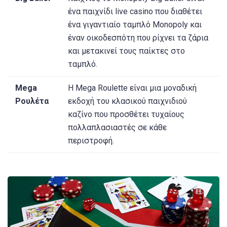
ένα παιχνίδι live casino που διαθέτει
ένα γιγαντιαίο ταμπλό Monopoly και
έναν οικοδεσπότη που ρίχνει τα ζάρια
και μετακινεί τους παίκτες στο
ταμπλό.
Mega
Η Mega Roulette είναι μια μοναδική
Ρουλέτα
εκδοχή του κλασικού παιχνιδιού
καζίνο που προσθέτει τυχαίους
πολλαπλασιαστές σε κάθε
περιστροφή.