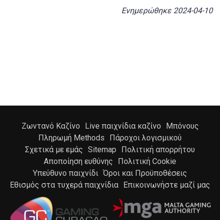
Ενημερώθηκε 2024-04-10
Ζωντανό Καζίνο
Live παιχνίδια καζίνο
Μπόνους
Πληρωμή Methods
Πάροχοι λογισμικού
Σχετικά με εμάς
Sitemap
Πολιτική απορρήτου
Αποποίηση ευθύνης
Πολιτική Cookie
Υπεύθυνο παιχνίδι
Όροι και Προϋποθέσεις
Εθισμός στα τυχερά παιχνίδια
Επικοινωνήστε μαζί μας