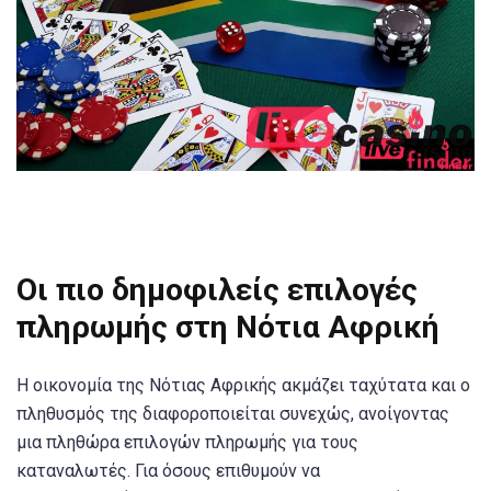
Οι πιο δημοφιλείς επιλογές
πληρωμής στη Νότια Αφρική
Η οικονομία της Νότιας Αφρικής ακμάζει ταχύτατα και ο
πληθυσμός της διαφοροποιείται συνεχώς, ανοίγοντας
μια πληθώρα επιλογών πληρωμής για τους
καταναλωτές. Για όσους επιθυμούν να