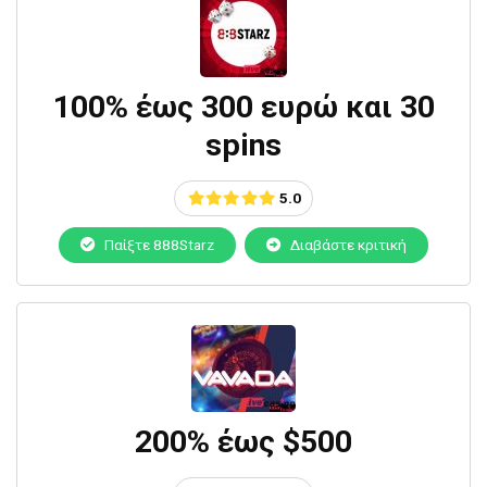
100% έως 300 ευρώ και 30
spins
5.0
Παίξτε 888Starz
Διαβάστε κριτική
200% έως $500