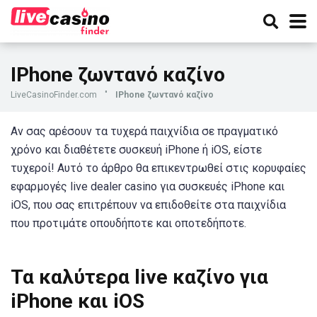
IPhone ζωντανό καζίνο
LiveCasinoFinder.com
"
IPhone ζωντανό καζίνο
Αν σας αρέσουν τα τυχερά παιχνίδια σε πραγματικό
χρόνο και διαθέτετε συσκευή iPhone ή iOS, είστε
τυχεροί! Αυτό το άρθρο θα επικεντρωθεί στις κορυφαίες
εφαρμογές live dealer casino για συσκευές iPhone και
iOS, που σας επιτρέπουν να επιδοθείτε στα παιχνίδια
που προτιμάτε οπουδήποτε και οποτεδήποτε.
Τα καλύτερα live καζίνο για
iPhone και iOS