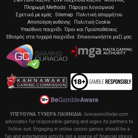
Πληρωμή Methods
Πάροχοι λογισμικού
Σχετικά με εμάς
Sitemap
Πολιτική απορρήτου
Αποποίηση ευθύνης
Πολιτική Cookie
Υπεύθυνο παιχνίδι
Όροι και Προϋποθέσεις
Εθισμός στα τυχερά παιχνίδια
Επικοινωνήστε μαζί μας
ΥΠΕΎΘΥΝΑ ΤΥΧΕΡΆ ΠΑΙΧΝΊΔΙΑ:
livecasinofinder.com
advocates for responsible gaming and urges its partners to
follow suit. Engaging in online casino games should be a
fun and entertaining activity, not a source of financial stress.