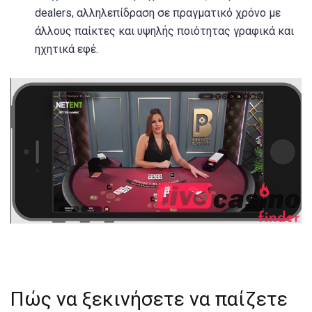
dealers, αλληλεπίδραση σε πραγματικό χρόνο με
άλλους παίκτες και υψηλής ποιότητας γραφικά και
ηχητικά εφέ.
Πώς να ξεκινήσετε να παίζετε