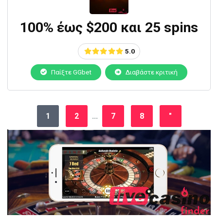
100% έως $200 και 25 spins
5.0
Παίξτε GGbet
Διαβάστε κριτική
1
2
...
7
8
"