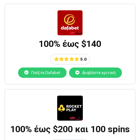
100% έως $140
5.0
Παίξτε Dafabet
Διαβάστε κριτική
100% έως $200 και 100 spins