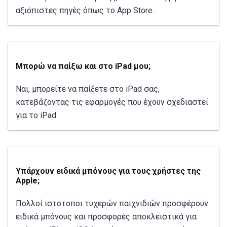
αξιόπιστες πηγές όπως το App Store.
Μπορώ να παίξω και στο iPad μου;
Ναι, μπορείτε να παίξετε στο iPad σας,
κατεβάζοντας τις εφαρμογές που έχουν σχεδιαστεί
για το iPad.
Υπάρχουν ειδικά μπόνους για τους χρήστες της
Apple;
Πολλοί ιστότοποι τυχερών παιχνιδιών προσφέρουν
ειδικά μπόνους και προσφορές αποκλειστικά για