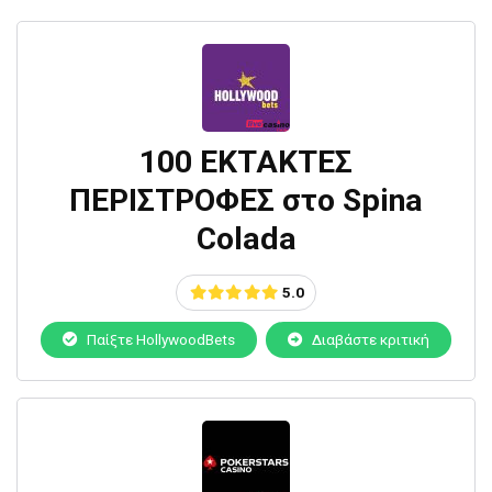
100 ΕΚΤΑΚΤΕΣ
ΠΕΡΙΣΤΡΟΦΕΣ στο Spina
Colada
5.0
Παίξτε HollywoodBets
Διαβάστε κριτική