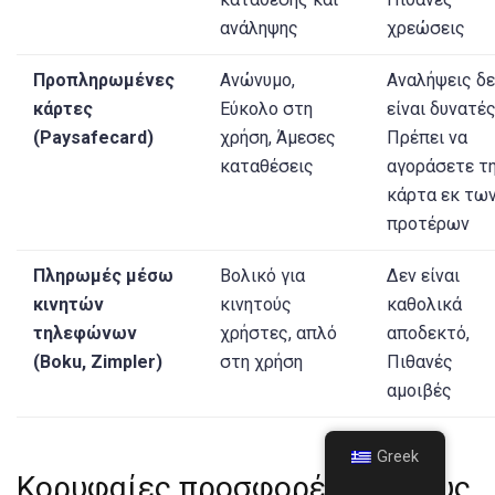
ανάληψης
χρεώσεις
Προπληρωμένες
Ανώνυμο,
Αναλήψεις δε
κάρτες
Εύκολο στη
είναι δυνατές
(Paysafecard)
χρήση, Άμεσες
Πρέπει να
καταθέσεις
αγοράσετε τ
κάρτα εκ τω
προτέρων
Πληρωμές μέσω
Βολικό για
Δεν είναι
κινητών
κινητούς
καθολικά
τηλεφώνων
χρήστες, απλό
αποδεκτό,
(Boku, Zimpler)
στη χρήση
Πιθανές
αμοιβές
Greek
Κορυφαίες προσφορές μπόνους