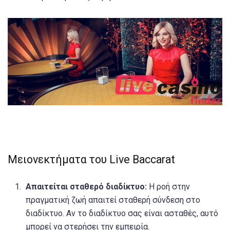
Μειονεκτήματα του Live Baccarat
Απαιτείται σταθερό διαδίκτυο:
Η ροή στην
πραγματική ζωή απαιτεί σταθερή σύνδεση στο
διαδίκτυο. Αν το διαδίκτυο σας είναι ασταθές, αυτό
μπορεί να στερήσει την εμπειρία.