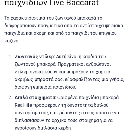
παιχνιδιών Live Baccarat
Τα χαρακτηριστικά του ζωντανού μπακαρά το
διαφοροποιούν πραγματικά από τα αντίστοιχα ψηφιακά
παιχνίδια και ακόμη και από το παιχνίδι του επίγειου
καζίνο.
Ζωντανός ντίλερ:
Αυτή είναι η καρδιά του
ζωντανού μπακαρά. Πραγματικοί ανθρώπινοι
ντίλερ ανακατεύουν και μοιράζουν τα χαρτιά
ακριβώς μπροστά σας, εξασφαλίζοντας μια γνήσια,
διαφανή εμπειρία παιχνιδιού.
Διπλά στοιχήματα:
Ορισμένα παιχνίδια μπακαρά
Real-life προσφέρουν τη δυνατότητα διπλού
πονταρίσματος, επιτρέποντας στους παίκτες να
διπλασιάσουν το αρχικό τους στοίχημα για να
κερδίσουν διπλάσια κέρδη.