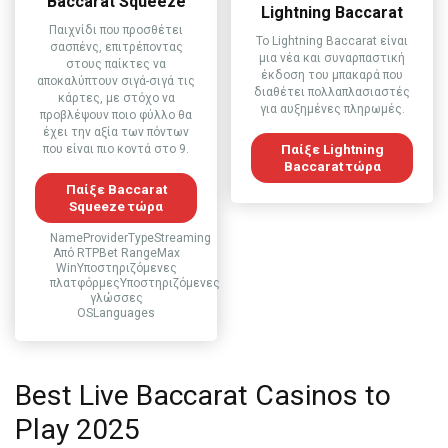
Baccarat Squeeze
Lightning Baccarat
Παιχνίδι που προσθέτει
Το Lightning Baccarat είναι
σασπένς, επιτρέποντας
μια νέα και συναρπαστική
στους παίκτες να
έκδοση του μπακαρά που
αποκαλύπτουν σιγά-σιγά τις
διαθέτει πολλαπλασιαστές
κάρτες, με στόχο να
για αυξημένες πληρωμές.
προβλέψουν ποιο φύλλο θα
έχει την αξία των πόντων
Παίξε Lightning
που είναι πιο κοντά στο 9.
Baccarat τώρα
Παίξε Baccarat
Squeeze τώρα
NameProviderTypeStreaming
Από RTPBet RangeMax
WinΥποστηριζόμενες
πλατφόρμεςΥποστηριζόμενες
γλώσσες
OSLanguages
Best Live Baccarat Casinos to
Play 2025