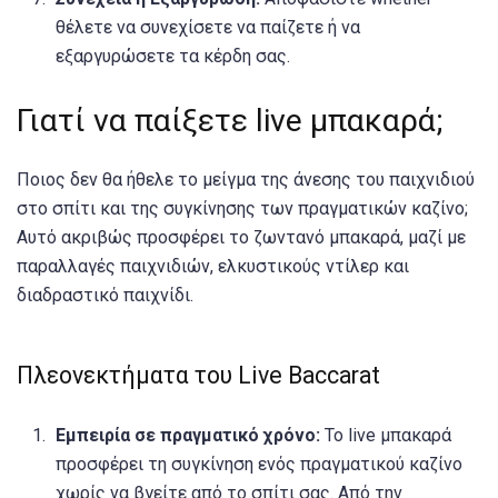
θέλετε να συνεχίσετε να παίζετε ή να
εξαργυρώσετε τα κέρδη σας.
Γιατί να παίξετε live μπακαρά;
Ποιος δεν θα ήθελε το μείγμα της άνεσης του παιχνιδιού
στο σπίτι και της συγκίνησης των πραγματικών καζίνο;
Αυτό ακριβώς προσφέρει το ζωντανό μπακαρά, μαζί με
παραλλαγές παιχνιδιών, ελκυστικούς ντίλερ και
διαδραστικό παιχνίδι.
Πλεονεκτήματα του Live Baccarat
Εμπειρία σε πραγματικό χρόνο:
Το live μπακαρά
προσφέρει τη συγκίνηση ενός πραγματικού καζίνο
χωρίς να βγείτε από το σπίτι σας. Από την