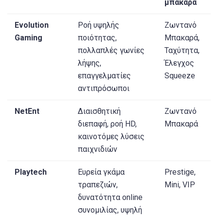
μπακαρά
Evolution
Ροή υψηλής
Ζωντανό
Gaming
ποιότητας,
Μπακαρά,
πολλαπλές γωνίες
Ταχύτητα,
λήψης,
Έλεγχος
επαγγελματίες
Squeeze
αντιπρόσωποι
NetEnt
Διαισθητική
Ζωντανό
διεπαφή, ροή HD,
Μπακαρά
καινοτόμες λύσεις
παιχνιδιών
Playtech
Ευρεία γκάμα
Prestige,
τραπεζιών,
Mini, VIP
δυνατότητα online
συνομιλίας, υψηλή