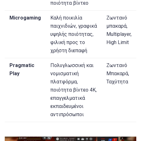
ποιότητα βίντεο
Microgaming
Καλή ποικιλία
Ζωντανό
παιχνιδιών, γραφικά
μπακαρά,
υψηλής ποιότητας,
Multiplayer,
φιλική προς το
High Limit
χρήστη διεπαφή
Pragmatic
Πολυγλωσσική και
Ζωντανό
Play
νομισματική
Μπακαρά,
πλατφόρμα,
Ταχύτητα
ποιότητα βίντεο 4K,
επαγγελματικά
εκπαιδευμένοι
αντιπρόσωποι