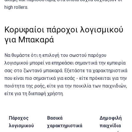
high rollers.
Κορυφαίοι πάροχοι λογισμικού
για Μπακαρά
Να θυμάστε ότι η επιλογή του σωστού παρόχου
λογισμικού μπορεί να επηρεάσει σημαντικά την εμπειρία
σας στο ζωντανό μπακαρά. Εξετάστε τα χαρακτηριστικά
που είναι πιο σημαντικά για εσάς - είτε πρόκειται για την
ποιότητα της ροής, είτε για την ποικιλία των παιχνιδιών,
είτε για τη διεπαφή χρήστη.
Πάροχος
Βασικά
Δημοφιλή
λογισμικού
χαρακτηριστικά
παιχνίδια