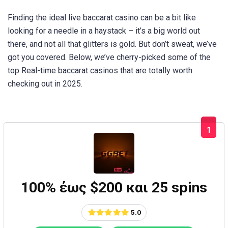
Finding the ideal live baccarat casino can be a bit like
looking for a needle in a haystack – it’s a big world out
there, and not all that glitters is gold. But don’t sweat, we’ve
got you covered. Below, we’ve cherry-picked some of the
top Real-time baccarat casinos that are totally worth
checking out in 2025.
1
100% έως $200 και 25 spins
5.0