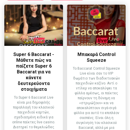
Super 6 Baccarat -
Μπακαρά Control
Μάθετε πώς να
Squeeze
παίζετε Super 6
Το Baccarat Control Squeeze
Baccarat για να
Live είναι σαν το VIP
κάνετε
δωμάτιο των διαδικτυακών
δευτερεύοντα
παιχνιδιών καζίνο. Αντί ο
ντίλερ να αποκαλύψει τα
στοιχήματα
φύλλα αμέσως, οι παίκτες
Το Super 6 Baccarat Live
παίρνουν τη δύναμη να
είναι μια δημοφιλής
«στριμώξουν» και να
παραλλαγή του κλασικού
αποκαλύπτουν σιγά-σιγά
παιχνιδιού καρτών,
φύλλα για αυτό το επιπλέον
σχεδιασμένη ειδικά για
σασπένς. Είναι όλη η
online παίκτες live casino.
συγκίνηση του κλασικού
Διατηρεί το θεμελιώδες
Baccarat, αλλά με μια