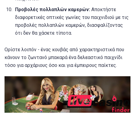
Προβολές πολλαπλών καμερών:
Αποκτήστε
διαφορετικές οπτικές γωνίες του παιχνιδιού με τις
προβολές πολλαπλών καμερών, διασφαλίζοντας
ότι δεν θα χάσετε τίποτα.
Ορίστε λοιπόν - ένας κουβάς από χαρακτηριστικά που
κάνουν το ζωντανό μπακαρά ένα δελεαστικό παιχνίδι
τόσο για αρχάριους όσο και για έμπειρους παίκτες.