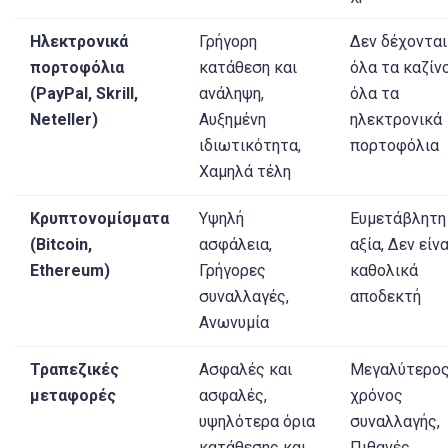
Ηλεκτρονικά
Γρήγορη
Δεν δέχονται
πορτοφόλια
κατάθεση και
όλα τα καζίν
(PayPal, Skrill,
ανάληψη,
όλα τα
Neteller)
Αυξημένη
ηλεκτρονικά
ιδιωτικότητα,
πορτοφόλια
Χαμηλά τέλη
Κρυπτονομίσματα
Υψηλή
Ευμετάβλητη
(Bitcoin,
ασφάλεια,
αξία, Δεν είνα
Ethereum)
Γρήγορες
καθολικά
συναλλαγές,
αποδεκτή
Ανωνυμία
Τραπεζικές
Ασφαλές και
Μεγαλύτερο
μεταφορές
ασφαλές,
χρόνος
υψηλότερα όρια
συναλλαγής,
κατάθεσης και
Πιθανές