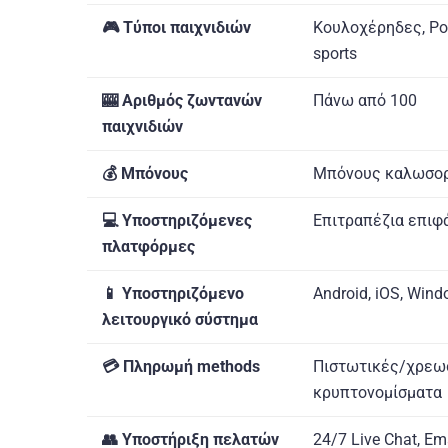
🎮 Τύποι παιχνιδιών
Κουλοχέρηδες, Ρου
sports
🎰 Αριθμός ζωντανών
Πάνω από 100
παιχνιδιών
💰 Μπόνους
Μπόνους καλωσορί
💻 Υποστηριζόμενες
Επιτραπέζια επιφά
πλατφόρμες
📱 Υποστηριζόμενο
Android, iOS, Win
λειτουργικό σύστημα
💳 Πληρωμή methods
Πιστωτικές/χρεωστ
κρυπτονομίσματα
👥 Υποστήριξη πελατών
24/7 Live Chat, Em