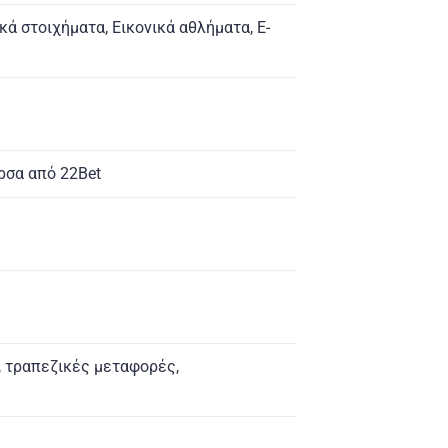
ά στοιχήματα, Εικονικά αθλήματα, E-
ρσα από 22Bet
), τραπεζικές μεταφορές,