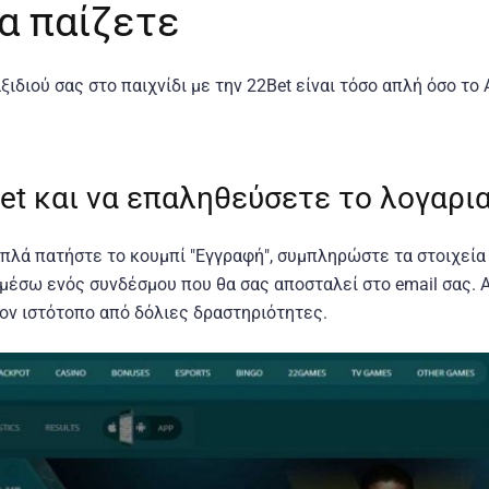
α παίζετε
ξιδιού σας στο παιχνίδι με την 22Bet είναι τόσο απλή όσο τ
et και να επαληθεύσετε το λογαρι
Απλά πατήστε το κουμπί "Εγγραφή", συμπληρώστε τα στοιχεία σ
μέσω ενός συνδέσμου που θα σας αποσταλεί στο email σας. Αυ
 τον ιστότοπο από δόλιες δραστηριότητες.