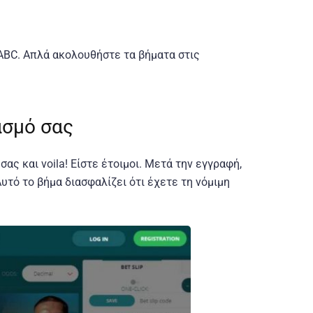
ο ABC. Απλά ακολουθήστε τα βήματα στις
ασμό σας
ας και voila! Είστε έτοιμοι. Μετά την εγγραφή,
τό το βήμα διασφαλίζει ότι έχετε τη νόμιμη