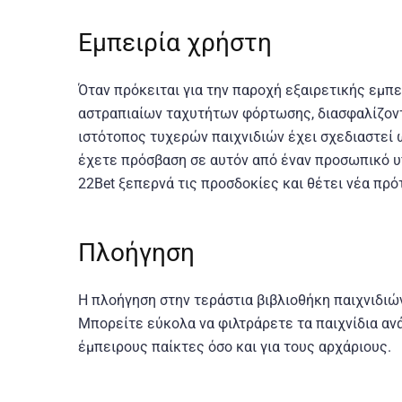
Εμπειρία χρήστη
Όταν πρόκειται για την παροχή εξαιρετικής εμπ
αστραπιαίων ταχυτήτων φόρτωσης, διασφαλίζοντα
ιστότοπος τυχερών παιχνιδιών έχει σχεδιαστεί 
έχετε πρόσβαση σε αυτόν από έναν προσωπικό υ
22Bet ξεπερνά τις προσδοκίες και θέτει νέα πρό
Πλοήγηση
Η πλοήγηση στην τεράστια βιβλιοθήκη παιχνιδιών
Μπορείτε εύκολα να φιλτράρετε τα παιχνίδια ανά
έμπειρους παίκτες όσο και για τους αρχάριους.