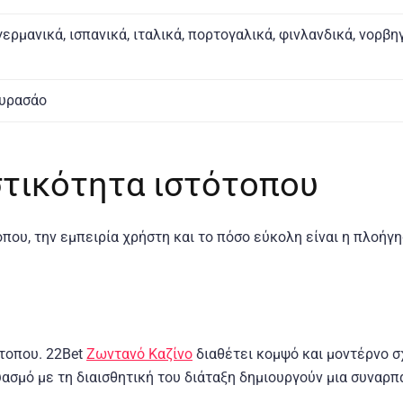
γερμανικά, ισπανικά, ιταλικά, πορτογαλικά, φινλανδικά, νορβηγ
ουρασάο
στικότητα ιστότοπου
ου, την εμπειρία χρήστη και το πόσο εύκολη είναι η πλοήγη
ότοπου. 22Bet
Ζωντανό Καζίνο
διαθέτει κομψό και μοντέρνο σ
ασμό με τη διαισθητική του διάταξη δημιουργούν μια συναρπα