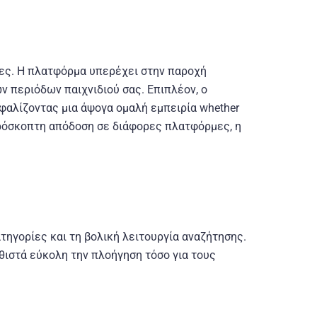
ιπες. Η πλατφόρμα υπερέχει στην παροχή
ν περιόδων παιχνιδιού σας. Επιπλέον, ο
φαλίζοντας μια άψογα ομαλή εμπειρία whether
πρόσκοπτη απόδοση σε διάφορες πλατφόρμες, η
τηγορίες και τη βολική λειτουργία αναζήτησης.
θιστά εύκολη την πλοήγηση τόσο για τους