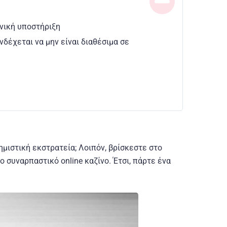
νική υποστήριξη
νδέχεται να μην είναι διαθέσιμα σε
ημιστική εκστρατεία; Λοιπόν, βρίσκεστε στο
συναρπαστικό online καζίνο. Έτσι, πάρτε ένα