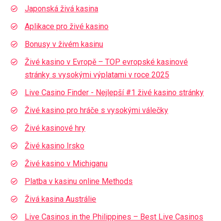
Japonská živá kasina
Aplikace pro živé kasino
Bonusy v živém kasinu
Živé kasino v Evropě – TOP evropské kasinové
stránky s vysokými výplatami v roce 2025
Live Casino Finder - Nejlepší #1 živé kasino stránky
Živé kasino pro hráče s vysokými válečky
Živé kasinové hry
Živé kasino Irsko
Živé kasino v Michiganu
Platba v kasinu online Methods
Živá kasina Austrálie
Live Casinos in the Philippines – Best Live Casinos