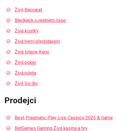
Živý Baccarat
Blackjack v reálném čase
Živé kostky
Živá herní představení
Živá loterie Keno
Živý poker
Živá ruleta
Živě Sic Bo
Prodejci
Best Pragmatic Play Live Casinos 2025 & Game
BetGames Gaming Živá kasina a hry