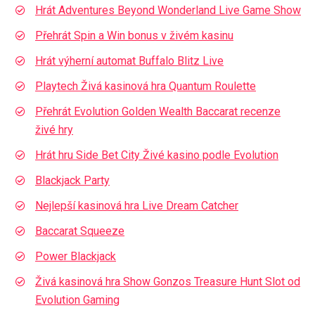
Hrát Adventures Beyond Wonderland Live Game Show
Přehrát Spin a Win bonus v živém kasinu
Hrát výherní automat Buffalo Blitz Live
Playtech Živá kasinová hra Quantum Roulette
Přehrát Evolution Golden Wealth Baccarat recenze
živé hry
Hrát hru Side Bet City Živé kasino podle Evolution
Blackjack Party
Nejlepší kasinová hra Live Dream Catcher
Baccarat Squeeze
Power Blackjack
Živá kasinová hra Show Gonzos Treasure Hunt Slot od
Evolution Gaming