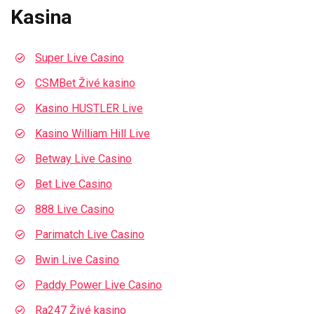
Kasina
Super Live Casino
CSMBet Živé kasino
Kasino HUSTLER Live
Kasino William Hill Live
Betway Live Casino
Bet Live Casino
888 Live Casino
Parimatch Live Casino
Bwin Live Casino
Paddy Power Live Casino
Ra247 Živé kasino