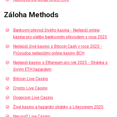
Záloha Methods
Bankovní převod živého kasina - Nejlepší online
kasina pro platby bankovním převodem v roce 2025
Nejlepší živé kasino s Bitcoin Cash v roce 2025 -
Průvodce nejlepšími online kasiny BCH
Nejlepší kasino s Ethereum pro rok 2025 - Stránka s
živým ETH hazardem
Bitcoin Live Casino
Crypto Live Casino
Dogecoin Live Casino
Živé kasino a hazardní stránky s Litecoinem 2025
Neosurf Live Casino