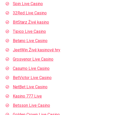
Spin Live Casino
32Red Live Casino
BitStarz Živé kasino
Tipico Live Casino
Betano Live Casino
JeetWin Živé kasinové hry
Grosvenor Live Casino
Casumo Live Casino
BetVictor Live Casino
NetBet Live Casino
Kasino 777 Live
Betsson Live Casino
Golden Crown Live Casino