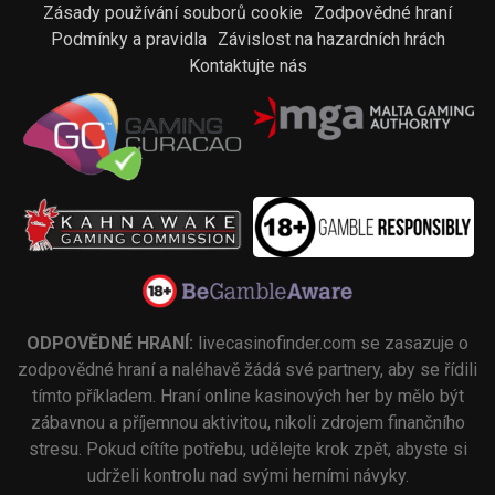
Zásady používání souborů cookie
Zodpovědné hraní
Podmínky a pravidla
Závislost na hazardních hrách
Kontaktujte nás
ODPOVĚDNÉ HRANÍ:
livecasinofinder.com se zasazuje o
zodpovědné hraní a naléhavě žádá své partnery, aby se řídili
tímto příkladem. Hraní online kasinových her by mělo být
zábavnou a příjemnou aktivitou, nikoli zdrojem finančního
stresu. Pokud cítíte potřebu, udělejte krok zpět, abyste si
udrželi kontrolu nad svými herními návyky.