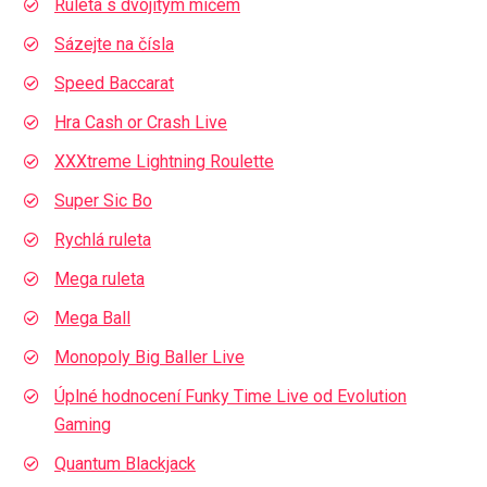
Ruleta s dvojitým míčem
Sázejte na čísla
Speed Baccarat
Hra Cash or Crash Live
XXXtreme Lightning Roulette
Super Sic Bo
Rychlá ruleta
Mega ruleta
Mega Ball
Monopoly Big Baller Live
Úplné hodnocení Funky Time Live od Evolution
Gaming
Quantum Blackjack