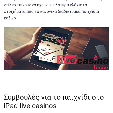
ντίλερ τείνουν να έχουν υψηλότερα ελάχιστα
στοιχήματα από τα κανονικά διαδικτυακά παιχνίδια
καζίνο.
Συμβουλές για το παιχνίδι στο
iPad live casinos