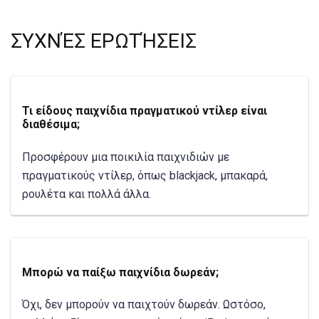
ΣΥΧΝΈΣ ΕΡΩΤΉΣΕΙΣ
Τι είδους παιχνίδια πραγματικού ντίλερ είναι
διαθέσιμα;
Προσφέρουν μια ποικιλία παιχνιδιών με
πραγματικούς ντίλερ, όπως blackjack, μπακαρά,
ρουλέτα και πολλά άλλα.
Μπορώ να παίξω παιχνίδια δωρεάν;
Όχι, δεν μπορούν να παιχτούν δωρεάν. Ωστόσο,