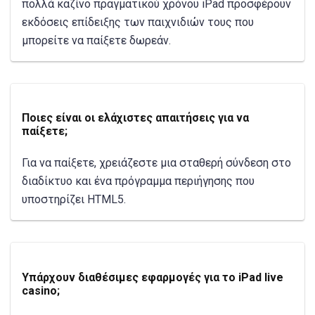
πολλά καζίνο πραγματικού χρόνου iPad προσφέρουν
εκδόσεις επίδειξης των παιχνιδιών τους που
μπορείτε να παίξετε δωρεάν.
Ποιες είναι οι ελάχιστες απαιτήσεις για να
παίξετε;
Για να παίξετε, χρειάζεστε μια σταθερή σύνδεση στο
διαδίκτυο και ένα πρόγραμμα περιήγησης που
υποστηρίζει HTML5.
Υπάρχουν διαθέσιμες εφαρμογές για το iPad live
casino;