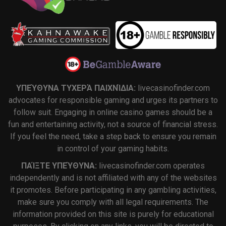
ΥΠΕΎΘΥΝΑ ΤΥΧΕΡΆ ΠΑΙΧΝΊΔΙΑ:
livecasinofinder.com
advocates for responsible gaming and urges its partners to
follow suit. Engaging in online casino games should be a
fun and entertaining activity, not a source of financial stress.
If you feel the need, take a step back to ensure you remain
in control of your gaming habits.
ΠΑΊΞΤΕ ΥΠΕΎΘΥΝΑ:
livecasinofinder.com operates
independently and is not affiliated with any of the websites
it promotes. Before participating in any gambling activities,
make sure you comply with all legal requirements. The
information provided on this site is purely for educational