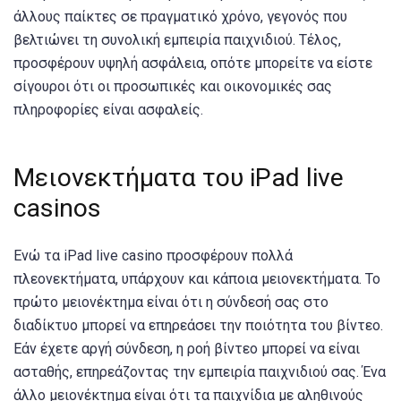
άλλους παίκτες σε πραγματικό χρόνο, γεγονός που
βελτιώνει τη συνολική εμπειρία παιχνιδιού. Τέλος,
προσφέρουν υψηλή ασφάλεια, οπότε μπορείτε να είστε
σίγουροι ότι οι προσωπικές και οικονομικές σας
πληροφορίες είναι ασφαλείς.
Μειονεκτήματα του iPad live
casinos
Ενώ τα iPad live casino προσφέρουν πολλά
πλεονεκτήματα, υπάρχουν και κάποια μειονεκτήματα. Το
πρώτο μειονέκτημα είναι ότι η σύνδεσή σας στο
διαδίκτυο μπορεί να επηρεάσει την ποιότητα του βίντεο.
Εάν έχετε αργή σύνδεση, η ροή βίντεο μπορεί να είναι
ασταθής, επηρεάζοντας την εμπειρία παιχνιδιού σας. Ένα
άλλο μειονέκτημα είναι ότι τα παιχνίδια με αληθινούς