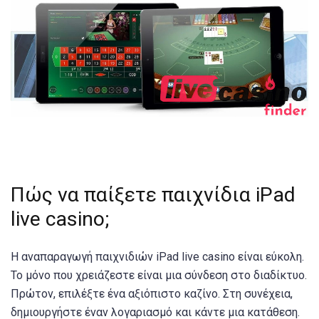
Πώς να παίξετε παιχνίδια iPad
live casino;
Η αναπαραγωγή παιχνιδιών iPad live casino είναι εύκολη.
Το μόνο που χρειάζεστε είναι μια σύνδεση στο διαδίκτυο.
Πρώτον, επιλέξτε ένα αξιόπιστο καζίνο. Στη συνέχεια,
δημιουργήστε έναν λογαριασμό και κάντε μια κατάθεση.