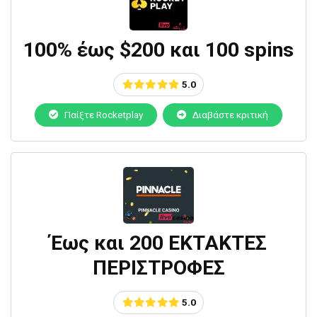
100% έως $200 και 100 spins
5.0
Παίξτε Rocketplay
Διαβάστε κριτική
Έως και 200 ΕΚΤΑΚΤΕΣ
ΠΕΡΙΣΤΡΟΦΕΣ
5.0