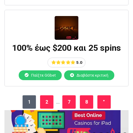
100% έως $200 και 25 spins
5.0
Παίξτε GGbet
Διαβάστε κριτική
1
2
...
7
8
"