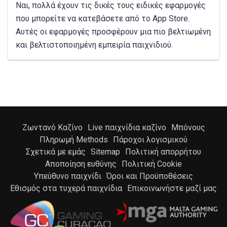
Ναι, πολλά έχουν τις δικές τους ειδικές εφαρμογές
που μπορείτε να κατεβάσετε από το App Store.
Αυτές οι εφαρμογές προσφέρουν μια πιο βελτιωμένη
και βελτιστοποιημένη εμπειρία παιχνιδιού.
Ζωντανό Καζίνο
Live παιχνίδια καζίνο
Μπόνους
Πληρωμή Methods
Πάροχοι λογισμικού
Σχετικά με εμάς
Sitemap
Πολιτική απορρήτου
Αποποίηση ευθύνης
Πολιτική Cookie
Υπεύθυνο παιχνίδι
Όροι και Προϋποθέσεις
Εθισμός στα τυχερά παιχνίδια
Επικοινωνήστε μαζί μας