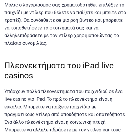
Μόλις ο λογαριασμός σας χρηματοδοτηθεί, επιλέξτε το
παιχνίδι με ντίλερ που θέλετε να παίξετε και μπείτε στο
τραπέζι. Θα συνδεθείτε σε μια ροή βίντεο και μπορείτε
να τοποθετήσετε τα στοιχήματά σας και να
αλληλεπιδράσετε με τον ντίλερ χρησιμοποιώντας το
πλαίσιο συνομιλίας.
Πλεονεκτήματα του iPad live
casinos
Υπάρχουν πολλά πλεονεκτήματα του παιχνιδιού σε ένα
live casino για iPad. Το πρώτο πλεονέκτημα είναι η
ευκολία. Μπορείτε να παίξετε παιχνίδια με
πραγματικούς ντίλερ από οπουδήποτε και οποτεδήποτε.
Ένα άλλο πλεονέκτημα είναι η κοινωνική πτυχή.
Μπορείτε να αλληλεπιδράσετε με τον ντίλερ και τους