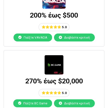
200% έως $500
5.0
Παίξτε VAVADA
Διαβάστε κριτική
270% έως $20,000
5.0
Παίξτε BC.Game
Διαβάστε κριτική