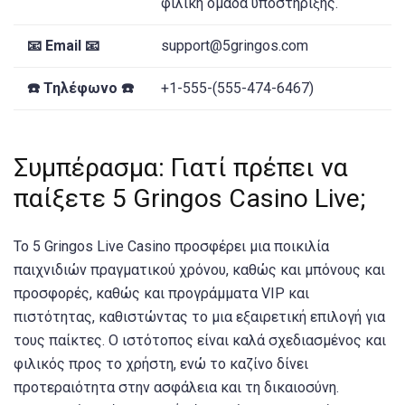
φιλική ομάδα υποστήριξης.
📧 Email 📧
support@5gringos.com
☎️ Τηλέφωνο ☎️
+1-555-(555-474-6467)
Συμπέρασμα: Γιατί πρέπει να
παίξετε 5 Gringos Casino Live;
Το 5 Gringos Live Casino προσφέρει μια ποικιλία
παιχνιδιών πραγματικού χρόνου, καθώς και μπόνους και
προσφορές, καθώς και προγράμματα VIP και
πιστότητας, καθιστώντας το μια εξαιρετική επιλογή για
τους παίκτες. Ο ιστότοπος είναι καλά σχεδιασμένος και
φιλικός προς το χρήστη, ενώ το καζίνο δίνει
προτεραιότητα στην ασφάλεια και τη δικαιοσύνη.