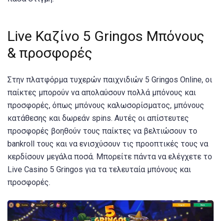
Live Καζίνο 5 Gringos Μπόνους
& προσφορές
Στην πλατφόρμα τυχερών παιχνιδιών 5 Gringos Online, οι
παίκτες μπορούν να απολαύσουν πολλά μπόνους και
προσφορές, όπως μπόνους καλωσορίσματος, μπόνους
κατάθεσης και δωρεάν spins. Αυτές οι απίστευτες
προσφορές βοηθούν τους παίκτες να βελτιώσουν το
bankroll τους και να ενισχύσουν τις προοπτικές τους να
κερδίσουν μεγάλα ποσά. Μπορείτε πάντα να ελέγχετε το
Live Casino 5 Gringos για τα τελευταία μπόνους και
προσφορές.