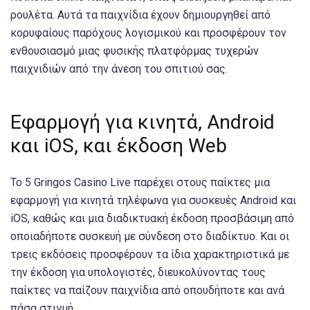
ρουλέτα. Αυτά τα παιχνίδια έχουν δημιουργηθεί από
κορυφαίους παρόχους λογισμικού και προσφέρουν τον
ενθουσιασμό μιας φυσικής πλατφόρμας τυχερών
παιχνιδιών από την άνεση του σπιτιού σας.
Εφαρμογή για κινητά, Android
και iOS, και έκδοση Web
Το 5 Gringos Casino Live παρέχει στους παίκτες μια
εφαρμογή για κινητά τηλέφωνα για συσκευές Android και
iOS, καθώς και μια διαδικτυακή έκδοση προσβάσιμη από
οποιαδήποτε συσκευή με σύνδεση στο διαδίκτυο. Και οι
τρεις εκδόσεις προσφέρουν τα ίδια χαρακτηριστικά με
την έκδοση για υπολογιστές, διευκολύνοντας τους
παίκτες να παίζουν παιχνίδια από οπουδήποτε και ανά
πάσα στιγμή.