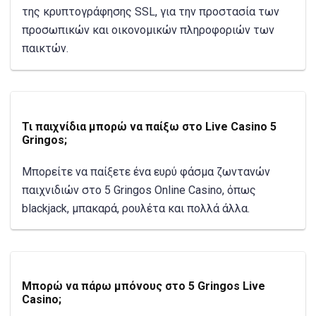
της κρυπτογράφησης SSL, για την προστασία των
προσωπικών και οικονομικών πληροφοριών των
παικτών.
Τι παιχνίδια μπορώ να παίξω στο Live Casino 5
Gringos;
Μπορείτε να παίξετε ένα ευρύ φάσμα ζωντανών
παιχνιδιών στο 5 Gringos Online Casino, όπως
blackjack, μπακαρά, ρουλέτα και πολλά άλλα.
Μπορώ να πάρω μπόνους στο 5 Gringos Live
Casino;