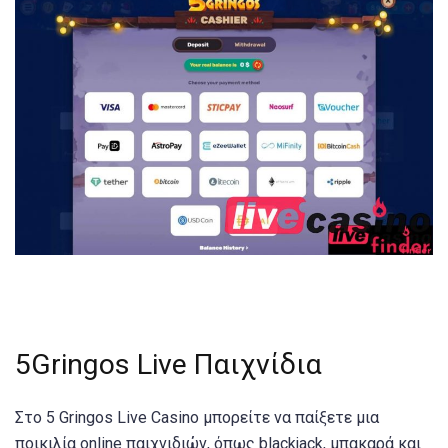
5Gringos Live Παιχνίδια
Στο 5 Gringos Live Casino μπορείτε να παίξετε μια
ποικιλία online παιχνιδιών, όπως blackjack, μπακαρά και