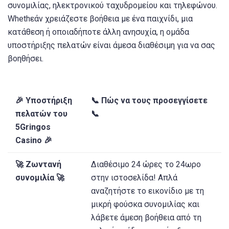
συνομιλίας, ηλεκτρονικού ταχυδρομείου και τηλεφώνου.
Whethεάν χρειάζεστε βοήθεια με ένα παιχνίδι, μια
κατάθεση ή οποιαδήποτε άλλη ανησυχία, η ομάδα
υποστήριξης πελατών είναι άμεσα διαθέσιμη για να σας
βοηθήσει.
🎉 Υποστήριξη
📞 Πώς να τους προσεγγίσετε
πελατών του
📞
5Gringos
Casino 🎉
🚀 Ζωντανή
Διαθέσιμο 24 ώρες το 24ωρο
συνομιλία 🚀
στην ιστοσελίδα! Απλά
αναζητήστε το εικονίδιο με τη
μικρή φούσκα συνομιλίας και
λάβετε άμεση βοήθεια από τη