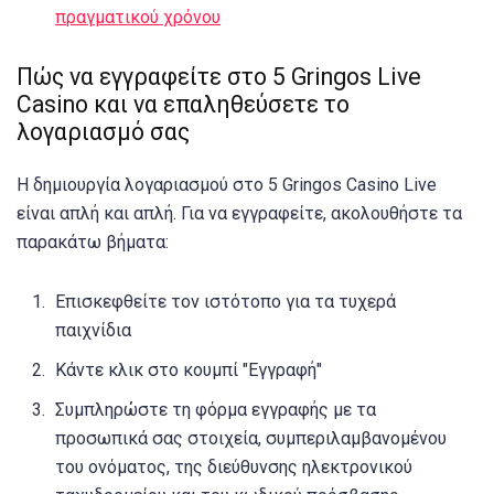
πραγματικού χρόνου
Πώς να εγγραφείτε στο 5 Gringos Live
Casino και να επαληθεύσετε το
λογαριασμό σας
Η δημιουργία λογαριασμού στο 5 Gringos Casino Live
είναι απλή και απλή. Για να εγγραφείτε, ακολουθήστε τα
παρακάτω βήματα:
Επισκεφθείτε τον ιστότοπο για τα τυχερά
παιχνίδια
Κάντε κλικ στο κουμπί "Εγγραφή"
Συμπληρώστε τη φόρμα εγγραφής με τα
προσωπικά σας στοιχεία, συμπεριλαμβανομένου
του ονόματος, της διεύθυνσης ηλεκτρονικού