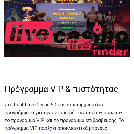
Πρόγραμμα VIP & πιστότητας
Στο Real-time Casino 5 Gringos, υπάρχουν δύο
προγράμματα για την ανταμοιβή των πιστών παικτών:
το πρόγραμμα VIP και το πρόγραμμα επιβράβευσης. Το
πρόγραμμα VIP παρέχει αποκλειστικά μπόνους,