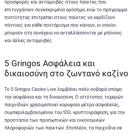
προσφορές και ανταμοιβές στους παίκτες που
επιτυγχάνουν συγκεκριμένα ορόσημα, ενώ το πρόγραμμα
πιστότητας επιτρέπει στους παίκτες να κερδίζουν
πόντους για κάθε ποντάρισμα που κάνουν, οι οποίοι
μπορούν στη συνέχεια να ανταλλάσσονται με μπόνους
και άλλες ανταμοιβές.
5 Gringos Ασφάλεια και
δικαιοσύνη στο ζωντανό καζίνο
Το 5 Gringos Casino Live λαμβάνει πολύ σοβαρά υπόψη
την ασφάλεια και τη δικαιοσύνη. Ο ιστότοπος τυχερών
παιχνιδιών χρησιμοποιεί κορυφαία μέτρα ασφαλείας,
συμπεριλαμβανομένου του SSL
κρυπτογράφηση, για την
προστασία των προσωπικών και οικονομικών
πληροφοριών των παικτών. Επιπλέον, τα παιχνίδια σε