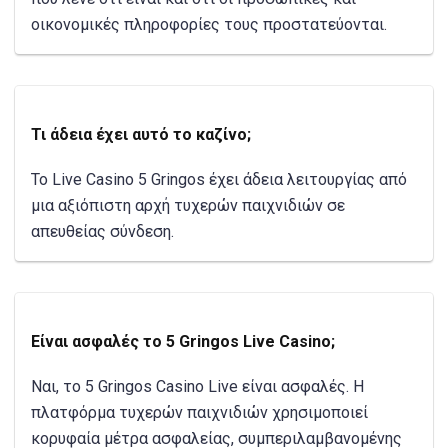
οικονομικές πληροφορίες τους προστατεύονται.
Τι άδεια έχει αυτό το καζίνο;
Το Live Casino 5 Gringos έχει άδεια λειτουργίας από
μια αξιόπιστη αρχή τυχερών παιχνιδιών σε
απευθείας σύνδεση.
Είναι ασφαλές το 5 Gringos Live Casino;
Ναι, το 5 Gringos Casino Live είναι ασφαλές. Η
πλατφόρμα τυχερών παιχνιδιών χρησιμοποιεί
κορυφαία μέτρα ασφαλείας, συμπεριλαμβανομένης