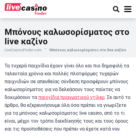
Μπόνους καλωσορίσματος στο
live καζίνο
LiveCasinoFinder.com
"
Μπόνους καλωσορίσματος στο live καζίνο
Τα τυχερά παιχνίδια έχουν γίνει όλο και πιο δημοφιλή τα
τελευταία χρόνια και πολλές πλατφόρμες τυχερών
παιχνιδιών σε απευθείας σύνδεση προσφέρουν μπόνους
καλωσορίσματος για να δελεάσουν τους παίκτες να
δοκιμάσουν τα
παιχνίδια πραγματικού ντίλερ
. Σε αυτό το
άρθρο, θα εξερευνήσουμε όλα όσα πρέπει να γνωρίζετε
για τα μπόνους καλωσορίσματος live casino, από το τι
είναι, μέχρι τον τρόπο διεκδίκησής τους και τους όρους
και τις προϋποθέσεις που πρέπει να έχετε κατά νου.