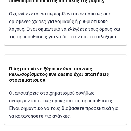
διαθέσιμα σε παίκτες από όλες τις χώρες;
Όχι, ενδέχεται να περιορίζονται σε παίκτες από
ορισμένες χώρες για νομικούς ή ρυθμιστικούς
λόγους. Είναι σημαντικό να ελέγξετε τους όρους και
τις προϋποθέσεις για να δείτε αν είστε επιλέξιμοι.
Πώς μπορώ να ξέρω αν ένα μπόνους
καλωσορίσματος live casino έχει απαιτήσεις
στοιχηματισμού;
Οι απαιτήσεις στοιχηματισμού συνήθως
αναφέρονται στους όρους και τις προϋποθέσεις.
Είναι σημαντικό να τους διαβάσετε προσεκτικά για
να κατανοήσετε τις ανάγκες.