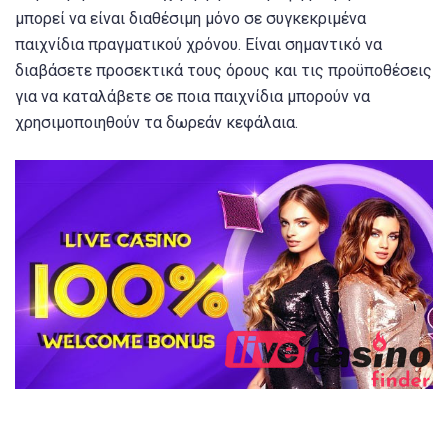
μπορεί να είναι διαθέσιμη μόνο σε συγκεκριμένα
παιχνίδια πραγματικού χρόνου. Είναι σημαντικό να
διαβάσετε προσεκτικά τους όρους και τις προϋποθέσεις
για να καταλάβετε σε ποια παιχνίδια μπορούν να
χρησιμοποιηθούν τα δωρεάν κεφάλαια.