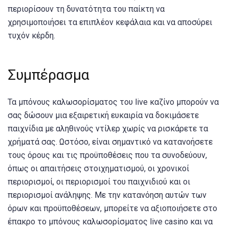
περιορίσουν τη δυνατότητα του παίκτη να
χρησιμοποιήσει τα επιπλέον κεφάλαια και να αποσύρει
τυχόν κέρδη.
Συμπέρασμα
Τα μπόνους καλωσορίσματος του live καζίνο μπορούν να
σας δώσουν μια εξαιρετική ευκαιρία να δοκιμάσετε
παιχνίδια με αληθινούς ντίλερ χωρίς να ρισκάρετε τα
χρήματά σας. Ωστόσο, είναι σημαντικό να κατανοήσετε
τους όρους και τις προϋποθέσεις που τα συνοδεύουν,
όπως οι απαιτήσεις στοιχηματισμού, οι χρονικοί
περιορισμοί, οι περιορισμοί του παιχνιδιού και οι
περιορισμοί ανάληψης. Με την κατανόηση αυτών των
όρων και προϋποθέσεων, μπορείτε να αξιοποιήσετε στο
έπακρο το μπόνους καλωσορίσματος live casino και να