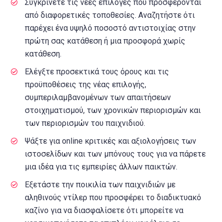
Συγκρίνετε τις νέες επιλογές που προσφέρονται
από διαφορετικές τοποθεσίες. Αναζητήστε ότι
παρέχει ένα υψηλό ποσοστό αντιστοιχίας στην
πρώτη σας κατάθεση ή μια προσφορά χωρίς
κατάθεση.
Ελέγξτε προσεκτικά τους όρους και τις
προϋποθέσεις της νέας επιλογής,
συμπεριλαμβανομένων των απαιτήσεων
στοιχηματισμού, των χρονικών περιορισμών και
των περιορισμών του παιχνιδιού.
Ψάξτε για online κριτικές και αξιολογήσεις των
ιστοσελίδων και των μπόνους τους για να πάρετε
μια ιδέα για τις εμπειρίες άλλων παικτών.
Εξετάστε την ποικιλία των παιχνιδιών με
αληθινούς ντίλερ που προσφέρει το διαδικτυακό
καζίνο για να διασφαλίσετε ότι μπορείτε να