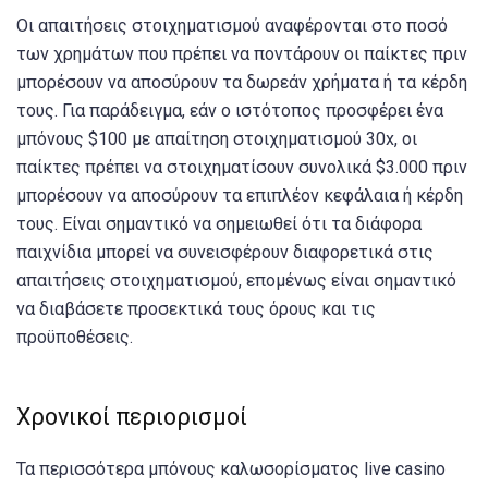
Οι απαιτήσεις στοιχηματισμού αναφέρονται στο ποσό
των χρημάτων που πρέπει να ποντάρουν οι παίκτες πριν
μπορέσουν να αποσύρουν τα δωρεάν χρήματα ή τα κέρδη
τους. Για παράδειγμα, εάν ο ιστότοπος προσφέρει ένα
μπόνους $100 με απαίτηση στοιχηματισμού 30x, οι
παίκτες πρέπει να στοιχηματίσουν συνολικά $3.000 πριν
μπορέσουν να αποσύρουν τα επιπλέον κεφάλαια ή κέρδη
τους. Είναι σημαντικό να σημειωθεί ότι τα διάφορα
παιχνίδια μπορεί να συνεισφέρουν διαφορετικά στις
απαιτήσεις στοιχηματισμού, επομένως είναι σημαντικό
να διαβάσετε προσεκτικά τους όρους και τις
προϋποθέσεις.
Χρονικοί περιορισμοί
Τα περισσότερα μπόνους καλωσορίσματος live casino