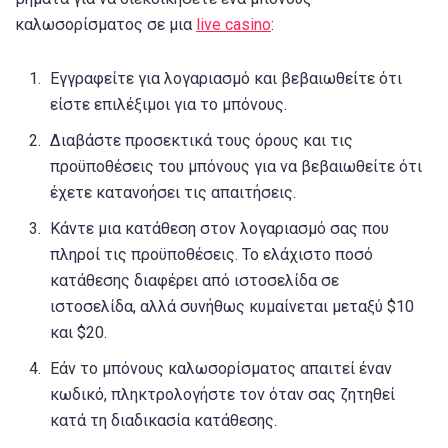
καλωσορίσματος σε μια
live casino
:
Εγγραφείτε για λογαριασμό και βεβαιωθείτε ότι
είστε επιλέξιμοι για το μπόνους.
Διαβάστε προσεκτικά τους όρους και τις
προϋποθέσεις του μπόνους για να βεβαιωθείτε ότι
έχετε κατανοήσει τις απαιτήσεις.
Κάντε μια κατάθεση στον λογαριασμό σας που
πληροί τις προϋποθέσεις. Το ελάχιστο ποσό
κατάθεσης διαφέρει από ιστοσελίδα σε
ιστοσελίδα, αλλά συνήθως κυμαίνεται μεταξύ $10
και $20.
Εάν το μπόνους καλωσορίσματος απαιτεί έναν
κωδικό, πληκτρολογήστε τον όταν σας ζητηθεί
κατά τη διαδικασία κατάθεσης.