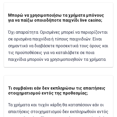
Μπορώ να χρησιμοποιήσω τα χρήματα μπόνους
για να παίξω οποιοδήποτε παιχνίδι live casino;
Όχι απαραίτητα. Ορισμένες μπορεί να περιορίζονται
σε ορισμένα παιχνίδια ή τύπους παιχνιδιών. Είναι
σημαντικό να διαβάσετε προσεκτικά τους όρους και
τις προϋποθέσεις για να καταλάβετε σε ποια
παιχνίδια μπορούν να χρησιμοποιηθούν τα χρήματα.
Τι συμβαίνει εάν δεν εκπληρώσω τις απαιτήσεις
στοιχηματισμού εντός της προθεσμίας;
Τα χρήματα και τυχόν κέρδη θα καταπέσουν εάν οι
απαιτήσεις στοιχηματισμού δεν εκπληρωθούν εντός