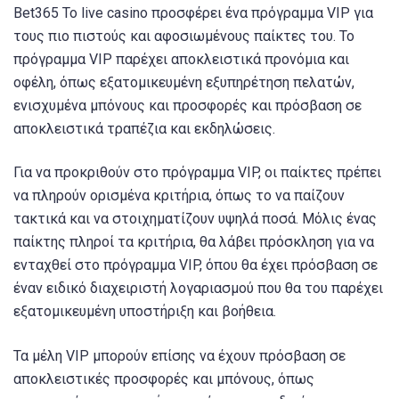
Bet365 Το live casino προσφέρει ένα πρόγραμμα VIP για
τους πιο πιστούς και αφοσιωμένους παίκτες του. Το
πρόγραμμα VIP παρέχει αποκλειστικά προνόμια και
οφέλη, όπως εξατομικευμένη εξυπηρέτηση πελατών,
ενισχυμένα μπόνους και προσφορές και πρόσβαση σε
αποκλειστικά τραπέζια και εκδηλώσεις.
Για να προκριθούν στο πρόγραμμα VIP, οι παίκτες πρέπει
να πληρούν ορισμένα κριτήρια, όπως το να παίζουν
τακτικά και να στοιχηματίζουν υψηλά ποσά. Μόλις ένας
παίκτης πληροί τα κριτήρια, θα λάβει πρόσκληση για να
ενταχθεί στο πρόγραμμα VIP, όπου θα έχει πρόσβαση σε
έναν ειδικό διαχειριστή λογαριασμού που θα του παρέχει
εξατομικευμένη υποστήριξη και βοήθεια.
Τα μέλη VIP μπορούν επίσης να έχουν πρόσβαση σε
αποκλειστικές προσφορές και μπόνους, όπως