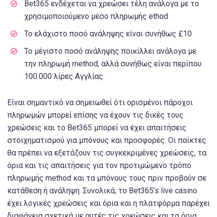
Bet365 ενδέχεται να χρεώσει τέλη ανάλογα με το
χρησιμοποιούμενο μέσο πληρωμής ethod
Το ελάχιστο ποσό ανάληψης είναι συνήθως £10
Το μέγιστο ποσό ανάληψης ποικίλλει ανάλογα με
την πληρωμή method, αλλά συνήθως είναι περίπου
100.000 λίρες Αγγλίας.
Είναι σημαντικό να σημειωθεί ότι ορισμένοι πάροχοι
πληρωμών μπορεί επίσης να έχουν τις δικές τους
χρεώσεις και το Bet365 μπορεί να έχει απαιτήσεις
στοιχηματισμού για μπόνους και προσφορές. Οι παίκτες
θα πρέπει να εξετάζουν τις συγκεκριμένες χρεώσεις, τα
όρια και τις απαιτήσεις για τον προτιμώμενο τρόπο
πληρωμής method και τα μπόνους τους πριν προβούν σε
κατάθεση ή ανάληψη. Συνολικά, το Bet365’s live casino
έχει λογικές χρεώσεις και όρια και η πλατφόρμα παρέχει
διαφάνεια σχετικά με αυτές τις χρεώσεις και τα όρια.