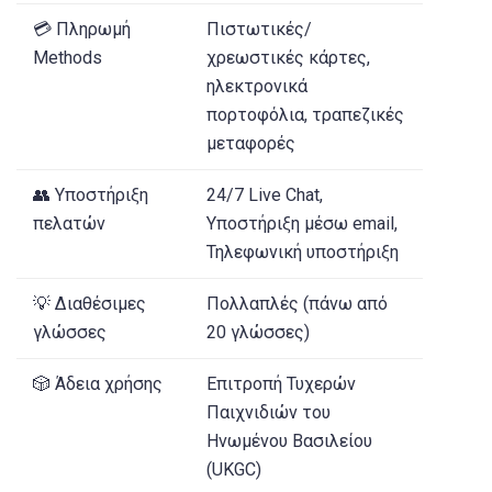
💳 Πληρωμή
Πιστωτικές/
Methods
χρεωστικές κάρτες,
ηλεκτρονικά
πορτοφόλια, τραπεζικές
μεταφορές
👥 Υποστήριξη
24/7 Live Chat,
πελατών
Υποστήριξη μέσω email,
Τηλεφωνική υποστήριξη
💡 Διαθέσιμες
Πολλαπλές (πάνω από
γλώσσες
20 γλώσσες)
🎲 Άδεια χρήσης
Επιτροπή Τυχερών
Παιχνιδιών του
Ηνωμένου Βασιλείου
(UKGC)