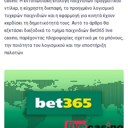
casino. Η εντυπωσιακή επιλογή παιχνιδιών πραγματικού
ντίλερ, η εύχρηστη διεπαφή, το προηγμένο λογισμικό
τυχερών παιχνιδιών και η εφαρμογή για κινητά έχουν
κερδίσει τη δημοτικότητά τους. Αυτό το άρθρο θα
εξετάσει διεξοδικά το τμήμα παιχνιδιών Bet365 live
casino, παρέχοντας πληροφορίες σχετικά με τα μπόνους,
την ποιότητα του λογισμικού και την υποστήριξη
πελατών.