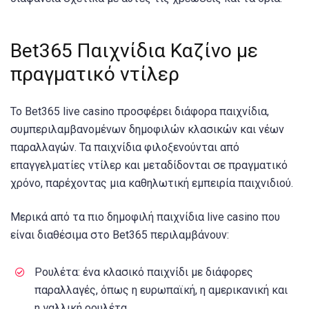
Bet365 Παιχνίδια Καζίνο με
πραγματικό ντίλερ
Το Bet365 live casino προσφέρει διάφορα παιχνίδια,
συμπεριλαμβανομένων δημοφιλών κλασικών και νέων
παραλλαγών. Τα παιχνίδια φιλοξενούνται από
επαγγελματίες ντίλερ και μεταδίδονται σε πραγματικό
χρόνο, παρέχοντας μια καθηλωτική εμπειρία παιχνιδιού.
Μερικά από τα πιο δημοφιλή παιχνίδια live casino που
είναι διαθέσιμα στο Bet365 περιλαμβάνουν:
Ρουλέτα: ένα κλασικό παιχνίδι με διάφορες
παραλλαγές, όπως η ευρωπαϊκή, η αμερικανική και
η γαλλική ρουλέτα.