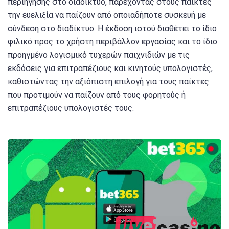
περιήγησης στο διαδίκτυο, παρέχοντας στους παίκτες
την ευελιξία να παίζουν από οποιαδήποτε συσκευή με
σύνδεση στο διαδίκτυο. Η έκδοση ιστού διαθέτει το ίδιο
φιλικό προς το χρήστη περιβάλλον εργασίας και το ίδιο
προηγμένο λογισμικό τυχερών παιχνιδιών με τις
εκδόσεις για επιτραπέζιους και κινητούς υπολογιστές,
καθιστώντας την αξιόπιστη επιλογή για τους παίκτες
που προτιμούν να παίζουν από τους φορητούς ή
επιτραπέζιους υπολογιστές τους.