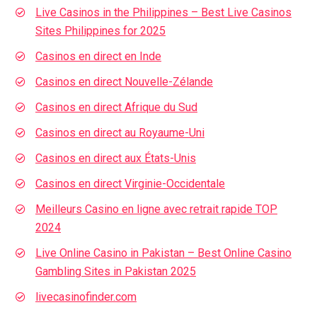
Live Casinos in the Philippines – Best Live Casinos
Sites Philippines for 2025
Casinos en direct en Inde
Casinos en direct Nouvelle-Zélande
Casinos en direct Afrique du Sud
Casinos en direct au Royaume-Uni
Casinos en direct aux États-Unis
Casinos en direct Virginie-Occidentale
Meilleurs Casino en ligne avec retrait rapide TOP
2024
Live Online Casino in Pakistan – Best Online Casino
Gambling Sites in Pakistan 2025
livecasinofinder.com