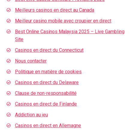
Meilleurs casinos en direct au Canada
Meilleur casino mobile avec croupier en direct
Best Online Casinos Malaysia 2025 – Live Gambling
Site
Casinos en direct du Connecticut
Nous contacter
Politique en matière de cookies
Casinos en direct du Delaware
Clause de non-responsabilité
Casinos en direct de Finlande
Addiction au jeu
Casinos en direct en Allemagne