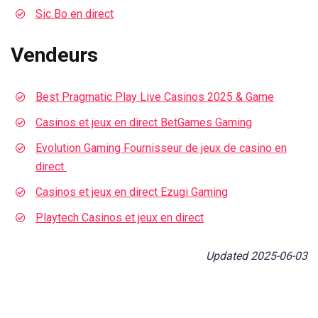
Sic Bo en direct
Vendeurs
Best Pragmatic Play Live Casinos 2025 & Game
Casinos et jeux en direct BetGames Gaming
Evolution Gaming Fournisseur de jeux de casino en
direct
Casinos et jeux en direct Ezugi Gaming
Playtech Casinos et jeux en direct
Updated 2025-06-03