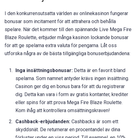
I den konkurrensutsatta världen av onlinekasinon fungerar
bonusar som incitament för att attrahera och behålla
spelare. När det kommer till den spännande Live Mega Fire
Blaze Roulette, erbjuder många kasinon lockande bonusar
för att ge spelarna extra valuta för pengarna. Låt oss
utforska några av de bästa tillgängliga bonuserbjudandena:
Inga insättningsbonusar:
Detta är en favorit bland
spelarna. Som namnet antyder krävs ingen insättning.
Casinon ger dig en bonus bara för att du registrerar
dig. Detta kan vara i form av gratis kontanter, krediter
eller spins för att prova Mega Fire Blaze Roulette.
Kom ihåg att kontrollera omsättningskraven!
Cashback-erbjudanden:
Cashbacks är som ett
skyddsnät. De returnerar en procentandel av dina
förluster under en viss period. Till exempel, en 10%