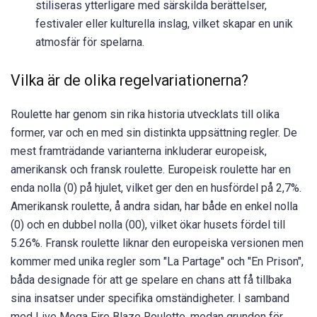
stiliseras ytterligare med särskilda berättelser,
festivaler eller kulturella inslag, vilket skapar en unik
atmosfär för spelarna.
Vilka är de olika regelvariationerna?
Roulette har genom sin rika historia utvecklats till olika
former, var och en med sin distinkta uppsättning regler. De
mest framträdande varianterna inkluderar europeisk,
amerikansk och fransk roulette. Europeisk roulette har en
enda nolla (0) på hjulet, vilket ger den en husfördel på 2,7%.
Amerikansk roulette, å andra sidan, har både en enkel nolla
(0) och en dubbel nolla (00), vilket ökar husets fördel till
5.26%. Fransk roulette liknar den europeiska versionen men
kommer med unika regler som "La Partage" och "En Prison",
båda designade för att ge spelare en chans att få tillbaka
sina insatser under specifika omständigheter. I samband
med Live Mega Fire Blaze Roulette, medan grunden för