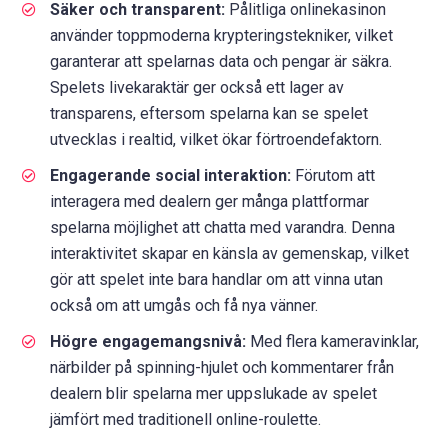
Säker och transparent:
Pålitliga onlinekasinon
använder toppmoderna krypteringstekniker, vilket
garanterar att spelarnas data och pengar är säkra.
Spelets livekaraktär ger också ett lager av
transparens, eftersom spelarna kan se spelet
utvecklas i realtid, vilket ökar förtroendefaktorn.
Engagerande social interaktion:
Förutom att
interagera med dealern ger många plattformar
spelarna möjlighet att chatta med varandra. Denna
interaktivitet skapar en känsla av gemenskap, vilket
gör att spelet inte bara handlar om att vinna utan
också om att umgås och få nya vänner.
Högre engagemangsnivå:
Med flera kameravinklar,
närbilder på spinning-hjulet och kommentarer från
dealern blir spelarna mer uppslukade av spelet
jämfört med traditionell online-roulette.