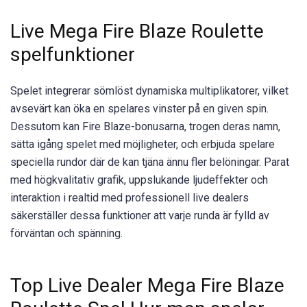
Live Mega Fire Blaze Roulette
spelfunktioner
Spelet integrerar sömlöst dynamiska multiplikatorer, vilket
avsevärt kan öka en spelares vinster på en given spin.
Dessutom kan Fire Blaze-bonusarna, trogen deras namn,
sätta igång spelet med möjligheter, och erbjuda spelare
speciella rundor där de kan tjäna ännu fler belöningar. Parat
med högkvalitativ grafik, uppslukande ljudeffekter och
interaktion i realtid med professionell live dealers
säkerställer dessa funktioner att varje runda är fylld av
förväntan och spänning.
Top Live Dealer Mega Fire Blaze