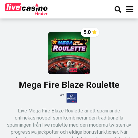
5.0
Mega Fire Blaze Roulette
av
Live Mega Fire Blaze Roulette är ett spännande
onlinekasinospel som kombinerar den traditionella
spänningen från live roulette med den moderna twisten av
progressiva jackpottar och eldiga bonusfunktioner. När