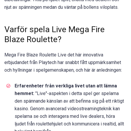
njut av spänningen medan du väntar på bollens viloplats.
Varför spela Live Mega Fire
Blaze Roulette?
Mega Fire Blaze Roulette Live det här innovativa
erbjudandet från Playtech har snabbt fått uppmärksamhet
och hyllningar i spelgemenskapen, och här är anledningen:
Erfarenheter från verkliga livet utan att lämna
hemmet:
"Live"-aspekten i detta spel ger spelarna
den spännande känslan av att befinna sig på ett riktigt
kasino. Genom avancerad videostreamingteknik kan
spelarna se och interagera med live dealers, höra
ljudet från roulettehjulet och kommunicera i realtid, allt