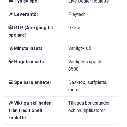
🎮 Typ av spel
Live Dealer Roulette
📌 Leverantör
Playtech
🎲 RTP (Återgång till
97.3%
spelare)
💰 Minsta insats
Vanligtvis $1
💎 Högsta insats
Vanligtvis upp till
$500
💻 Spelbara enheter
Desktop, surfplatta,
mobil
🎉 Viktiga skillnader
Tillagda bonusrundor
från traditionell
och multiplikatorer
roulette