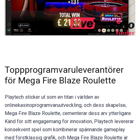
Toppprogramvaruleverantörer
för Mega Fire Blaze Roulette
Playtech sticker ut som en titan i världen av
onlinekasinoprogramvaruutveckling, och dess skapelse,
Mega Fire Blaze Roulette, cementerar dess arv ytterligare.
Känd för sitt engagemang för innovation, Playtech levererar
konsekvent spel som kombinerar spännande gameplay
med förstklassig grafik, och Mega Fire Blaze Roulette är