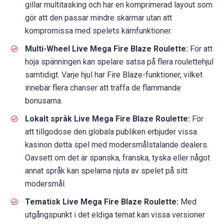
gillar multitasking och har en komprimerad layout som
gör att den passar mindre skärmar utan att
kompromissa med spelets kärnfunktioner.
Multi-Wheel Live Mega Fire Blaze Roulette:
För att
höja spänningen kan spelare satsa på flera roulettehjul
samtidigt. Varje hjul har Fire Blaze-funktioner, vilket
innebär flera chanser att träffa de flammande
bonusarna.
Lokalt språk Live Mega Fire Blaze Roulette:
För
att tillgodose den globala publiken erbjuder vissa
kasinon detta spel med modersmålstalande dealers.
Oavsett om det är spanska, franska, tyska eller något
annat språk kan spelarna njuta av spelet på sitt
modersmål.
Tematisk Live Mega Fire Blaze Roulette:
Med
utgångspunkt i det eldiga temat kan vissa versioner