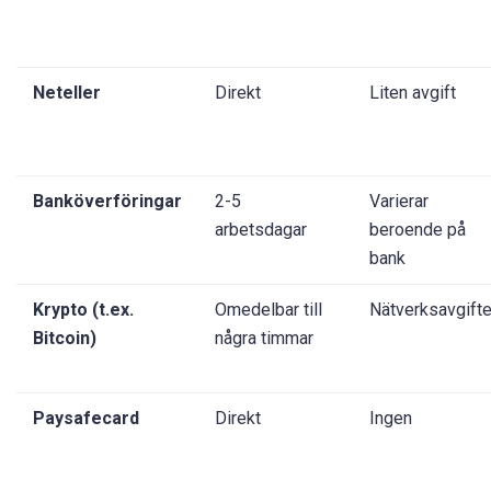
Neteller
Direkt
Liten avgift
Banköverföringar
2-5
Varierar
arbetsdagar
beroende på
bank
Krypto (t.ex.
Omedelbar till
Nätverksavgifte
Bitcoin)
några timmar
Paysafecard
Direkt
Ingen