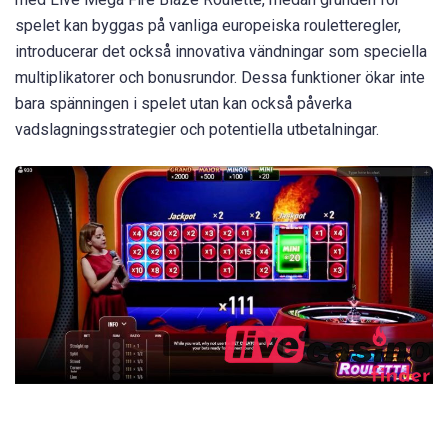
spelet kan byggas på vanliga europeiska rouletteregler,
introducerar det också innovativa vändningar som speciella
multiplikatorer och bonusrundor. Dessa funktioner ökar inte
bara spänningen i spelet utan kan också påverka
vadslagningsstrategier och potentiella utbetalningar.