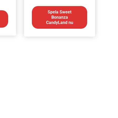
Spela Sweet
Bonanza
CandyLand nu