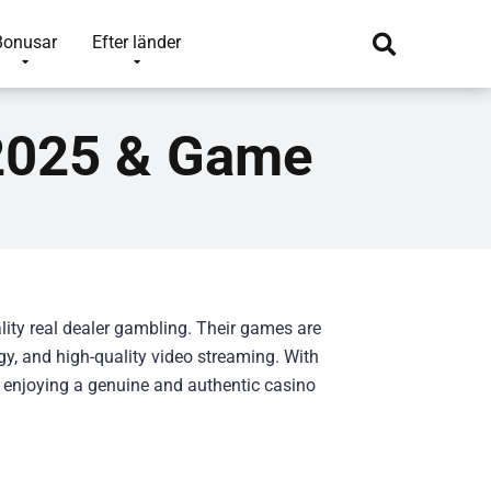
Bonusar
Efter länder
 2025 & Game
ality real dealer gambling. Their games are
gy, and high-quality video streaming. With
ll enjoying a genuine and authentic casino