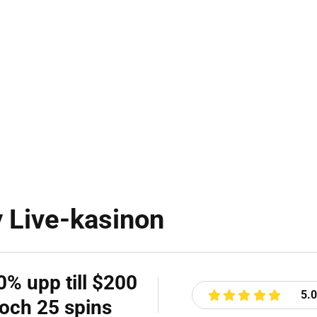
 Live-kasinon
0% upp till $200
5.
och 25 spins