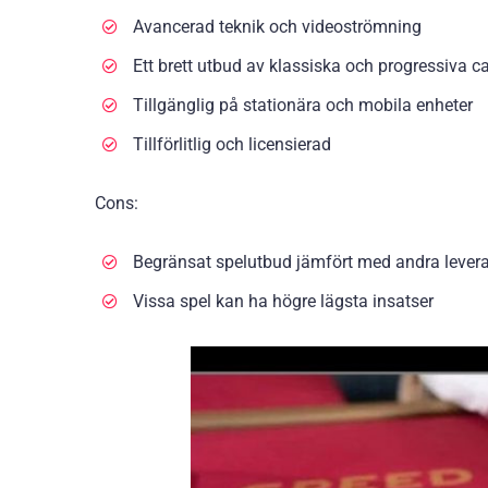
Avancerad teknik och videoströmning
Ett brett utbud av klassiska och progressiva ca
Tillgänglig på stationära och mobila enheter
Tillförlitlig och licensierad
Cons:
Begränsat spelutbud jämfört med andra levera
Vissa spel kan ha högre lägsta insatser