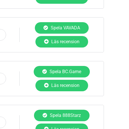
Spela VAVADA
0
Läs recension
Spela BC.Game
0
Läs recension
Spela 888Starz
0