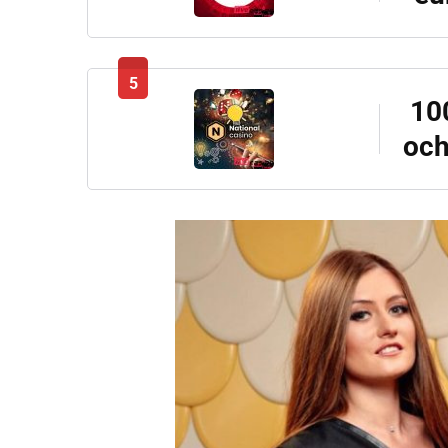
5
10
och