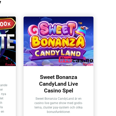
y
Sweet Bonanza
CandyLand Live
kande
Casino Spel
er
l nya
let
Sweet Bonanza CandyLand är en
ch
casino live game show med godis-
la
tema, cluster pay-system och olika
r en
bonusfunktioner.