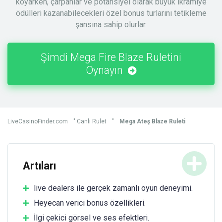
koyarken, çarpanlar ve potansiyel olarak büyük ikramiye
ödülleri kazanabilecekleri özel bonus turlarını tetikleme
şansına sahip olurlar.
Şimdi Mega Fire Blaze Ruletini
Oynayın
LiveCasinoFinder.com
"
Canlı Rulet
"
Mega Ateş Blaze Ruleti
Artıları
live dealers ile gerçek zamanlı oyun deneyimi.
Heyecan verici bonus özellikleri.
İlgi çekici görsel ve ses efektleri.