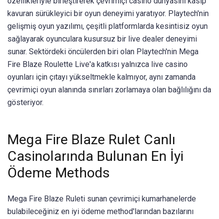
özellikleriyle birleştirerek çevrimiçi casino dünyasını kasıp
kavuran sürükleyici bir oyun deneyimi yaratıyor. Playtech'nin
gelişmiş oyun yazılımı, çeşitli platformlarda kesintisiz oyun
sağlayarak oyunculara kusursuz bir live dealer deneyimi
sunar. Sektördeki öncülerden biri olan Playtech'nin Mega
Fire Blaze Roulette Live'a katkısı yalnızca live casino
oyunları için çıtayı yükseltmekle kalmıyor, aynı zamanda
çevrimiçi oyun alanında sınırları zorlamaya olan bağlılığını da
gösteriyor.
Mega Fire Blaze Rulet Canlı
Casinolarında Bulunan En İyi
Ödeme Methods
Mega Fire Blaze Ruleti sunan çevrimiçi kumarhanelerde
bulabileceğiniz en iyi ödeme method'larından bazılarını