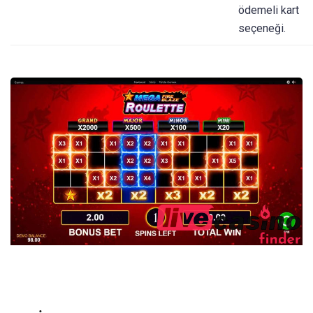
ödemeli kart
seçeneği.