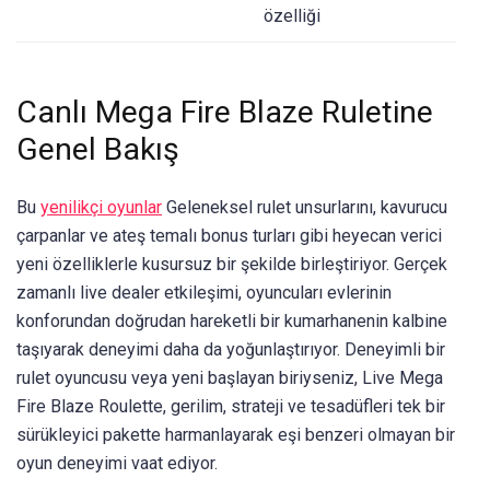
özelliği
Canlı Mega Fire Blaze Ruletine
Genel Bakış
Bu
yenilikçi oyunlar
Geleneksel rulet unsurlarını, kavurucu
çarpanlar ve ateş temalı bonus turları gibi heyecan verici
yeni özelliklerle kusursuz bir şekilde birleştiriyor. Gerçek
zamanlı live dealer etkileşimi, oyuncuları evlerinin
konforundan doğrudan hareketli bir kumarhanenin kalbine
taşıyarak deneyimi daha da yoğunlaştırıyor. Deneyimli bir
rulet oyuncusu veya yeni başlayan biriyseniz, Live Mega
Fire Blaze Roulette, gerilim, strateji ve tesadüfleri tek bir
sürükleyici pakette harmanlayarak eşi benzeri olmayan bir
oyun deneyimi vaat ediyor.