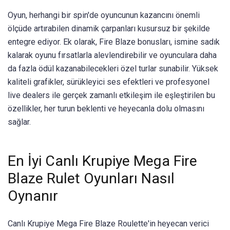
Oyun, herhangi bir spin'de oyuncunun kazancını önemli
ölçüde artırabilen dinamik çarpanları kusursuz bir şekilde
entegre ediyor. Ek olarak, Fire Blaze bonusları, ismine sadık
kalarak oyunu fırsatlarla alevlendirebilir ve oyunculara daha
da fazla ödül kazanabilecekleri özel turlar sunabilir. Yüksek
kaliteli grafikler, sürükleyici ses efektleri ve profesyonel
live dealers ile gerçek zamanlı etkileşim ile eşleştirilen bu
özellikler, her turun beklenti ve heyecanla dolu olmasını
sağlar.
En İyi Canlı Krupiye Mega Fire
Blaze Rulet Oyunları Nasıl
Oynanır
Canlı Krupiye Mega Fire Blaze Roulette'in heyecan verici