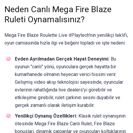
Neden Canlı Mega Fire Blaze
Ruleti Oynamalısınız?
Mega Fire Blaze Roulette Live itPlaytech'nin yenilikçi teklifi,
oyun camiasında hızla ilgi ve beğeni topladı ve işte nedeni:
Evden Ayrılmadan Gerçek Hayat Deneyimi:
Bu
oyunun "canlı" yönü, oyunculara gerçek hayatta bir
kumarhanede olmanın heyecan verici hissini verir.
Gelişmiş video akışı teknolojisi sayesinde, oyuncular
evlerinin rahatlığında live dealers'yi görebilir ve
etkileşime girebilir, rulet çarkının sesini duyabilir ve
gerçek zamanlı olarak iletişim kurabilir.
Yenilikçi Oynanış Özellikleri:
Klasik rulet oynanışının
ötesinde Mega Fire Blaze Canlı Rulet, Fire Blaze
bonusları, dinamik çarpanlar ve oyuncuları koltuklarının