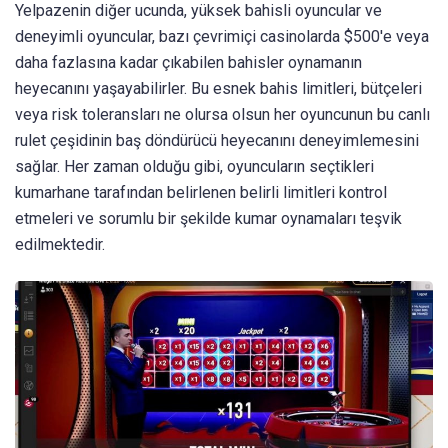
Yelpazenin diğer ucunda, yüksek bahisli oyuncular ve
deneyimli oyuncular, bazı çevrimiçi casinolarda $500'e veya
daha fazlasına kadar çıkabilen bahisler oynamanın
heyecanını yaşayabilirler. Bu esnek bahis limitleri, bütçeleri
veya risk toleransları ne olursa olsun her oyuncunun bu canlı
rulet çeşidinin baş döndürücü heyecanını deneyimlemesini
sağlar. Her zaman olduğu gibi, oyuncuların seçtikleri
kumarhane tarafından belirlenen belirli limitleri kontrol
etmeleri ve sorumlu bir şekilde kumar oynamaları teşvik
edilmektedir.