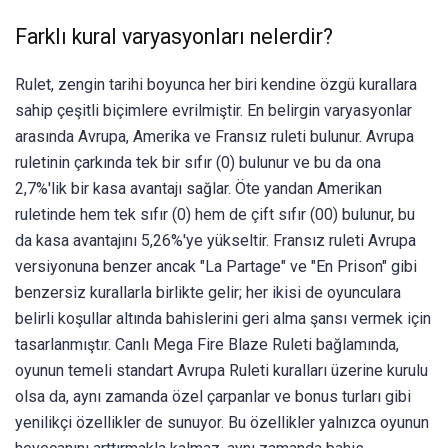
Farklı kural varyasyonları nelerdir?
Rulet, zengin tarihi boyunca her biri kendine özgü kurallara
sahip çeşitli biçimlere evrilmiştir. En belirgin varyasyonlar
arasında Avrupa, Amerika ve Fransız ruleti bulunur. Avrupa
ruletinin çarkında tek bir sıfır (0) bulunur ve bu da ona
2,7%'lik bir kasa avantajı sağlar. Öte yandan Amerikan
ruletinde hem tek sıfır (0) hem de çift sıfır (00) bulunur, bu
da kasa avantajını 5,26%'ye yükseltir. Fransız ruleti Avrupa
versiyonuna benzer ancak "La Partage" ve "En Prison" gibi
benzersiz kurallarla birlikte gelir; her ikisi de oyunculara
belirli koşullar altında bahislerini geri alma şansı vermek için
tasarlanmıştır. Canlı Mega Fire Blaze Ruleti bağlamında,
oyunun temeli standart Avrupa Ruleti kuralları üzerine kurulu
olsa da, aynı zamanda özel çarpanlar ve bonus turları gibi
yenilikçi özellikler de sunuyor. Bu özellikler yalnızca oyunun