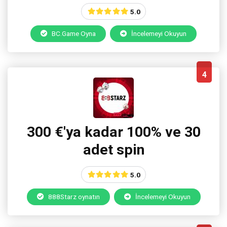
5.0
BC.Game Oyna
İncelemeyi Okuyun
4
300 €'ya kadar 100% ve 30
adet spin
5.0
888Starz oynatın
İncelemeyi Okuyun