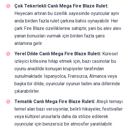
Çok Tekerlekli Canlı Mega Fire Blaze Rulet:
Heyecanı artıran bu özellik sayesinde oyuncular aynı
anda birden fazla rulet çarkına bahis oynayabilir. Her
çark Fire Blaze özelliklerine sahiptir, yani bu alev alev
yanan bonusları vurmak için birden fazla şans
anlamına gelir.
Yerel Dilde Canlı Mega Fire Blaze Ruleti:
Küresel
izleyici kitlesine hitap etmek için, bazı casinolar bu
oyunu anadilde konuşan krupiyeler tarafından
sunulmaktadır. İspanyolca, Fransızca, Almanca veya
başka bir dilde, oyuncular oyunun tadını ana dillerinde
çıkarabilirler.
Tematik Canlı Mega Fire Blaze Ruleti:
Ateşli temayı
temel alan bazı versiyonlar, belirli hikayeler, festivaller
veya kültürel unsurlarla daha da stilize edilerek
oyuncular için benzersiz bir atmosfer yaratılabilir.