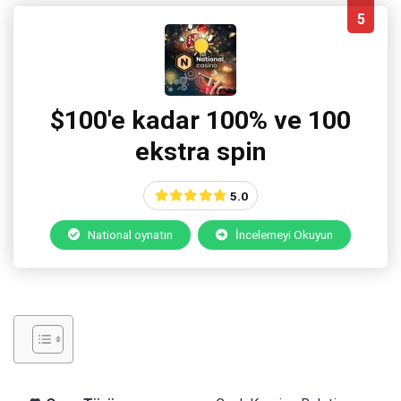
5
$100'e kadar 100% ve 100
ekstra spin
5.0
National oynatın
İncelemeyi Okuyun