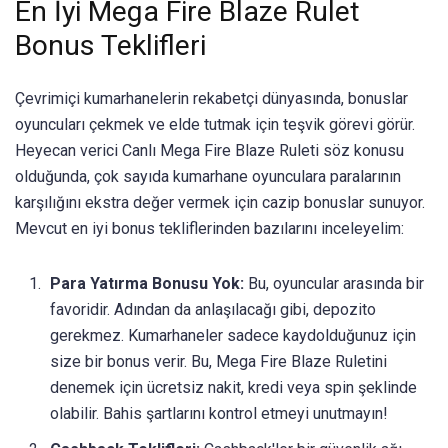
En İyi Mega Fire Blaze Rulet
Bonus Teklifleri
Çevrimiçi kumarhanelerin rekabetçi dünyasında, bonuslar
oyuncuları çekmek ve elde tutmak için teşvik görevi görür.
Heyecan verici Canlı Mega Fire Blaze Ruleti söz konusu
olduğunda, çok sayıda kumarhane oyunculara paralarının
karşılığını ekstra değer vermek için cazip bonuslar sunuyor.
Mevcut en iyi bonus tekliflerinden bazılarını inceleyelim:
Para Yatırma Bonusu Yok:
Bu, oyuncular arasında bir
favoridir. Adından da anlaşılacağı gibi, depozito
gerekmez. Kumarhaneler sadece kaydolduğunuz için
size bir bonus verir. Bu, Mega Fire Blaze Ruletini
denemek için ücretsiz nakit, kredi veya spin şeklinde
olabilir. Bahis şartlarını kontrol etmeyi unutmayın!