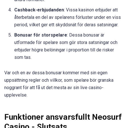
Cashback-erbjudanden
: Vissa kasinon erbjuder att
återbetala en del av spelarens förluster under en viss
period, vilket ger ett skyddsnät för deras satsningar.
Bonusar för storspelare
: Dessa bonusar är
utformade för spelare som gör stora satsningar och
erbjuder högre belöningar i proportion till de risker
som tas.
Var och en av dessa bonusar kommer med sin egen
uppsättning regler och villkor, som spelare bör granska
noggrant för att få ut det mesta av sin live casino-
upplevelse.
Funktioner ansvarsfullt Neosurf
Casino - Slutsats