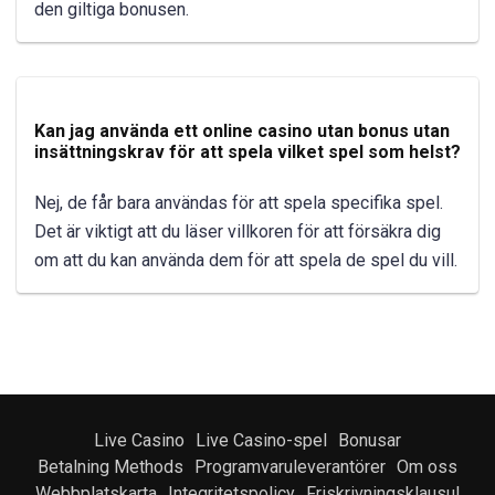
den giltiga bonusen.
Kan jag använda ett online casino utan bonus utan
insättningskrav för att spela vilket spel som helst?
Nej, de får bara användas för att spela specifika spel.
Det är viktigt att du läser villkoren för att försäkra dig
om att du kan använda dem för att spela de spel du vill.
Live Casino
Live Casino-spel
Bonusar
Betalning Methods
Programvaruleverantörer
Om oss
Webbplatskarta
Integritetspolicy
Friskrivningsklausul