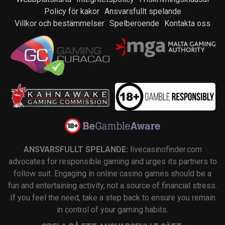
Policy för kakor
Ansvarsfullt spelande
Villkor och bestämmelser
Spelberoende
Kontakta oss
ANSVARSFULLT SPELANDE:
livecasinofinder.com
advocates for responsible gaming and urges its partners to
follow suit. Engaging in online casino games should be a
fun and entertaining activity, not a source of financial stress.
If you feel the need, take a step back to ensure you remain
in control of your gaming habits.