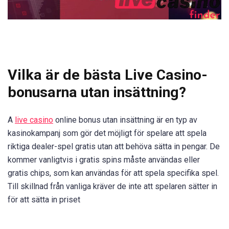
Vilka är de bästa Live Casino-
bonusarna utan insättning?
A
live casino
online bonus utan insättning är en typ av
kasinokampanj som gör det möjligt för spelare att spela
riktiga dealer-spel gratis utan att behöva sätta in pengar. De
kommer vanligtvis i gratis spins måste användas eller
gratis chips, som kan användas för att spela specifika spel.
Till skillnad från vanliga kräver de inte att spelaren sätter in
för att sätta in priset