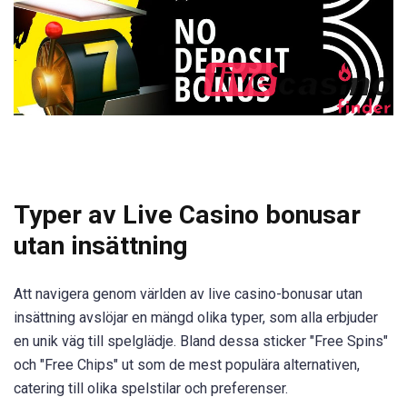
Typer av Live Casino bonusar
utan insättning
Att navigera genom världen av live casino-bonusar utan
insättning avslöjar en mängd olika typer, som alla erbjuder
en unik väg till spelglädje. Bland dessa sticker "Free Spins"
och "Free Chips" ut som de mest populära alternativen,
catering till olika spelstilar och preferenser.