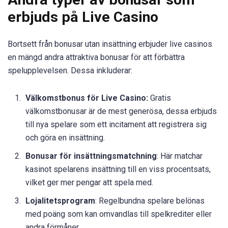
erbjuds på Live Casino
Bortsett från bonusar utan insättning erbjuder live casinos
en mängd andra attraktiva bonusar för att förbättra
spelupplevelsen. Dessa inkluderar:
Välkomstbonus för Live Casino:
Gratis
välkomstbonusar är de mest generösa, dessa erbjuds
till nya spelare som ett incitament att registrera sig
och göra en insättning.
Bonusar för insättningsmatchning
: Här matchar
kasinot spelarens insättning till en viss procentsats,
vilket ger mer pengar att spela med.
Lojalitetsprogram
: Regelbundna spelare belönas
med poäng som kan omvandlas till spelkrediter eller
andra förmåner.