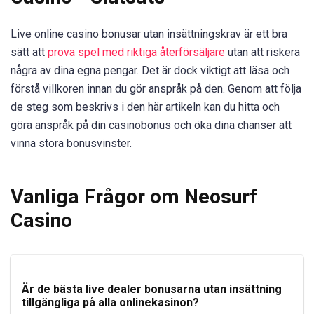
Live online casino bonusar utan insättningskrav är ett bra
sätt att
prova spel med riktiga återförsäljare
utan att riskera
några av dina egna pengar. Det är dock viktigt att läsa och
förstå villkoren innan du gör anspråk på den. Genom att följa
de steg som beskrivs i den här artikeln kan du hitta och
göra anspråk på din casinobonus och öka dina chanser att
vinna stora bonusvinster.
Vanliga Frågor om Neosurf
Casino
Är de bästa live dealer bonusarna utan insättning
tillgängliga på alla onlinekasinon?