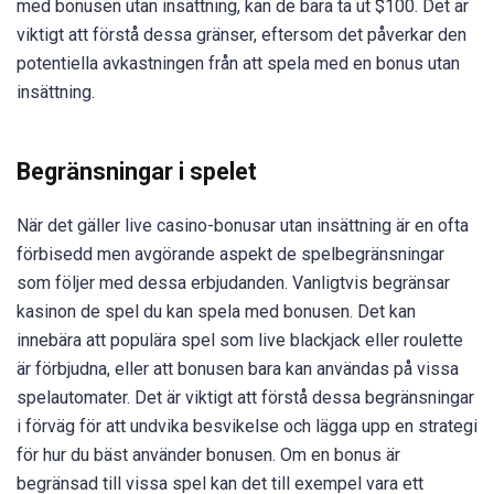
med bonusen utan insättning, kan de bara ta ut $100. Det är
viktigt att förstå dessa gränser, eftersom det påverkar den
potentiella avkastningen från att spela med en bonus utan
insättning.
Begränsningar i spelet
När det gäller live casino-bonusar utan insättning är en ofta
förbisedd men avgörande aspekt de spelbegränsningar
som följer med dessa erbjudanden. Vanligtvis begränsar
kasinon de spel du kan spela med bonusen. Det kan
innebära att populära spel som live blackjack eller roulette
är förbjudna, eller att bonusen bara kan användas på vissa
spelautomater. Det är viktigt att förstå dessa begränsningar
i förväg för att undvika besvikelse och lägga upp en strategi
för hur du bäst använder bonusen. Om en bonus är
begränsad till vissa spel kan det till exempel vara ett