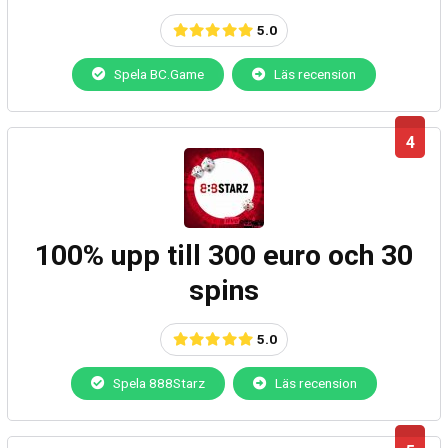
5.0
Spela BC.Game
Läs recension
4
100% upp till 300 euro och 30
spins
5.0
Spela 888Starz
Läs recension