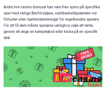
Andra live casino-bonusar kan vara free spins på specifika
spel med riktiga återförsäljare, cashbackerbjudanden vid
förluster eller lojalitetsbelöningar för regelbundna spelare.
För att få dem måste spelarna vanligtvis välja att delta
genom att ange en kampanjkod eller klicka på en specifik
länk.