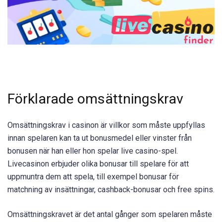
Förklarade omsättningskrav
Omsättningskrav i casinon är villkor som måste uppfyllas
innan spelaren kan ta ut bonusmedel eller vinster från
bonusen när han eller hon spelar live casino-spel.
Livecasinon erbjuder olika bonusar till spelare för att
uppmuntra dem att spela, till exempel bonusar för
matchning av insättningar, cashback-bonusar och free spins.
Omsättningskravet är det antal gånger som spelaren måste