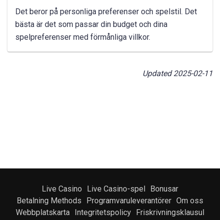
Det beror på personliga preferenser och spelstil. Det
bästa är det som passar din budget och dina
spelpreferenser med förmånliga villkor.
Updated 2025-02-11
Live Casino
Live Casino-spel
Bonusar
Betalning Methods
Programvaruleverantörer
Om oss
Webbplatskarta
Integritetspolicy
Friskrivningsklausul