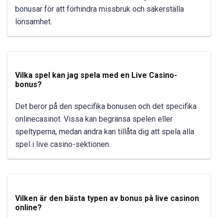
bonusar för att förhindra missbruk och säkerställa
lönsamhet.
Vilka spel kan jag spela med en Live Casino-
bonus?
Det beror på den specifika bonusen och det specifika
onlinecasinot. Vissa kan begränsa spelen eller
speltyperna, medan andra kan tillåta dig att spela alla
spel i live casino-sektionen.
Vilken är den bästa typen av bonus på live casinon
online?