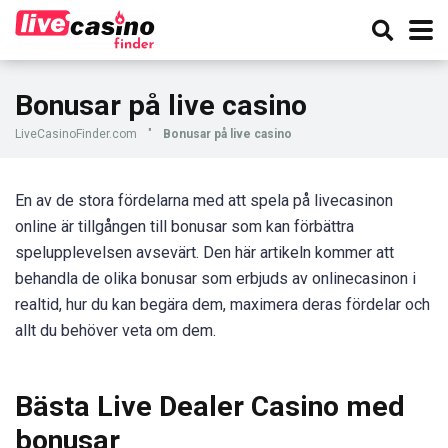
Bonusar på live casino
LiveCasinoFinder.com
"
Bonusar på live casino
En av de stora fördelarna med att spela på livecasinon
online är tillgången till bonusar som kan förbättra
spelupplevelsen avsevärt. Den här artikeln kommer att
behandla de olika bonusar som erbjuds av onlinecasinon i
realtid, hur du kan begära dem, maximera deras fördelar och
allt du behöver veta om dem.
Bästa Live Dealer Casino med
bonusar