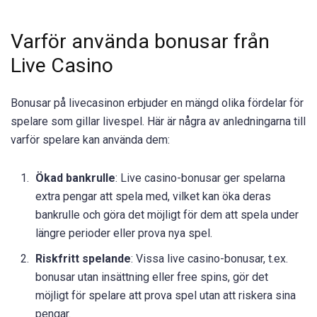
Varför använda bonusar från
Live Casino
Bonusar på livecasinon erbjuder en mängd olika fördelar för
spelare som gillar livespel. Här är några av anledningarna till
varför spelare kan använda dem:
Ökad bankrulle
: Live casino-bonusar ger spelarna
extra pengar att spela med, vilket kan öka deras
bankrulle och göra det möjligt för dem att spela under
längre perioder eller prova nya spel.
Riskfritt spelande
: Vissa live casino-bonusar, t.ex.
bonusar utan insättning eller free spins, gör det
möjligt för spelare att prova spel utan att riskera sina
pengar.