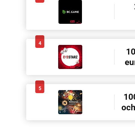
4
10
eu
5
10
och