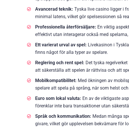
Avancerad teknik:
Tyska live casino ligger i f
minimal latens, vilket gör spelsessionen så rea
Professionella återförsäljare:
En viktig aspekt
effektivt utan interagerar också med spelarna,
Ett varierat urval av spel:
Livekasinon i Tysklan
finns något för alla typer av spelare.
Reglering och rent spel:
Det tyska regelverket 
att säkerställa att spelen är rättvisa och att s
Mobilkompatibilitet:
Med ökningen av mobilspel
spelare att spela på språng, när som helst och
Euro som lokal valuta:
En av de viktigaste asp
förenklar inte bara transaktioner utan säkerstäl
Språk och kommunikation:
Medan många spel g
givare, vilket gör upplevelsen bekvämare för lo