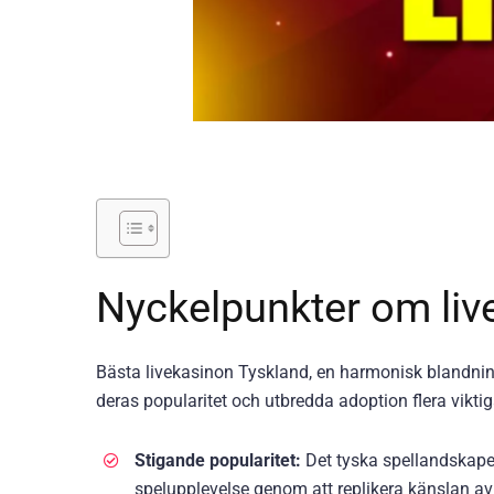
Nyckelpunkter om liv
Bästa livekasinon Tyskland, en harmonisk blandning
deras popularitet och utbredda adoption flera vikti
Stigande popularitet:
Det tyska spellandskapet
spelupplevelse genom att replikera känslan av 