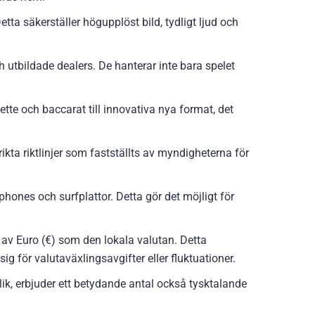
tta säkerställer högupplöst bild, tydligt ljud och
 utbildade dealers. De hanterar inte bara spelet
ette och baccarat till innovativa nya format, det
ikta riktlinjer som fastställts av myndigheterna för
hones och surfplattor. Detta gör det möjligt för
 av Euro (€) som den lokala valutan. Detta
ig för valutaväxlingsavgifter eller fluktuationer.
ik, erbjuder ett betydande antal också tysktalande