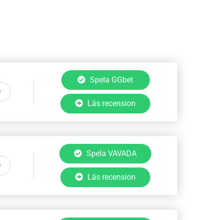
Spela GGbet
0
Läs recension
Spela VAVADA
0
Läs recension