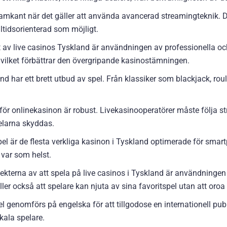
ramkant när det gäller att använda avancerad streamingteknik. De
ltidsorienterad som möjligt.
 av live casinos Tyskland är användningen av professionella och
 vilket förbättrar den övergripande kasinostämningen.
d har ett brett utbud av spel. Från klassiker som blackjack, roul
för onlinekasinon är robust. Livekasinooperatörer måste följa str
pelarna skyddas.
 är de flesta verkliga kasinon i Tyskland optimerade för smartp
 var som helst.
ekterna av att spela på live casinos i Tyskland är användningen
ler också att spelare kan njuta av sina favoritspel utan att oroa s
enomförs på engelska för att tillgodose en internationell publ
kala spelare.