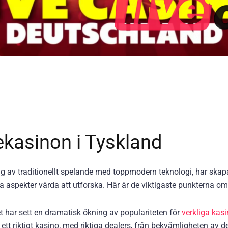
ekasinon i Tyskland
 av traditionellt spelande med toppmodern teknologi, har skapa
ga aspekter värda att utforska. Här är de viktigaste punkterna o
 har sett en dramatisk ökning av populariteten för
verkliga kas
ett riktigt kasino, med riktiga dealers, från bekvämligheten av 