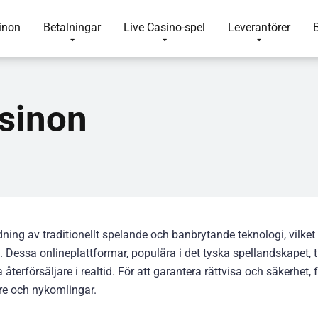
inon
Betalningar
Live Casino-spel
Leverantörer
asinon
ng av traditionellt spelande och banbrytande teknologi, vilket gö
essa onlineplattformar, populära i det tyska spellandskapet, ti
 återförsäljare i realtid. För att garantera rättvisa och säkerhet,
are och nykomlingar.