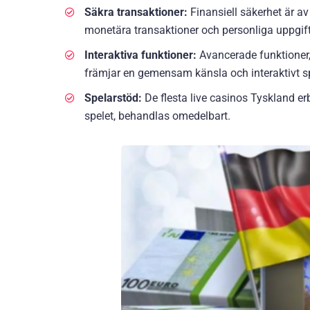
Säkra transaktioner:
Finansiell säkerhet är av 
monetära transaktioner och personliga uppgift
Interaktiva funktioner:
Avancerade funktioner,
främjar en gemensam känsla och interaktivt s
Spelarstöd:
De flesta live casinos Tyskland erbj
spelet, behandlas omedelbart.