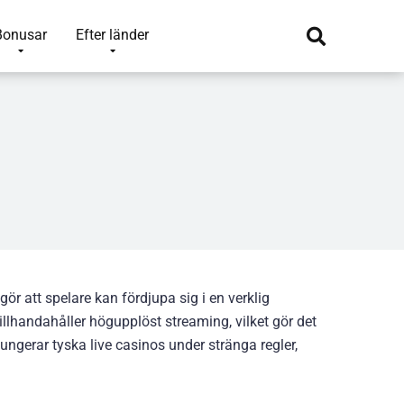
Bonusar
Efter länder
r att spelare kan fördjupa sig i en verklig
llhandahåller högupplöst streaming, vilket gör det
 fungerar tyska live casinos under stränga regler,