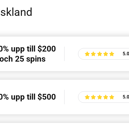
yskland
0% upp till $200
5.
och 25 spins
0% upp till $500
5.