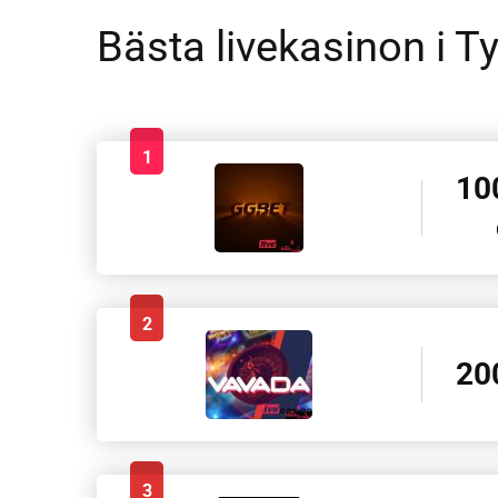
Bästa livekasinon i T
1
10
2
20
3