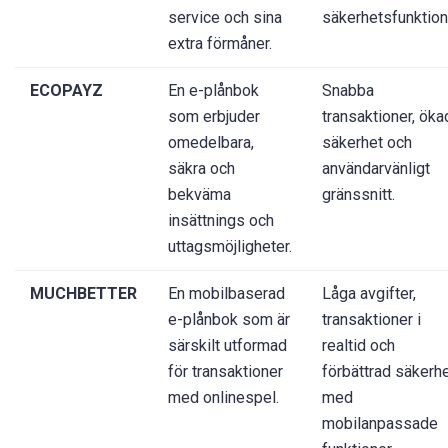
service och sina
säkerhetsfunktion
extra förmåner.
ECOPAYZ
En e-plånbok
Snabba
som erbjuder
transaktioner, öka
omedelbara,
säkerhet och
säkra och
användarvänligt
bekväma
gränssnitt.
insättnings och
uttagsmöjligheter.
MUCHBETTER
En mobilbaserad
Låga avgifter,
e-plånbok som är
transaktioner i
särskilt utformad
realtid och
för transaktioner
förbättrad säkerh
med onlinespel.
med
mobilanpassade