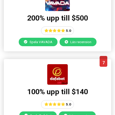
200% upp till $500
5.0
Spela VAVADA
Läs recension
7
100% upp till $140
5.0