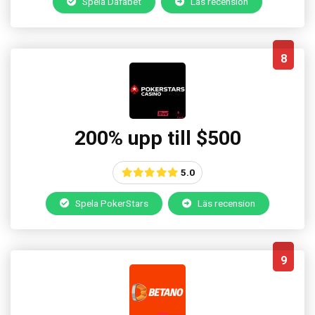
Spela Dafabet
Läs recension
8
200% upp till $500
5.0
Spela PokerStars
Läs recension
9