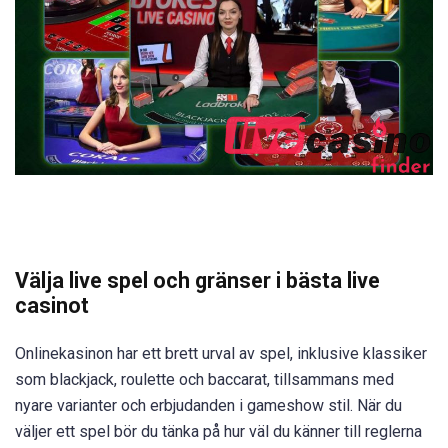
Välja live spel och gränser i bästa live
casinot
Onlinekasinon har ett brett urval av spel, inklusive klassiker
som blackjack, roulette och baccarat, tillsammans med
nyare varianter och erbjudanden i gameshow stil. När du
väljer ett spel bör du tänka på hur väl du känner till reglerna