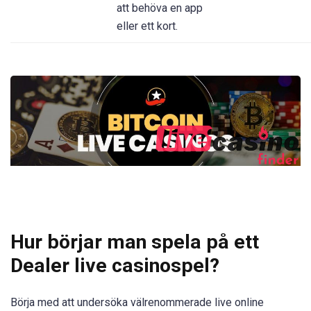
att behöva en app
eller ett kort.
Hur börjar man spela på ett
Dealer live casinospel?
Börja med att undersöka välrenommerade live online