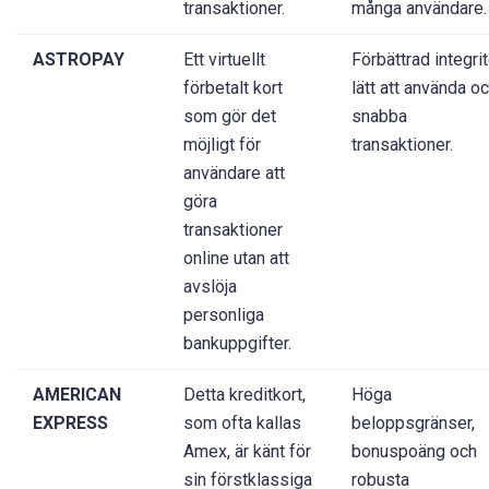
transaktioner.
många användare.
ASTROPAY
Ett virtuellt
Förbättrad integrit
förbetalt kort
lätt att använda o
som gör det
snabba
möjligt för
transaktioner.
användare att
göra
transaktioner
online utan att
avslöja
personliga
bankuppgifter.
AMERICAN
Detta kreditkort,
Höga
EXPRESS
som ofta kallas
beloppsgränser,
Amex, är känt för
bonuspoäng och
sin förstklassiga
robusta