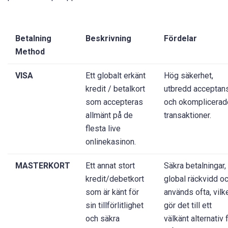
Betalning
Beskrivning
Fördelar
Method
VISA
Ett globalt erkänt
Hög säkerhet,
kredit / betalkort
utbredd acceptan
som accepteras
och okomplicerad
allmänt på de
transaktioner.
flesta live
onlinekasinon.
MASTERKORT
Ett annat stort
Säkra betalningar,
kredit/debetkort
global räckvidd o
som är känt för
används ofta, vilk
sin tillförlitlighet
gör det till ett
och säkra
välkänt alternativ 