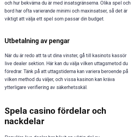
och hur bekväma du är med insatsgränserna. Olika spel och
bord har ofta varierande minimi och maxinsatser, så det är
viktigt att välja ett spel som passar din budget.
Utbetalning av pengar
När du är redo att ta ut dina vinster, gå till kasinots kassör
live dealer sektion. Här kan du välja vilken uttagsmetod du
föredrar. Tänk på att uttagstiderna kan variera beroende på
vilken method du väljer, och vissa kasinon kan kräva
ytterligare verifiering av säkerhetsskäl.
Spela casino fördelar och
nackdelar