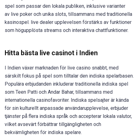
spel som passar den lokala publiken, inklusive varianter
av live poker och unika slots, tillsammans med traditionella
kasinospel. live dealer upplevelsen förstärks av funktioner
som högupplösta streams och interaktiva chattfunktioner.
Hitta bästa live casinot i Indien
I Indien växer marknaden för live casino snabbt, med
särskilt fokus på spel som tilltalar den indiska spelarbasen.
Populära erbjudanden inkluderar traditionella indiska spel
som Teen Patti och Andar Bahar, tillsammans med
internationella casinofavoriter. Indiska spelsajter är kända
för sin kulturellt anpassade användarupplevelse, erbjuder
tjänster på flera indiska språk och accepterar lokala valutor,
vilket avsevärt förbättrar tillgängligheten och
bekvämligheten för indiska spelare.