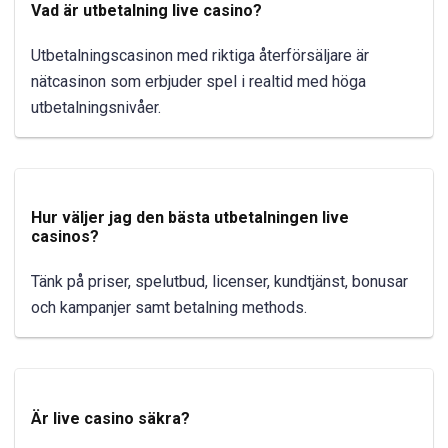
Vad är utbetalning live casino?
Utbetalningscasinon med riktiga återförsäljare är
nätcasinon som erbjuder spel i realtid med höga
utbetalningsnivåer.
Hur väljer jag den bästa utbetalningen live
casinos?
Tänk på priser, spelutbud, licenser, kundtjänst, bonusar
och kampanjer samt betalning methods.
Är live casino säkra?