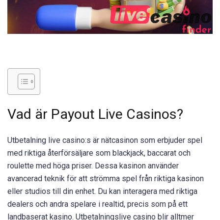
Vad är Payout Live Casinos?
Utbetalning live casino:s är nätcasinon som erbjuder spel
med riktiga återförsäljare som blackjack, baccarat och
roulette med höga priser. Dessa kasinon använder
avancerad teknik för att strömma spel från riktiga kasinon
eller studios till din enhet. Du kan interagera med riktiga
dealers och andra spelare i realtid, precis som på ett
landbaserat kasino. Utbetalningslive casino blir alltmer