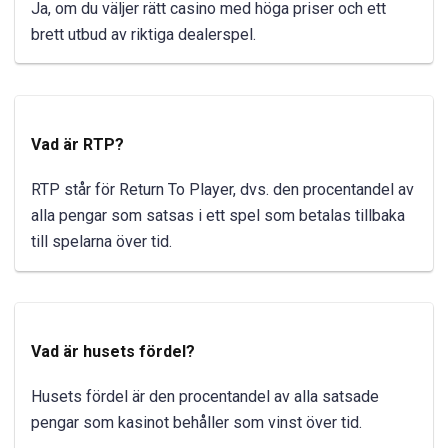
Ja, om du väljer rätt casino med höga priser och ett
brett utbud av riktiga dealerspel.
Vad är RTP?
RTP står för Return To Player, dvs. den procentandel av
alla pengar som satsas i ett spel som betalas tillbaka
till spelarna över tid.
Vad är husets fördel?
Husets fördel är den procentandel av alla satsade
pengar som kasinot behåller som vinst över tid.