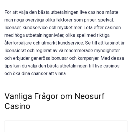
För att välja den bästa utbetalningen live casinos måste
man noga överväga olika faktorer som priser, spelval,
licenser, kundservice och mycket mer. Leta efter casinon
med höga utbetalningsnivåer, olika spel med riktiga
återförsäljare och utmärkt kundservice. Se till att kasinot är
licensierat och reglerat av välrenommerade myndigheter
och erbjuder generösa bonusar och kampanjer. Med dessa
tips kan du välja den bästa utbetalningen till live casinos
och öka dina chanser att vinna.
Vanliga Frågor om Neosurf
Casino