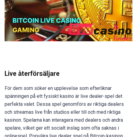
Live återförsäljare
För dem som söker en upplevelse som efterliknar
spänningen på ett fysiskt kasino är live dealer-spel det
perfekta valet. Dessa spel genomförs av riktiga dealers
och streamas live från studios eller till och med riktiga
kasinon. Spelarna kan interagera med dealers och andra
spelare, vilket ger ett socialt inslag som ofta saknas i
onlinespel. Populära live dealer spel på Bitcoin-kasinon