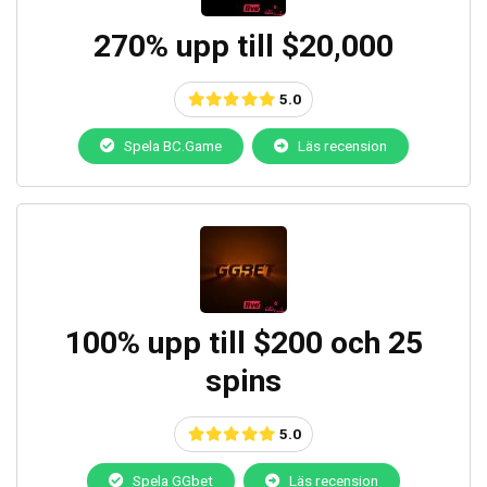
270% upp till $20,000
5.0
Spela BC.Game
Läs recension
100% upp till $200 och 25
spins
5.0
Spela GGbet
Läs recension