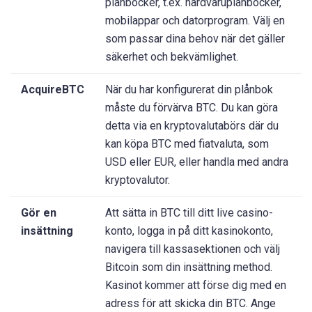
plånböcker, t.ex. hårdvaruplånböcker,
mobilappar och datorprogram. Välj en
som passar dina behov när det gäller
säkerhet och bekvämlighet.
AcquireBTC
När du har konfigurerat din plånbok
måste du förvärva
BTC
. Du kan göra
detta via en kryptovalutabörs där du
kan köpa
BTC
med fiatvaluta, som
USD eller EUR, eller handla med andra
kryptovalutor.
Gör en
Att sätta in
BTC
till ditt live casino-
insättning
konto, logga in på ditt kasinokonto,
navigera till kassasektionen och välj
Bitcoin som din insättning method.
Kasinot kommer att förse dig med en
adress för att skicka din
BTC
. Ange