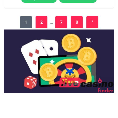
1
2
...
7
8
"