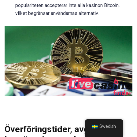
populariteten accepterar inte alla kasinon Bitcoin,
vilket begränsar användarnas alternativ.
Swedish
Överföringstider, avgifter,