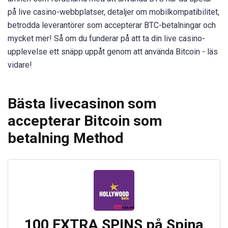
på live casino-webbplatser, detaljer om mobilkompatibilitet,
betrodda leverantörer som accepterar BTC-betalningar och
mycket mer! Så om du funderar på att ta din live casino-
upplevelse ett snäpp uppåt genom att använda Bitcoin - läs
vidare!
Bästa livecasinon som
accepterar Bitcoin som
betalning Method
100 EXTRA SPINS på Spina