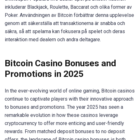
inkluderar Blackjack, Roulette, Baccarat och olika former av
Poker. Användningen av Bitcoin förbättrar denna upplevelse
genom att säkerställa att transaktionerna är snabba och
säkra, så att spelarna kan fokusera på spelet och deras
interaktion med dealern och andra deltagare.
Bitcoin Casino Bonuses and
Promotions in 2025
In the ever-evolving world of online gaming, Bitcoin casinos
continue to captivate players with their innovative approach
to bonuses and promotions. The year 2025 has seen a
remarkable evolution in how these casinos leverage
cryptocurrency to offer more enticing and user-friendly
rewards. From matched deposit bonuses to no deposit
offers, the landscape of Bitcoin casino bonuses is both