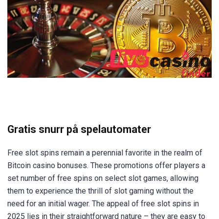
Gratis snurr på spelautomater
Free slot spins remain a perennial favorite in the realm of
Bitcoin casino bonuses. These promotions offer players a
set number of free spins on select slot games, allowing
them to experience the thrill of slot gaming without the
need for an initial wager. The appeal of free slot spins in
2025 lies in their straightforward nature – they are easy to