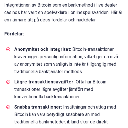
Integrationen av Bitcoin som en bankmethod i live dealer
casinos har varit en spelväxlare i onlinespelsvärlden. Här är
en närmare titt på dess fördelar och nackdelar:
Fördelar:
Anonymitet och integritet:
Bitcoin-transaktioner
kräver ingen personlig information, vilket ger en nivå
av anonymitet som vanligtvis inte är tillgänglig med
traditionella banktjänster methods.
Lägre transaktionsavgifter:
Ofta har Bitcoin-
transaktioner lägre avgifter jämfört med
konventionella banktransaktioner.
Snabba transaktioner:
Insättningar och uttag med
Bitcoin kan vara betydligt snabbare än med
traditionella bankmetoder, ibland sker de direkt.