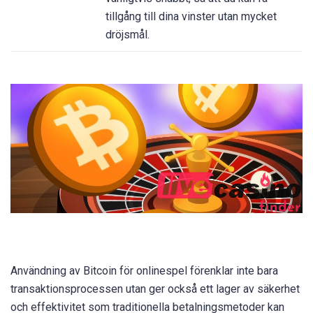
tillgång till dina vinster utan mycket
dröjsmål.
Användning av
Bitcoin
för onlinespel förenklar inte bara
transaktionsprocessen utan ger också ett lager av säkerhet
och effektivitet som traditionella betalningsmetoder kan