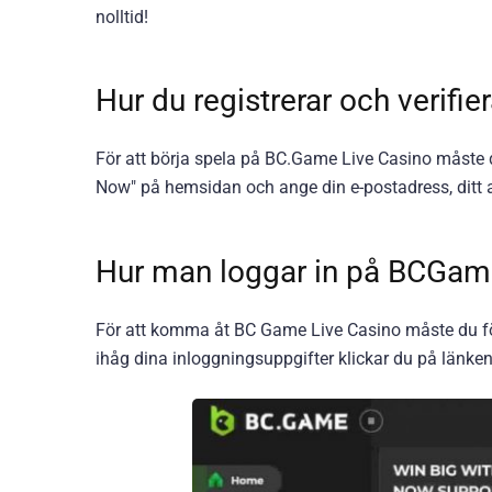
nolltid!
Hur du registrerar och verifier
För att börja spela på BC.Game Live Casino måste du
Now" på hemsidan och ange din e-postadress, ditt an
Hur man loggar in på BCGam
För att komma åt BC Game Live Casino måste du fö
ihåg dina inloggningsuppgifter klickar du på länken 