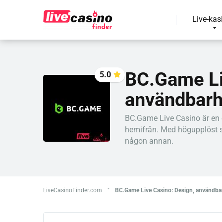
Live-kas
BC.Game Li
5.0
användbarh
BC.Game Live Casino är en o
hemifrån. Med högupplöst st
någon annan.
LiveCasinoFinder.com
"
BC.Game Live Casino: Design, användba