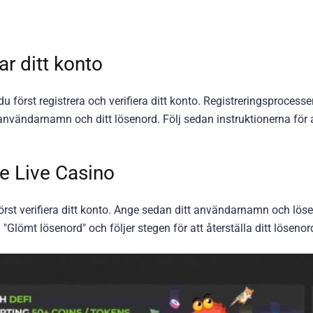
ar ditt konto
 först registrera och verifiera ditt konto. Registreringsprocess
vändarnamn och ditt lösenord. Följ sedan instruktionerna för att
e Live Casino
rst verifiera ditt konto. Ange sedan ditt användarnamn och lö
"Glömt lösenord" och följer stegen för att återställa ditt lösenor