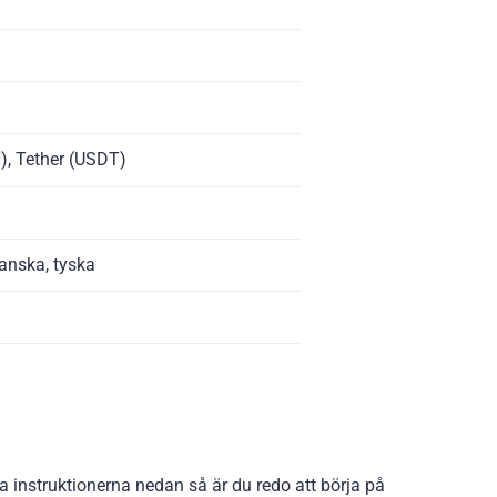
H), Tether (USDT)
panska, tyska
a instruktionerna nedan så är du redo att börja på