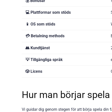
💰 Bonusar
💻 Plattformar som stöds
📱 OS som stöds
💳 Betalning methods
👥 Kundtjänst
💡 Tillgängliga språk
🎲 Licens
Hur man börjar spela
Vi guidar dig genom stegen för att börja spela din 