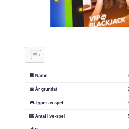
🏢 Namn
📅 År grundat
🎮 Typer av spel
🎰 Antal live-spel