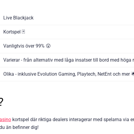
Live Blackjack
Kortspel 🃏
Vanligtvis över 99% 😲
Varierar - från alternativ med låga insatser till bord med höga r
Olika - inklusive Evolution Gaming, Playtech, NetEnt och mer 
?
casino
kortspel där riktiga dealers interagerar med spelarna via e
 du än befinner dig!