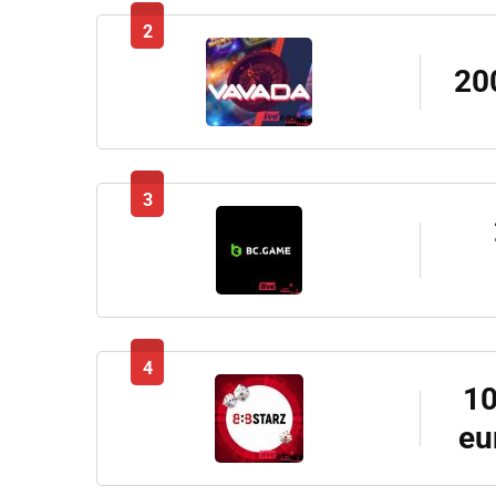
2
20
3
4
10
eu