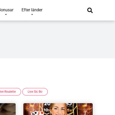
Bonusar
Efter länder
ive Roulette
Live Sic Bo