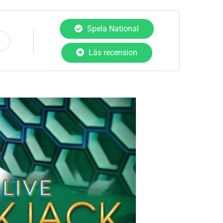
Spela National
0
Läs recension