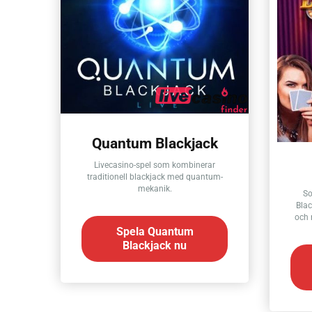
Quantum Blackjack
Livecasino-spel som kombinerar
traditionell blackjack med quantum-
mekanik.
So
Blac
och 
Spela Quantum
Blackjack nu