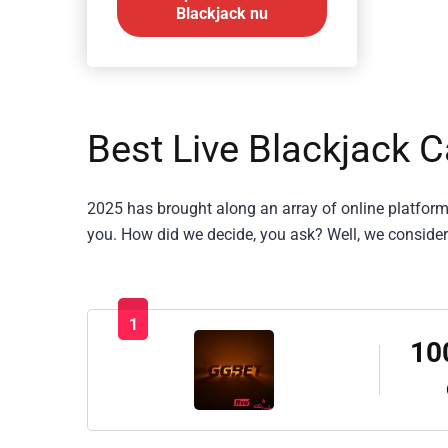
Blackjack nu
Best Live Blackjack C
2025 has brought along an array of online platforms
you. How did we decide, you ask? Well, we considere
1
10