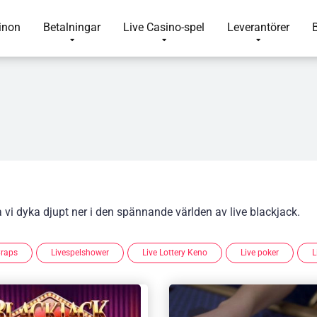
inon
Betalningar
Live Casino-spel
Leverantörer
ska vi dyka djupt ner i den spännande världen av live blackjack.
Craps
Livespelshower
Live Lottery Keno
Live poker
L