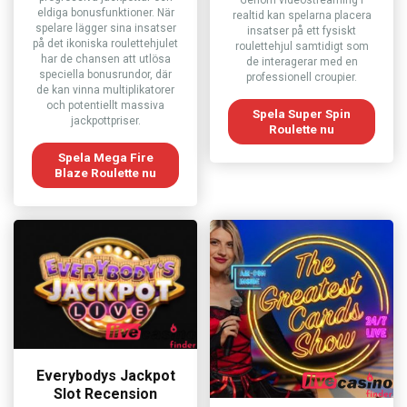
eldiga bonusfunktioner. När
realtid kan spelarna placera
spelare lägger sina insatser
insatser på ett fysiskt
på det ikoniska roulettehjulet
roulettehjul samtidigt som
har de chansen att utlösa
de interagerar med en
speciella bonusrundor, där
professionell croupier.
de kan vinna multiplikatorer
och potentiellt massiva
Spela Super Spin
jackpottpriser.
Roulette nu
Spela Mega Fire
Blaze Roulette nu
Everybodys Jackpot
Slot Recension