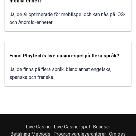
mobila enhet?
Ja, de är optimerade för mobilspel och kan nås på iOS-
och Android-enheter.
Finns Playtech's live casino-spel på flera språk?
Ja, de finns på flera språk, bland annat engelska,
spanska och franska.
Live Casino
Live Casino-spel
Bonusar
Betalning Methods
Programvaruleverantörer
Om oss