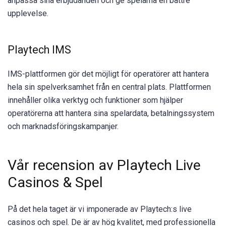
anpassa sina erbjudanden och ge spelarna en bättre
upplevelse.
Playtech IMS
IMS-plattformen gör det möjligt för operatörer att hantera
hela sin spelverksamhet från en central plats. Plattformen
innehåller olika verktyg och funktioner som hjälper
operatörerna att hantera sina spelardata, betalningssystem
och marknadsföringskampanjer.
Vår recension av Playtech Live
Casinos & Spel
På det hela taget är vi imponerade av Playtech:s live
casinos och spel. De är av hög kvalitet, med professionella