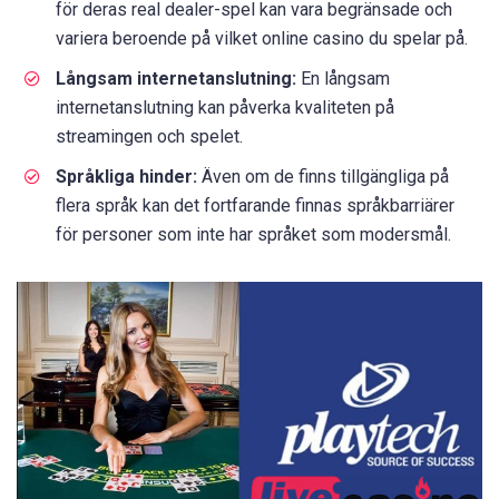
för deras real dealer-spel kan vara begränsade och
variera beroende på vilket online casino du spelar på.
Långsam internetanslutning
:
En långsam
internetanslutning kan påverka kvaliteten på
streamingen och spelet.
Språkliga hinder
:
Även om de finns tillgängliga på
flera språk kan det fortfarande finnas språkbarriärer
för personer som inte har språket som modersmål.