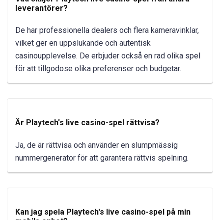
leverantörer?
De har professionella dealers och flera kameravinklar,
vilket ger en uppslukande och autentisk
casinoupplevelse. De erbjuder också en rad olika spel
för att tillgodose olika preferenser och budgetar.
Är Playtech's live casino-spel rättvisa?
Ja, de är rättvisa och använder en slumpmässig
nummergenerator för att garantera rättvis spelning.
Kan jag spela Playtech's live casino-spel på min