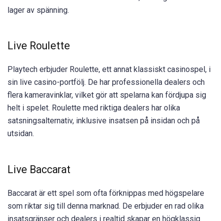
lager av spänning.
Live Roulette
Playtech erbjuder Roulette, ett annat klassiskt casinospel, i
sin live casino-portfölj. De har professionella dealers och
flera kameravinklar, vilket gör att spelarna kan fördjupa sig
helt i spelet. Roulette med riktiga dealers har olika
satsningsalternativ, inklusive insatsen på insidan och på
utsidan.
Live Baccarat
Baccarat är ett spel som ofta förknippas med högspelare
som riktar sig till denna marknad. De erbjuder en rad olika
insatsgränser och dealers i realtid skapar en högklassig