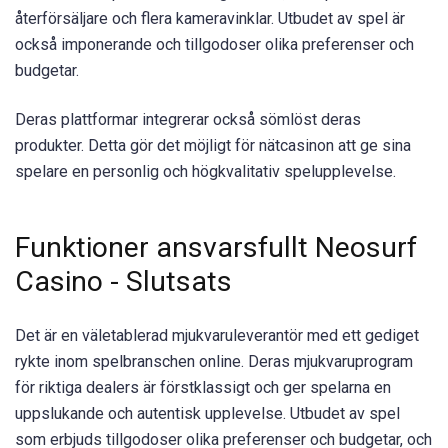
återförsäljare och flera kameravinklar. Utbudet av spel är
också imponerande och tillgodoser olika preferenser och
budgetar.
Deras plattformar integrerar också sömlöst deras
produkter. Detta gör det möjligt för nätcasinon att ge sina
spelare en personlig och högkvalitativ spelupplevelse.
Funktioner ansvarsfullt Neosurf
Casino - Slutsats
Det är en väletablerad mjukvaruleverantör med ett gediget
rykte inom spelbranschen online. Deras mjukvaruprogram
för riktiga dealers är förstklassigt och ger spelarna en
uppslukande och autentisk upplevelse. Utbudet av spel
som erbjuds tillgodoser olika preferenser och budgetar, och