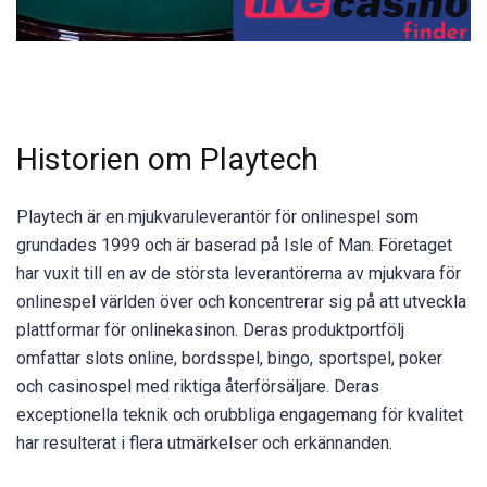
Historien om Playtech
Playtech är en mjukvaruleverantör för onlinespel som
grundades 1999 och är baserad på Isle of Man. Företaget
har vuxit till en av de största leverantörerna av mjukvara för
onlinespel världen över och koncentrerar sig på att utveckla
plattformar för onlinekasinon. Deras produktportfölj
omfattar slots online, bordsspel, bingo, sportspel, poker
och casinospel med riktiga återförsäljare. Deras
exceptionella teknik och orubbliga engagemang för kvalitet
har resulterat i flera utmärkelser och erkännanden.