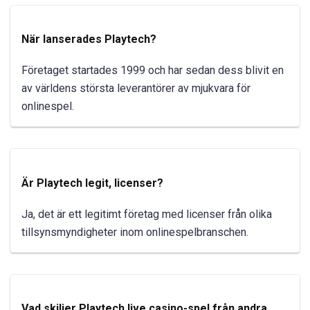
När lanserades Playtech?
Företaget startades 1999 och har sedan dess blivit en
av världens största leverantörer av mjukvara för
onlinespel.
Är Playtech legit, licenser?
Ja, det är ett legitimt företag med licenser från olika
tillsynsmyndigheter inom onlinespelbranschen.
Vad skiljer Playtech live casino-spel från andra