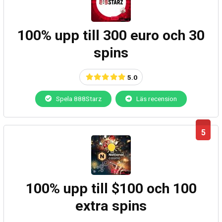
100% upp till 300 euro och 30
spins
5.0
Spela 888Starz
Läs recension
5
100% upp till $100 och 100
extra spins