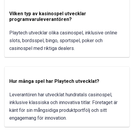
Vilken typ av kasinospel utvecklar
programvaruleverantören?
Playtech utvecklar olika casinospel, inklusive online
slots, bordsspel, bingo, sportspel, poker och
casinospel med riktiga dealers.
Hur många spel har Playtech utvecklat?
Leverantören har utvecklat hundratals casinospel,
inklusive klassiska och innovativa titlar. Företaget är
känt för sin mångsidiga produktportfölj och sitt
engagemang för innovation.