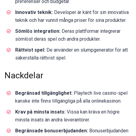
preferenser och budgetar.
Innovativ teknik
:
Developer är känt för sin innovativa
teknik och har vunnit många priser för sina produkter.
Sömlös integration
:
Deras plattformar integrerar
sömlöst deras spel och andra produkter.
Rättvist spel
:
De använder en slumpgenerator för att
säkerställa rättvist spel.
Nackdelar
Begränsad tillgänglighet
:
Playtech live casino-spel
kanske inte finns tillgängliga på alla onlinekasinon.
Krav på minsta insats
:
Vissa kan kräva en högre
minsta insats än andra leverantörer.
Begränsade bonuserbjudanden
:
Bonuserbjudanden