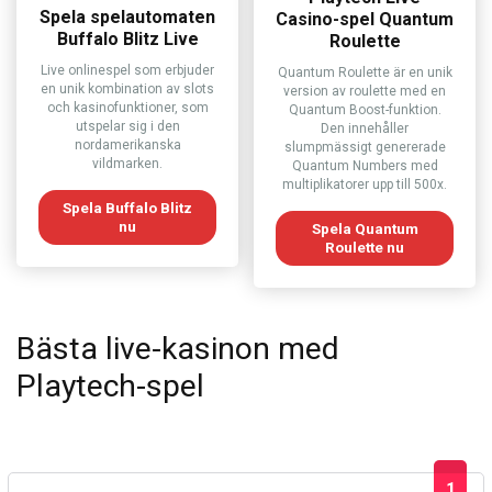
Spela spelautomaten
Casino-spel Quantum
Buffalo Blitz Live
Roulette
Live onlinespel som erbjuder
Quantum Roulette är en unik
en unik kombination av slots
version av roulette med en
och kasinofunktioner, som
Quantum Boost-funktion.
utspelar sig i den
Den innehåller
nordamerikanska
slumpmässigt genererade
vildmarken.
Quantum Numbers med
multiplikatorer upp till 500x.
Spela Buffalo Blitz
nu
Spela Quantum
Roulette nu
Bästa live-kasinon med
Playtech-spel
1