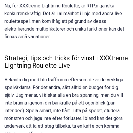
Nu, för XXXtreme Lightning Roulette, är RTP:n ganska
konkurrenskraftig. Det är i allmänhet i linje med andra live
roulettespel, men kom ihåg att på grund av dessa
elektrifierande multiplikatorer och unika funktioner kan det
finnas små variationer.
Strategi, tips och tricks för vinst i XXXtreme
Lightning Roulette Live
Bekanta dig med blixtsiffrorna eftersom de är de verkliga
spelväxlarna. För det andra, sätt alltid en budget för dig
själv. Jag menar, vi älskar alla en bra spänning, men du vill
inte bränna igenom din bankrulle på ett ögonblick (pun
intended). Spela smart, inte hårt. Titta på spelet, studera
mönstren och jaga inte efter förluster. Ibland kan det göra
underverk att ta ett steg tillbaka, ta en kaffe och komma