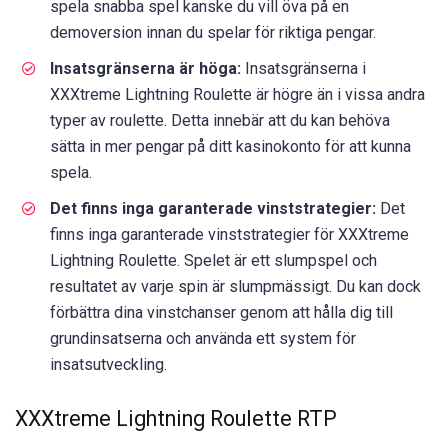
spela snabba spel kanske du vill öva på en
demoversion innan du spelar för riktiga pengar.
Insatsgränserna är höga:
Insatsgränserna i
XXXtreme Lightning Roulette är högre än i vissa andra
typer av roulette. Detta innebär att du kan behöva
sätta in mer pengar på ditt kasinokonto för att kunna
spela.
Det finns inga garanterade vinststrategier:
Det
finns inga garanterade vinststrategier för XXXtreme
Lightning Roulette. Spelet är ett slumpspel och
resultatet av varje spin är slumpmässigt. Du kan dock
förbättra dina vinstchanser genom att hålla dig till
grundinsatserna och använda ett system för
insatsutveckling.
XXXtreme Lightning Roulette RTP