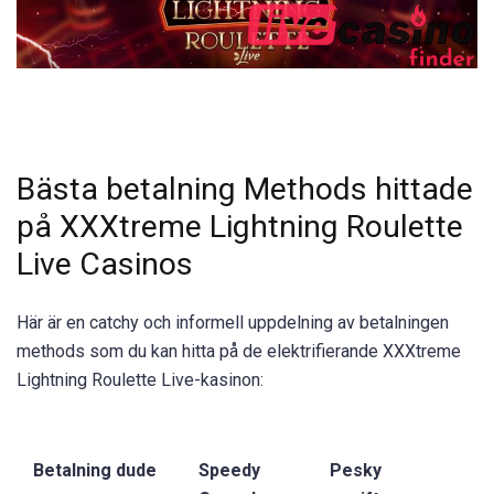
Bästa betalning Methods hittade
på XXXtreme Lightning Roulette
Live Casinos
Här är en catchy och informell uppdelning av betalningen
methods som du kan hitta på de elektrifierande XXXtreme
Lightning Roulette Live-kasinon:
Betalning dude
Speedy
Pesky