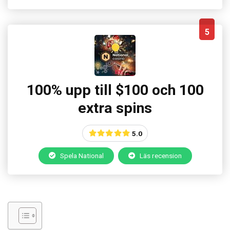
5
100% upp till $100 och 100
extra spins
5.0
Spela National
Läs recension