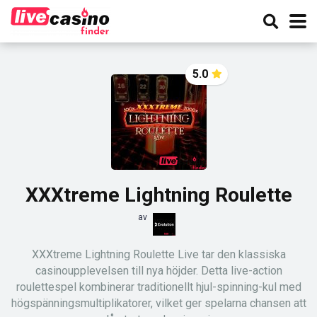
5.0
XXXtreme Lightning Roulette
av
XXXtreme Lightning Roulette Live tar den klassiska
casinoupplevelsen till nya höjder. Detta live-action
roulettespel kombinerar traditionellt hjul-spinning-kul med
högspänningsmultiplikatorer, vilket ger spelarna chansen att