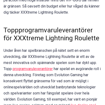
på action med höga insatser finns det VIP-bord där himlen
är gränsen. Så oavsett din budget eller hur vågad du känner
dig täcker XXXtreme Lightning Roulette.
Toppprogramvaruleverantörer
för XXXtreme Lightning Roulette
Under åren har spelbranschen på nätet sett en enorm
utveckling, där XXXtreme Lightning Roulette är ett av de
mest innovativa och spännande spelen som har dykt upp.
Topp
programvaruleverantörer
har spelat en avgörande roll i
denna utveckling. Företag som Evolution Gaming har
konsekvent flyttat gränserna för vad som är möjligt i
onlinespelvärlden och utvecklat banbrytande teknologier
och spelvarianter som har fängslat spelare över hela
världen. Evolution Gaming, till exempel, har varit en pionjär