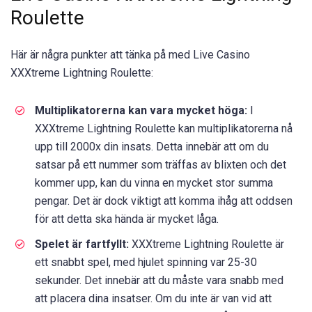
Roulette
Här är några punkter att tänka på med Live Casino
XXXtreme Lightning Roulette:
Multiplikatorerna kan vara mycket höga:
I
XXXtreme Lightning Roulette kan multiplikatorerna nå
upp till 2000x din insats. Detta innebär att om du
satsar på ett nummer som träffas av blixten och det
kommer upp, kan du vinna en mycket stor summa
pengar. Det är dock viktigt att komma ihåg att oddsen
för att detta ska hända är mycket låga.
Spelet är fartfyllt:
XXXtreme Lightning Roulette är
ett snabbt spel, med hjulet spinning var 25-30
sekunder. Det innebär att du måste vara snabb med
att placera dina insatser. Om du inte är van vid att