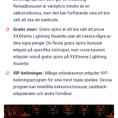
Reloadbonusen är vanligtvis mindre än en
välkomstbonus, men den kan fortfarande vara ett bra
sätt att öka din bankrulle.
Gratis snurr:
Gratis spins är ett bra sätt att prova
XXXtreme Lightning Roulette utan att riskera några av
dina egna pengar. De flesta gratis spins-bonusar
erbjuds på specifika slotsspel, men vissa kasinon
erbjuder också gratis spins på XXXtreme Lightning
Roulette.
VIP-belöningar:
Många onlinekasinon erbjuder VIP-
belöningsprogram för sina mest lojala spelare. Dessa
program kan innehålla exklusiva bonusar, cashback-
erbjudanden och andra förmåner.