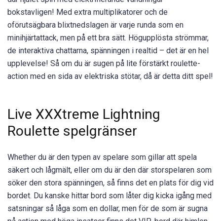
bokstavligen! Med extra multiplikatorer och de
oförutsägbara blixtnedslagen är varje runda som en
minihjärtattack, men på ett bra sätt. Högupplösta strömmar,
de interaktiva chattarna, spänningen i realtid – det är en hel
upplevelse! Så om du är sugen på lite förstärkt roulette-
action med en sida av elektriska stötar, då är detta ditt spel!
Live XXXtreme Lightning
Roulette spelgränser
Whether du är den typen av spelare som gillar att spela
säkert och lågmält, eller om du är den där storspelaren som
söker den stora spänningen, så finns det en plats för dig vid
bordet. Du kanske hittar bord som låter dig kicka igång med
satsningar så låga som en dollar, men för de som är sugna