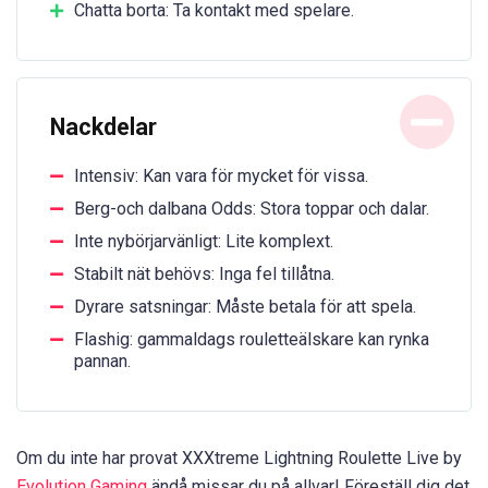
Chatta borta: Ta kontakt med spelare.
Nackdelar
Intensiv: Kan vara för mycket för vissa.
Berg-och dalbana Odds: Stora toppar och dalar.
Inte nybörjarvänligt: Lite komplext.
Stabilt nät behövs: Inga fel tillåtna.
Dyrare satsningar: Måste betala för att spela.
Flashig: gammaldags rouletteälskare kan rynka
pannan.
Om du inte har provat XXXtreme Lightning Roulette Live by
Evolution Gaming
ändå missar du på allvar! Föreställ dig det