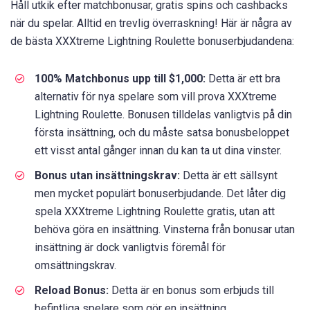
Håll utkik efter matchbonusar, gratis spins och cashbacks
när du spelar. Alltid en trevlig överraskning! Här är några av
de bästa XXXtreme Lightning Roulette bonuserbjudandena:
100% Matchbonus upp till $1,000:
Detta är ett bra
alternativ för nya spelare som vill prova XXXtreme
Lightning Roulette. Bonusen tilldelas vanligtvis på din
första insättning, och du måste satsa bonusbeloppet
ett visst antal gånger innan du kan ta ut dina vinster.
Bonus utan insättningskrav:
Detta är ett sällsynt
men mycket populärt bonuserbjudande. Det låter dig
spela XXXtreme Lightning Roulette gratis, utan att
behöva göra en insättning. Vinsterna från bonusar utan
insättning är dock vanligtvis föremål för
omsättningskrav.
Reload Bonus:
Detta är en bonus som erbjuds till
befintliga spelare som gör en insättning.