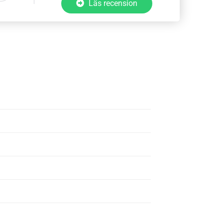
Läs recension