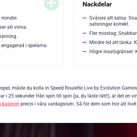
Nackdelar
r mindre.
Svårare att satsa: Sna
satsningar korrekt.
ser att vinna.
Fler misstag: Snabbare
pänning.
Mindre tid att tänka: K
 engagerad i spelarna.
Högre insatsgränser: 
 onlinespel, måste du kolla in Speed Roulette Live by Evolution Ga
 i 25 sekunder från spin till spin (ja, du läste rätt!), är det en
a kasinon
precis i våra vardagsrum. Så för dem som tror att livet ä