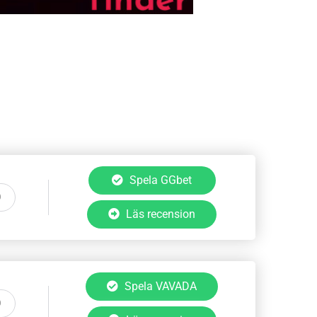
Spela GGbet
0
Läs recension
Spela VAVADA
0