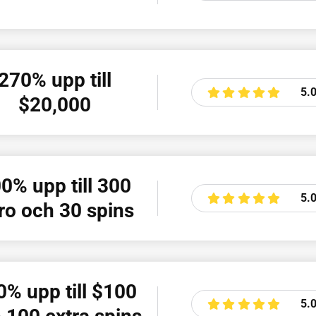
270% upp till
5.
$20,000
0% upp till 300
5.
ro och 30 spins
0% upp till $100
5.