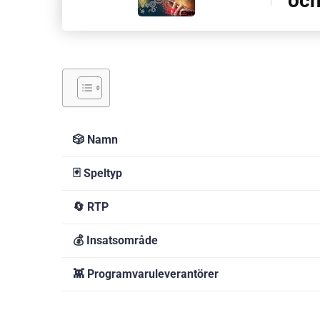
och
🎲 Namn
🃏 Speltyp
🔄 RTP
💰 Insatsområde
👾 Programvaruleverantörer