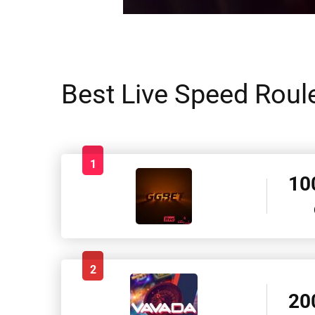
Best Live Speed Roul
1
10
2
20