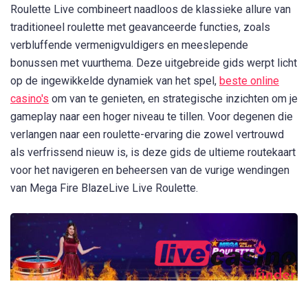
Roulette Live combineert naadloos de klassieke allure van
traditioneel roulette met geavanceerde functies, zoals
verbluffende vermenigvuldigers en meeslepende
bonussen met vuurthema. Deze uitgebreide gids werpt licht
op de ingewikkelde dynamiek van het spel,
beste online
casino's
om van te genieten, en strategische inzichten om je
gameplay naar een hoger niveau te tillen. Voor degenen die
verlangen naar een roulette-ervaring die zowel vertrouwd
als verfrissend nieuw is, is deze gids de ultieme routekaart
voor het navigeren en beheersen van de vurige wendingen
van Mega Fire BlazeLive Live Roulette.