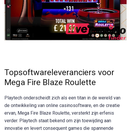
Topsoftwareleveranciers voor
Mega Fire Blaze Roulette
Playtech onderscheidt zich als een titan in de wereld van
de ontwikkeling van online casinosoftware, en de creatie
ervan, Mega Fire Blaze Roulette, versterkt zijn erfenis
verder. Playtech staat bekend om zijn toewijding aan
innovatie en levert consequent games die spannende