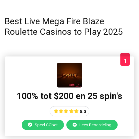
Best Live Mega Fire Blaze
Roulette Casinos to Play 2025
1
100% tot $200 en 25 spin's
5.0
Speel GGbet
Lees Beoordeling