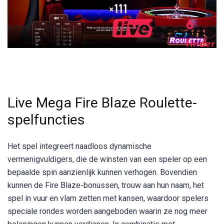
Live Mega Fire Blaze Roulette-
spelfuncties
Het spel integreert naadloos dynamische
vermenigvuldigers, die de winsten van een speler op een
bepaalde spin aanzienlijk kunnen verhogen. Bovendien
kunnen de Fire Blaze-bonussen, trouw aan hun naam, het
spel in vuur en vlam zetten met kansen, waardoor spelers
speciale rondes worden aangeboden waarin ze nog meer