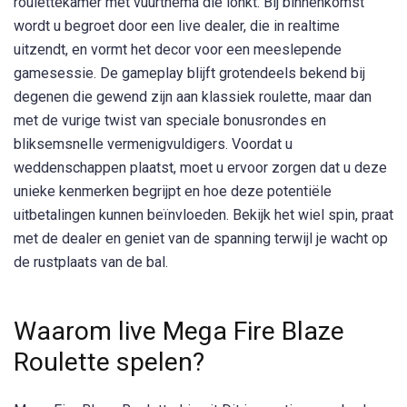
roulettekamer met vuurthema die lonkt. Bij binnenkomst
wordt u begroet door een live dealer, die in realtime
uitzendt, en vormt het decor voor een meeslepende
gamesessie. De gameplay blijft grotendeels bekend bij
degenen die gewend zijn aan klassiek roulette, maar dan
met de vurige twist van speciale bonusrondes en
bliksemsnelle vermenigvuldigers. Voordat u
weddenschappen plaatst, moet u ervoor zorgen dat u deze
unieke kenmerken begrijpt en hoe deze potentiële
uitbetalingen kunnen beïnvloeden. Bekijk het wiel spin, praat
met de dealer en geniet van de spanning terwijl je wacht op
de rustplaats van de bal.
Waarom live Mega Fire Blaze
Roulette spelen?