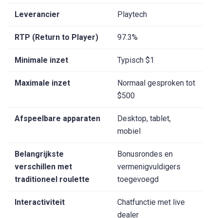
Leverancier
Playtech
RTP (Return to Player)
97.3%
Minimale inzet
Typisch $1
Maximale inzet
Normaal gesproken tot
$500
Afspeelbare apparaten
Desktop, tablet,
mobiel
Belangrijkste
Bonusrondes en
verschillen met
vermenigvuldigers
traditioneel roulette
toegevoegd
Interactiviteit
Chatfunctie met live
dealer