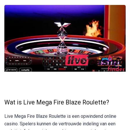
Wat is Live Mega Fire Blaze Roulette?
Live Mega Fire Blaze Roulette is een opwindend online
casino. Spelers kunnen de vertrouwde indeling van een