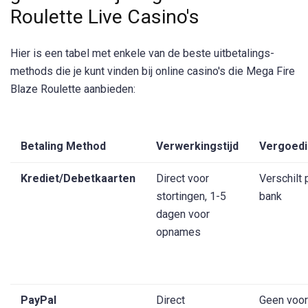
Roulette Live Casino's
Hier is een tabel met enkele van de beste uitbetalings-
methods die je kunt vinden bij online casino's die Mega Fire
Blaze Roulette aanbieden:
Betaling Method
Verwerkingstijd
Vergoed
Krediet/Debetkaarten
Direct voor
Verschilt 
stortingen, 1-5
bank
dagen voor
opnames
PayPal
Direct
Geen voor