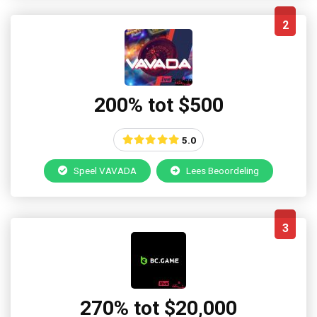
2
200% tot $500
5.0
Speel VAVADA
Lees Beoordeling
3
270% tot $20,000