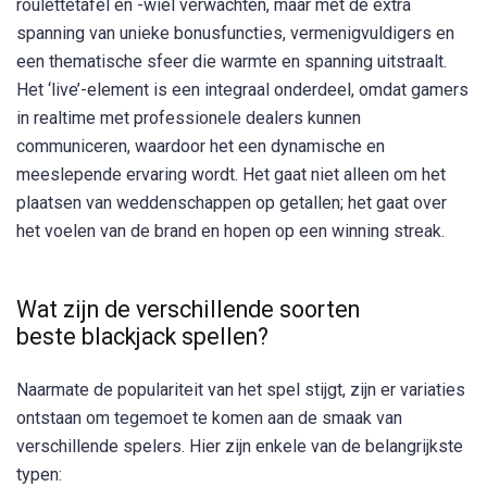
roulettetafel en -wiel verwachten, maar met de extra
spanning van unieke bonusfuncties, vermenigvuldigers en
een thematische sfeer die warmte en spanning uitstraalt.
Het ‘live’-element is een integraal onderdeel, omdat gamers
in realtime met professionele dealers kunnen
communiceren, waardoor het een dynamische en
meeslepende ervaring wordt. Het gaat niet alleen om het
plaatsen van weddenschappen op getallen; het gaat over
het voelen van de brand en hopen op een winning streak.
Wat zijn de verschillende soorten
beste blackjack spellen?
Naarmate de populariteit van het spel stijgt, zijn er variaties
ontstaan om tegemoet te komen aan de smaak van
verschillende spelers. Hier zijn enkele van de belangrijkste
typen: