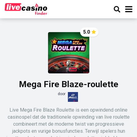
5.0
Mega Fire Blaze-roulette
door
Live Mega Fire Blaze Roulette is een opwindend online
casinospel dat de traditionele opwinding van live roulette
combineert met de moderne twist van progressieve
jackpots en vurige bonusfuncties. Terwijl spelers hun