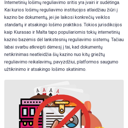
Internetinių lošimų reguliavimo sritis yra įvairi ir sudėtinga.
Kai kurios lošimų reguliavimo institucijos atlaidžiau žiūri į
kazino be dokumentų, jei jie laikosi konkrečių veiklos
standartų ir atsakingo lošimo praktikos. Tokios jurisdikcijos
kaip Kiurasao ir Malta tapo populiariomis tokių internetinių
kazino bazėmis dėl lankstesnių reguliavimo sistemų. Tačiau
labai svarbu atkreipti dėmesį į tai, kad dokumentų
netikrinimas neatleidžia šių kazino nuo kitų griežtų
reguliavimo reikalavimų, pavyzdžiui, platformos saugumo
užtikrinimo ir atsakingo lošimo skatinimo.