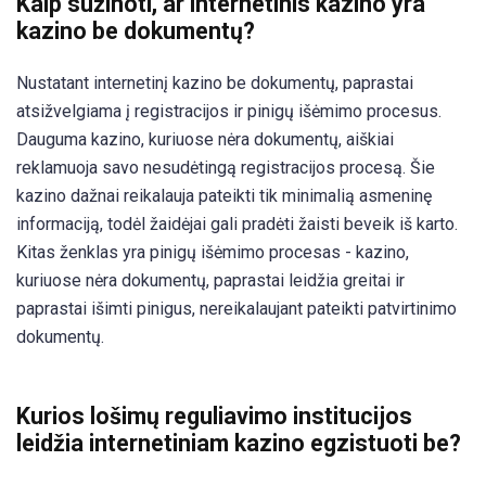
Kaip sužinoti, ar internetinis kazino yra
kazino be dokumentų?
Nustatant internetinį kazino be dokumentų, paprastai
atsižvelgiama į registracijos ir pinigų išėmimo procesus.
Dauguma kazino, kuriuose nėra dokumentų, aiškiai
reklamuoja savo nesudėtingą registracijos procesą. Šie
kazino dažnai reikalauja pateikti tik minimalią asmeninę
informaciją, todėl žaidėjai gali pradėti žaisti beveik iš karto.
Kitas ženklas yra pinigų išėmimo procesas - kazino,
kuriuose nėra dokumentų, paprastai leidžia greitai ir
paprastai išimti pinigus, nereikalaujant pateikti patvirtinimo
dokumentų.
Kurios lošimų reguliavimo institucijos
leidžia internetiniam kazino egzistuoti be?