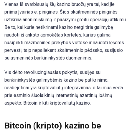
Vienas iš svarbiausių šių kazino bruožų yra tai, kad jie
priima įvairias e. pinigines. Šios skaitmeninės piniginės
užtikrina anonimiškumą ir pasižymi greitu operacijų atlikimu.
Be to, kai kurie netikrinami kazino netgi tiria galimybę
naudoti iš anksto apmokėtas korteles, kurias galima
nusipirkti mažmeninės prekybos vietose ir naudoti lėšoms
pervesti, taip nepaliekant skaitmeninio pėdsako, susijusio
su asmeninės bankininkystės duomenimis.
Vis dėlto revoliucingiausias pokytis, susijęs su
bankininkystės galimybėmis kazino be patikrinimo,
neabejotinai yra kriptovaliutų integravimas, o tai mus veda
prie esminio šiuolaikinių internetinių azartinių lošimų
aspekto: Bitcoin ir kiti kriptovaliutų kazino.
Bitcoin (kripto) kazino be