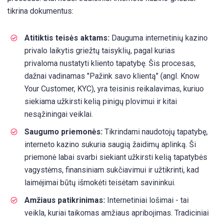
tikrina dokumentus:
Atitiktis teisės aktams:
Dauguma internetinių kazino
privalo laikytis griežtų taisyklių, pagal kurias
privaloma nustatyti kliento tapatybę. Šis procesas,
dažnai vadinamas "Pažink savo klientą" (angl. Know
Your Customer, KYC), yra teisinis reikalavimas, kuriuo
siekiama užkirsti kelią pinigų plovimui ir kitai
nesąžiningai veiklai.
Saugumo priemonės:
Tikrindami naudotojų tapatybę,
interneto kazino sukuria saugią žaidimų aplinką. Ši
priemonė labai svarbi siekiant užkirsti kelią tapatybės
vagystėms, finansiniam sukčiavimui ir užtikrinti, kad
laimėjimai būtų išmokėti teisėtam savininkui.
Amžiaus patikrinimas:
Internetiniai lošimai - tai
veikla, kuriai taikomas amžiaus apribojimas. Tradiciniai