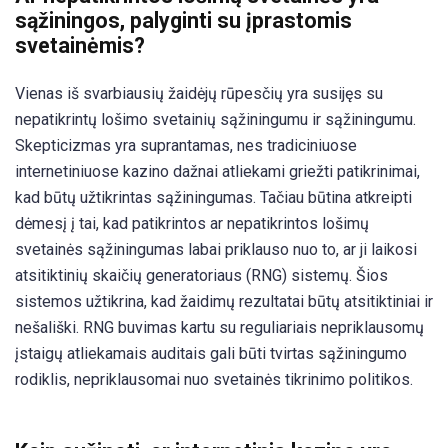
sąžiningos, palyginti su įprastomis
svetainėmis?
Vienas iš svarbiausių žaidėjų rūpesčių yra susijęs su
nepatikrintų lošimo svetainių sąžiningumu ir sąžiningumu.
Skepticizmas yra suprantamas, nes tradiciniuose
internetiniuose kazino dažnai atliekami griežti patikrinimai,
kad būtų užtikrintas sąžiningumas. Tačiau būtina atkreipti
dėmesį į tai, kad patikrintos ar nepatikrintos lošimų
svetainės sąžiningumas labai priklauso nuo to, ar ji laikosi
atsitiktinių skaičių generatoriaus (RNG) sistemų. Šios
sistemos užtikrina, kad žaidimų rezultatai būtų atsitiktiniai ir
nešališki. RNG buvimas kartu su reguliariais nepriklausomų
įstaigų atliekamais auditais gali būti tvirtas sąžiningumo
rodiklis, nepriklausomai nuo svetainės tikrinimo politikos.