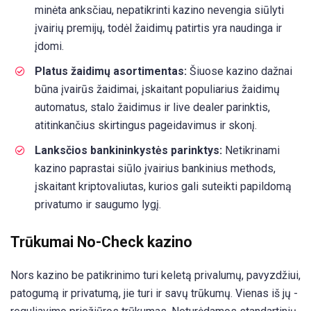
minėta anksčiau, nepatikrinti kazino nevengia siūlyti
įvairių premijų, todėl žaidimų patirtis yra naudinga ir
įdomi.
Platus žaidimų asortimentas:
Šiuose kazino dažnai
būna įvairūs žaidimai, įskaitant populiarius žaidimų
automatus, stalo žaidimus ir live dealer parinktis,
atitinkančius skirtingus pageidavimus ir skonį.
Lanksčios bankininkystės parinktys:
Netikrinami
kazino paprastai siūlo įvairius bankinius methods,
įskaitant kriptovaliutas, kurios gali suteikti papildomą
privatumo ir saugumo lygį.
Trūkumai No-Check kazino
Nors kazino be patikrinimo turi keletą privalumų, pavyzdžiui,
patogumą ir privatumą, jie turi ir savų trūkumų. Vienas iš jų -