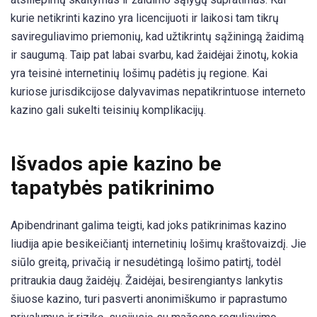
kurie netikrinti kazino yra licencijuoti ir laikosi tam tikrų
savireguliavimo priemonių, kad užtikrintų sąžiningą žaidimą
ir saugumą. Taip pat labai svarbu, kad žaidėjai žinotų, kokia
yra teisinė internetinių lošimų padėtis jų regione. Kai
kuriose jurisdikcijose dalyvavimas nepatikrintuose interneto
kazino gali sukelti teisinių komplikacijų.
Išvados apie kazino be
tapatybės patikrinimo
Apibendrinant galima teigti, kad joks patikrinimas kazino
liudija apie besikeičiantį internetinių lošimų kraštovaizdį. Jie
siūlo greitą, privačią ir nesudėtingą lošimo patirtį, todėl
pritraukia daug žaidėjų. Žaidėjai, besirengiantys lankytis
šiuose kazino, turi pasverti anonimiškumo ir paprastumo