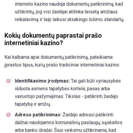
interneto kazino naudoja dokumentų patikrinimą, kad
užtikrintų, jog visi žaidėjai atitinka teisėtą amžiaus
reikalavimą ir taip laikosi atsakingo lošimo standartų.
Kokių dokumentų paprastai prašo
internetiniai kazino?
Kai kalbama apie dokumentų patikrinimą, pateikiame
įprastus tipus, kurių prašo tradiciniai internetiniai kazino:
Identifikavimo įrodymas:
Tai gali būti vyriausybės
išduota asmens tapatybės kortelė, pasas arba
vairuotojo pažymėjimas. Tikslas - patikrinti žaidėjo
tapatybę ir amžių.
Adreso patikrinimas:
Žaidėjo adresui patikrinti
dažnai naudojamos komunalinių paslaugų sąskaitos
arba banko išrašai. Šiuo veiksmu užtikrinama, kad