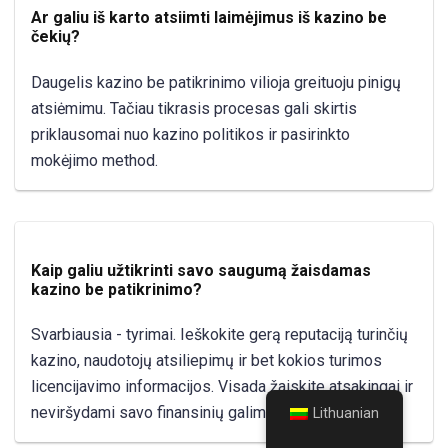
Ar galiu iš karto atsiimti laimėjimus iš kazino be
čekių?
Daugelis kazino be patikrinimo vilioja greituoju pinigų
atsiėmimu. Tačiau tikrasis procesas gali skirtis
priklausomai nuo kazino politikos ir pasirinkto
mokėjimo method.
Kaip galiu užtikrinti savo saugumą žaisdamas
kazino be patikrinimo?
Svarbiausia - tyrimai. Ieškokite gerą reputaciją turinčių
kazino, naudotojų atsiliepimų ir bet kokios turimos
licencijavimo informacijos. Visada žaiskite atsakingai ir
neviršydami savo finansinių galimybių.
Lithuanian