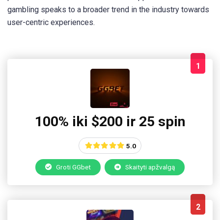
gambling speaks to a broader trend in the industry towards
user-centric experiences.
1
100% iki $200 ir 25 spin
5.0
Groti GGbet
Skaityti apžvalgą
2