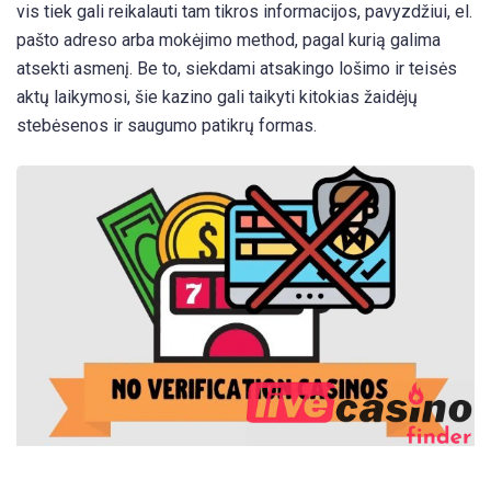
vis tiek gali reikalauti tam tikros informacijos, pavyzdžiui, el.
pašto adreso arba mokėjimo method, pagal kurią galima
atsekti asmenį. Be to, siekdami atsakingo lošimo ir teisės
aktų laikymosi, šie kazino gali taikyti kitokias žaidėjų
stebėsenos ir saugumo patikrų formas.