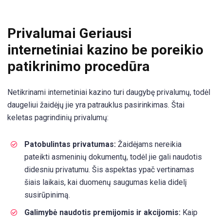
Privalumai Geriausi
internetiniai kazino be poreikio
patikrinimo procedūra
Netikrinami internetiniai kazino turi daugybę privalumų, todėl
daugeliui žaidėjų jie yra patrauklus pasirinkimas. Štai
keletas pagrindinių privalumų:
Patobulintas privatumas:
Žaidėjams nereikia
pateikti asmeninių dokumentų, todėl jie gali naudotis
didesniu privatumu. Šis aspektas ypač vertinamas
šiais laikais, kai duomenų saugumas kelia didelį
susirūpinimą.
Galimybė naudotis premijomis ir akcijomis:
Kaip