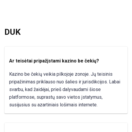
DUK
Ar teisėtai pripažįstami kazino be čekių?
Kazino be čekių veikia pilkojoje zonoje. Jų teisinis
pripažinimas priklauso nuo šalies ir jurisdikcijos. Labai
svarbu, kad žaidėjai, prieš dalyvaudami šiose
platformose, suprastų savo vietos įstatymus,
susijusius su azartiniais lošimais internete.