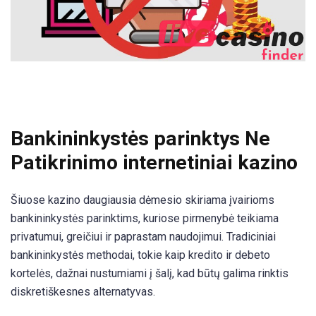
Bankininkystės parinktys Ne
Patikrinimo internetiniai kazino
Šiuose kazino daugiausia dėmesio skiriama įvairioms
bankininkystės parinktims, kuriose pirmenybė teikiama
privatumui, greičiui ir paprastam naudojimui. Tradiciniai
bankininkystės methodai, tokie kaip kredito ir debeto
kortelės, dažnai nustumiami į šalį, kad būtų galima rinktis
diskretiškesnes alternatyvas.