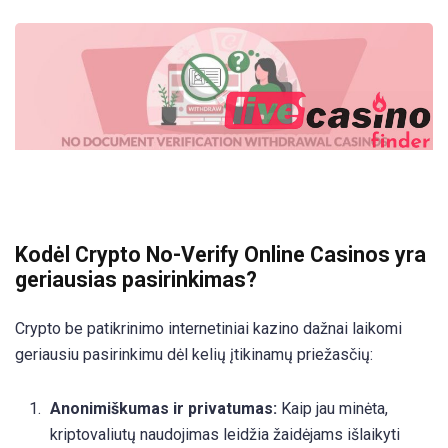
Kodėl Crypto No-Verify Online Casinos yra
geriausias pasirinkimas?
Crypto be patikrinimo internetiniai kazino dažnai laikomi
geriausiu pasirinkimu dėl kelių įtikinamų priežasčių:
Anonimiškumas ir privatumas:
Kaip jau minėta,
kriptovaliutų naudojimas leidžia žaidėjams išlaikyti