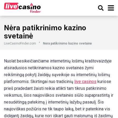
Nėra patikrinimo kazino
svetainė
LiveCasinoFinder.com
"
Nėra patikrinimo kazino svetainė
Nuolat besikeičiančiame internetinių lošimų kraštovaizdyje
atsiradusios netikrinamos kazino svetainės žymi
reikšmingą pokytį žaidėjų sąveikoje su internetinių lošimų
platformomis. Skirtingai nuo tradicinių
live casinos
kuriose
prieš pradedant žaisti reikia atlikti tam tikrus patikrinimo
veiksmus, šios naujoviškos svetainės siūlo supaprastintą ir
nesudėtingą patekimą į internetinių lažybų pasaulį. Šis
naujoviškas požiūris ne tik taupo laiką, bet ir patenkina vis
didėjantį žaidėjų, kurie nori iškart gauti malonumą iš žaidimų