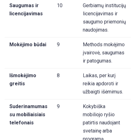
Saugumas ir
10
Gerbiamų institucijų
licencijavimas
licencijavimas ir
saugumo priemonių
naudojimas.
Mokėjimo būdai
9
Methods mokėjimo
įvairovė, saugumas
ir patogumas.
Išmokėjimo
8
Laikas, per kurį
greitis
reikia apdoroti ir
užbaigti išėmimus.
Suderinamumas
9
Kokybiška
su mobiliaisiais
mobiliojo ryšio
telefonais
patirtis naudojant
svetainę arba
programą.