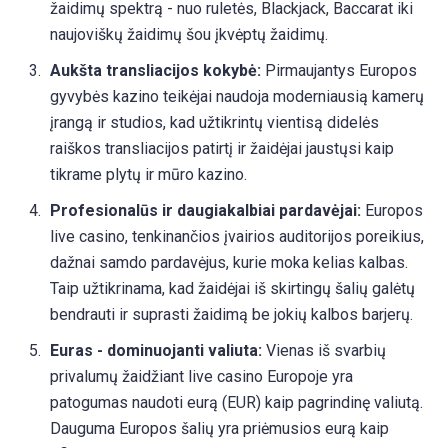
žaidimų spektrą - nuo ruletės, Blackjack, Baccarat iki
naujoviškų žaidimų šou įkvėptų žaidimų.
Aukšta transliacijos kokybė:
Pirmaujantys Europos
gyvybės kazino teikėjai naudoja moderniausią kamerų
įrangą ir studios, kad užtikrintų vientisą didelės
raiškos transliacijos patirtį ir žaidėjai jaustųsi kaip
tikrame plytų ir mūro kazino.
Profesionalūs ir daugiakalbiai pardavėjai:
Europos
live casino, tenkinančios įvairios auditorijos poreikius,
dažnai samdo pardavėjus, kurie moka kelias kalbas.
Taip užtikrinama, kad žaidėjai iš skirtingų šalių galėtų
bendrauti ir suprasti žaidimą be jokių kalbos barjerų.
Euras - dominuojanti valiuta:
Vienas iš svarbių
privalumų žaidžiant live casino Europoje yra
patogumas naudoti eurą (EUR) kaip pagrindinę valiutą.
Dauguma Europos šalių yra priėmusios eurą kaip