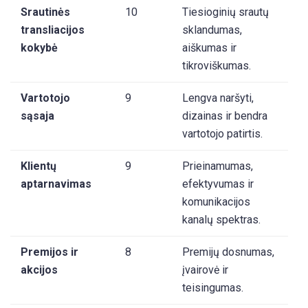
Srautinės
10
Tiesioginių srautų
transliacijos
sklandumas,
kokybė
aiškumas ir
tikroviškumas.
Vartotojo
9
Lengva naršyti,
sąsaja
dizainas ir bendra
vartotojo patirtis.
Klientų
9
Prieinamumas,
aptarnavimas
efektyvumas ir
komunikacijos
kanalų spektras.
Premijos ir
8
Premijų dosnumas,
akcijos
įvairovė ir
teisingumas.