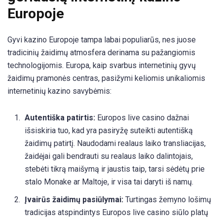
Europoje
Gyvi kazino Europoje tampa labai populiarūs, nes juose
tradicinių žaidimų atmosfera derinama su pažangiomis
technologijomis. Europa, kaip svarbus internetinių gyvų
žaidimų pramonės centras, pasižymi keliomis unikaliomis
internetinių kazino savybėmis:
Autentiška patirtis:
Europos live casino dažnai
išsiskiria tuo, kad yra pasiryžę suteikti autentišką
žaidimų patirtį. Naudodami realaus laiko transliacijas,
žaidėjai gali bendrauti su realaus laiko dalintojais,
stebėti tikrą maišymą ir jaustis taip, tarsi sėdėtų prie
stalo Monake ar Maltoje, ir visa tai daryti iš namų.
Įvairūs žaidimų pasiūlymai:
Turtingas žemyno lošimų
tradicijas atspindintys Europos live casino siūlo platų