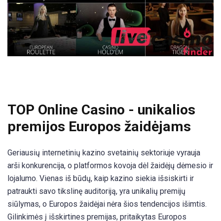
TOP Online Casino - unikalios
premijos Europos žaidėjams
Geriausių internetinių kazino svetainių sektoriuje vyrauja
arši konkurencija, o platformos kovoja dėl žaidėjų dėmesio ir
lojalumo. Vienas iš būdų, kaip kazino siekia išsiskirti ir
patraukti savo tikslinę auditoriją, yra unikalių premijų
siūlymas, o Europos žaidėjai nėra šios tendencijos išimtis.
Gilinkimės į išskirtines premijas, pritaikytas Europos