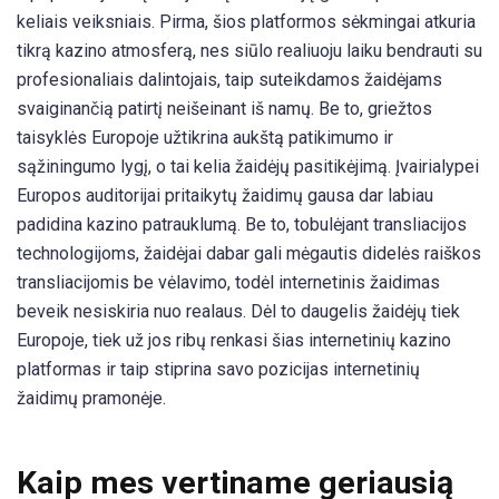
keliais veiksniais. Pirma, šios platformos sėkmingai atkuria
tikrą kazino atmosferą, nes siūlo realiuoju laiku bendrauti su
profesionaliais dalintojais, taip suteikdamos žaidėjams
svaiginančią patirtį neišeinant iš namų. Be to, griežtos
taisyklės Europoje užtikrina aukštą patikimumo ir
sąžiningumo lygį, o tai kelia žaidėjų pasitikėjimą. Įvairialypei
Europos auditorijai pritaikytų žaidimų gausa dar labiau
padidina kazino patrauklumą. Be to, tobulėjant transliacijos
technologijoms, žaidėjai dabar gali mėgautis didelės raiškos
transliacijomis be vėlavimo, todėl internetinis žaidimas
beveik nesiskiria nuo realaus. Dėl to daugelis žaidėjų tiek
Europoje, tiek už jos ribų renkasi šias internetinių kazino
platformas ir taip stiprina savo pozicijas internetinių
žaidimų pramonėje.
Kaip mes vertiname geriausią