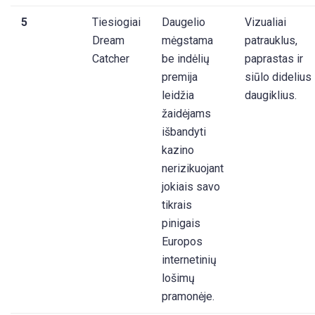
5
Tiesiogiai
Daugelio
Vizualiai
Dream
mėgstama
patrauklus,
Catcher
be indėlių
paprastas ir
premija
siūlo didelius
leidžia
daugiklius.
žaidėjams
išbandyti
kazino
nerizikuojant
jokiais savo
tikrais
pinigais
Europos
internetinių
lošimų
pramonėje.