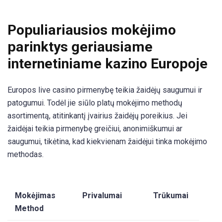
Populiariausios mokėjimo
parinktys geriausiame
internetiniame kazino Europoje
Europos live casino pirmenybę teikia žaidėjų saugumui ir
patogumui. Todėl jie siūlo platų mokėjimo methodų
asortimentą, atitinkantį įvairius žaidėjų poreikius. Jei
žaidėjai teikia pirmenybę greičiui, anonimiškumui ar
saugumui, tikėtina, kad kiekvienam žaidėjui tinka mokėjimo
methodas.
Mokėjimas
Privalumai
Trūkumai
Method