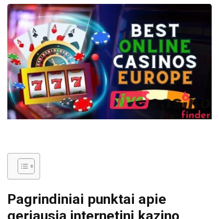
Pagrindiniai punktai apie
geriausią internetinį kazino