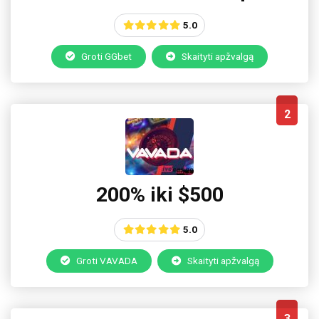
5.0
Groti GGbet
Skaityti apžvalgą
2
200% iki $500
5.0
Groti VAVADA
Skaityti apžvalgą
3