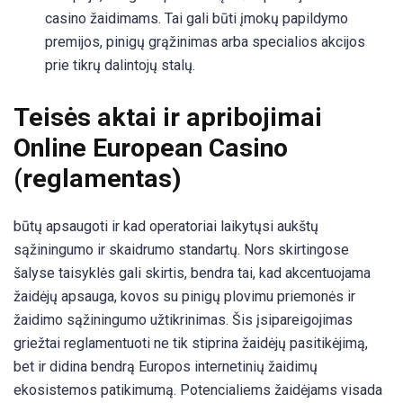
casino žaidimams. Tai gali būti įmokų papildymo
premijos, pinigų grąžinimas arba specialios akcijos
prie tikrų dalintojų stalų.
Teisės aktai ir apribojimai
Online European Casino
(reglamentas)
būtų apsaugoti ir kad operatoriai laikytųsi aukštų
sąžiningumo ir skaidrumo standartų. Nors skirtingose
šalyse taisyklės gali skirtis, bendra tai, kad akcentuojama
žaidėjų apsauga, kovos su pinigų plovimu priemonės ir
žaidimo sąžiningumo užtikrinimas. Šis įsipareigojimas
griežtai reglamentuoti ne tik stiprina žaidėjų pasitikėjimą,
bet ir didina bendrą Europos internetinių žaidimų
ekosistemos patikimumą. Potencialiems žaidėjams visada