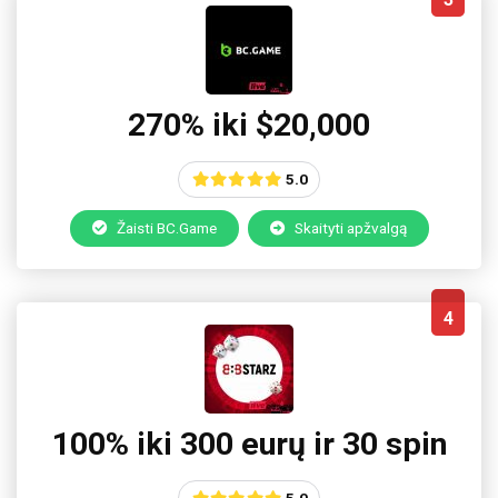
270% iki $20,000
5.0
Žaisti BC.Game
Skaityti apžvalgą
4
100% iki 300 eurų ir 30 spin