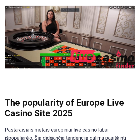
The popularity of Europe Live
Casino Site 2025
Pastaraisiais metais europiniai live casino labai
išpopuliarėjo. Šią didėjančią tendenciją galima paaiškinti