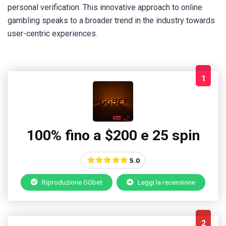
personal verification. This innovative approach to online
gambling speaks to a broader trend in the industry towards
user-centric experiences.
1
100% fino a $200 e 25 spin
5.0
Riproduzione GGbet
Leggi la recensione
2