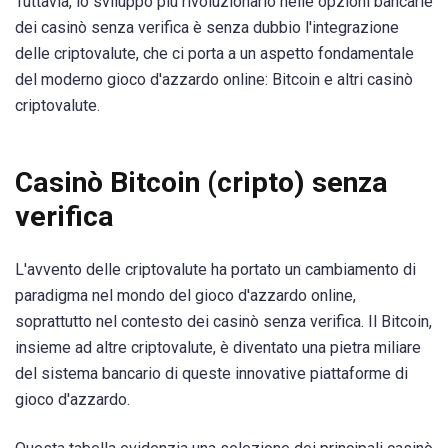
Tuttavia, lo sviluppo più rivoluzionario nelle opzioni bancarie
dei casinò senza verifica è senza dubbio l'integrazione
delle criptovalute, che ci porta a un aspetto fondamentale
del moderno gioco d'azzardo online: Bitcoin e altri casinò
criptovalute.
Casinò Bitcoin (cripto) senza
verifica
L'avvento delle criptovalute ha portato un cambiamento di
paradigma nel mondo del gioco d'azzardo online,
soprattutto nel contesto dei casinò senza verifica. Il Bitcoin,
insieme ad altre criptovalute, è diventato una pietra miliare
del sistema bancario di queste innovative piattaforme di
gioco d'azzardo.