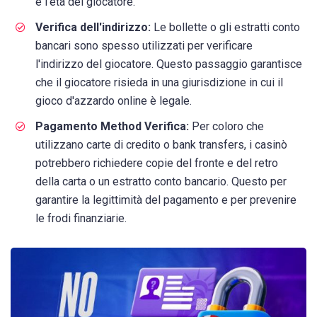
e l'età del giocatore.
Verifica dell'indirizzo:
Le bollette o gli estratti conto
bancari sono spesso utilizzati per verificare
l'indirizzo del giocatore. Questo passaggio garantisce
che il giocatore risieda in una giurisdizione in cui il
gioco d'azzardo online è legale.
Pagamento Method Verifica:
Per coloro che
utilizzano carte di credito o bank transfers, i casinò
potrebbero richiedere copie del fronte e del retro
della carta o un estratto conto bancario. Questo per
garantire la legittimità del pagamento e per prevenire
le frodi finanziarie.