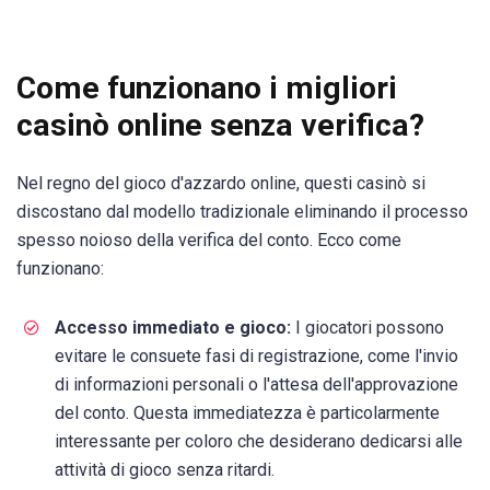
Come funzionano i migliori
casinò online senza verifica?
Nel regno del gioco d'azzardo online, questi casinò si
discostano dal modello tradizionale eliminando il processo
spesso noioso della verifica del conto. Ecco come
funzionano:
Accesso immediato e gioco:
I giocatori possono
evitare le consuete fasi di registrazione, come l'invio
di informazioni personali o l'attesa dell'approvazione
del conto. Questa immediatezza è particolarmente
interessante per coloro che desiderano dedicarsi alle
attività di gioco senza ritardi.