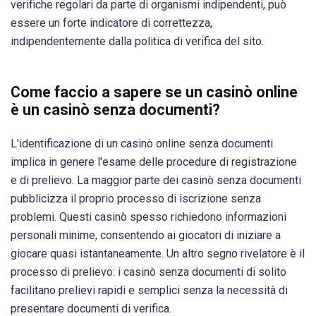
verifiche regolari da parte di organismi indipendenti, può
essere un forte indicatore di correttezza,
indipendentemente dalla politica di verifica del sito.
Come faccio a sapere se un casinò online
è un casinò senza documenti?
L'identificazione di un casinò online senza documenti
implica in genere l'esame delle procedure di registrazione
e di prelievo. La maggior parte dei casinò senza documenti
pubblicizza il proprio processo di iscrizione senza
problemi. Questi casinò spesso richiedono informazioni
personali minime, consentendo ai giocatori di iniziare a
giocare quasi istantaneamente. Un altro segno rivelatore è il
processo di prelievo: i casinò senza documenti di solito
facilitano prelievi rapidi e semplici senza la necessità di
presentare documenti di verifica.