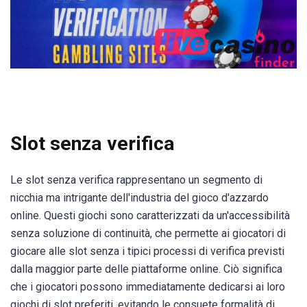
Slot senza verifica
Le slot senza verifica rappresentano un segmento di
nicchia ma intrigante dell'industria del gioco d'azzardo
online. Questi giochi sono caratterizzati da un'accessibilità
senza soluzione di continuità, che permette ai giocatori di
giocare alle slot senza i tipici processi di verifica previsti
dalla maggior parte delle piattaforme online. Ciò significa
che i giocatori possono immediatamente dedicarsi ai loro
giochi di slot preferiti, evitando le consuete formalità di