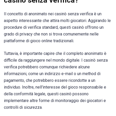
casinò senza verifica?
Il concetto di anonimato nei casinò senza verifica è un
aspetto interessante che attira molti giocatori. Aggirando le
procedure di verifica standard, questi casinò offrono un
grado di privacy che non si trova comunemente nelle
piattaforme di gioco online tradizionali.
Tuttavia, è importante capire che il completo anonimato è
difficile da raggiungere nel mondo digitale. I casinò senza
verifica potrebbero comunque richiedere alcune
informazioni, come un indirizzo e-mail o un method di
pagamento, che potrebbero essere ricondotte a un
individuo. Inoltre, nell'interesse del gioco responsabile e
della conformità legale, questi casinò possono
implementare altre forme di monitoraggio dei giocatori e
controlli di sicurezza.