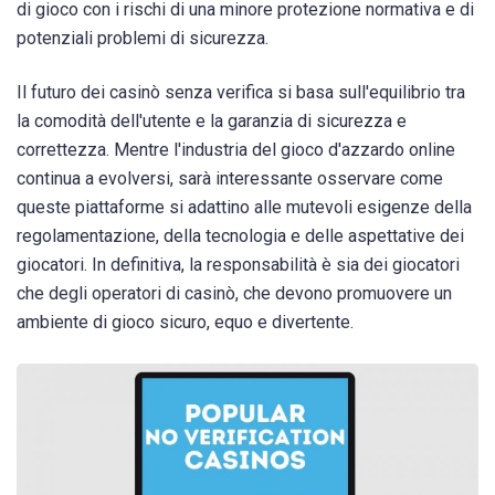
di gioco con i rischi di una minore protezione normativa e di
potenziali problemi di sicurezza.
Il futuro dei casinò senza verifica si basa sull'equilibrio tra
la comodità dell'utente e la garanzia di sicurezza e
correttezza. Mentre l'industria del gioco d'azzardo online
continua a evolversi, sarà interessante osservare come
queste piattaforme si adattino alle mutevoli esigenze della
regolamentazione, della tecnologia e delle aspettative dei
giocatori. In definitiva, la responsabilità è sia dei giocatori
che degli operatori di casinò, che devono promuovere un
ambiente di gioco sicuro, equo e divertente.