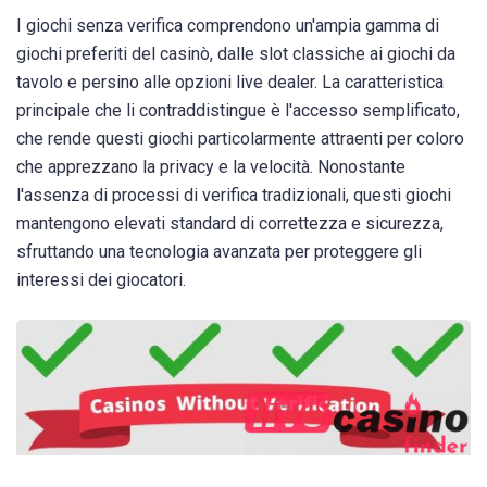
I giochi senza verifica comprendono un'ampia gamma di
giochi preferiti del casinò, dalle slot classiche ai giochi da
tavolo e persino alle opzioni live dealer. La caratteristica
principale che li contraddistingue è l'accesso semplificato,
che rende questi giochi particolarmente attraenti per coloro
che apprezzano la privacy e la velocità. Nonostante
l'assenza di processi di verifica tradizionali, questi giochi
mantengono elevati standard di correttezza e sicurezza,
sfruttando una tecnologia avanzata per proteggere gli
interessi dei giocatori.