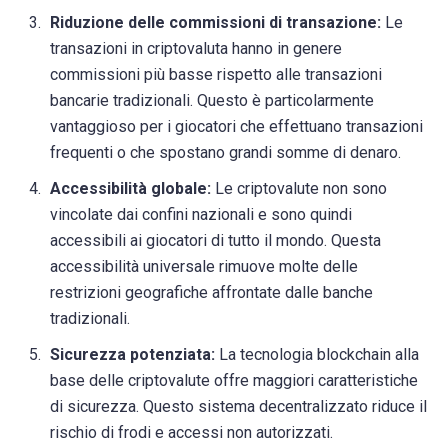
Riduzione delle commissioni di transazione:
Le
transazioni in criptovaluta hanno in genere
commissioni più basse rispetto alle transazioni
bancarie tradizionali. Questo è particolarmente
vantaggioso per i giocatori che effettuano transazioni
frequenti o che spostano grandi somme di denaro.
Accessibilità globale:
Le criptovalute non sono
vincolate dai confini nazionali e sono quindi
accessibili ai giocatori di tutto il mondo. Questa
accessibilità universale rimuove molte delle
restrizioni geografiche affrontate dalle banche
tradizionali.
Sicurezza potenziata:
La tecnologia blockchain alla
base delle criptovalute offre maggiori caratteristiche
di sicurezza. Questo sistema decentralizzato riduce il
rischio di frodi e accessi non autorizzati.