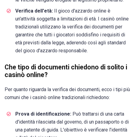
Verifica dell'età:
Il gioco d'azzardo online è
un'attività soggetta a limitazioni di età. I casinò online
tradizionali utilizzano la verifica dei documenti per
garantire che tutti i giocatori soddisfino i requisiti di
età previsti dalla legge, aderendo così agli standard
del gioco d'azzardo responsabile.
Che tipo di documenti chiedono di solito i
casinò online?
Per quanto riguarda la verifica dei documenti, ecco i tipi più
comuni che i casinò online tradizionali richiedono:
Prova di identificazione:
Può trattarsi di una carta
d'identità rilasciata dal governo, di un passaporto o di
una patente di guida. L'obiettivo è verificare l'identità