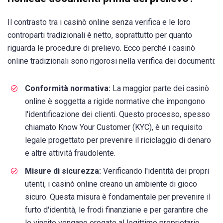
Il contrasto tra i casinò online senza verifica e le loro
controparti tradizionali è netto, soprattutto per quanto
riguarda le procedure di prelievo. Ecco perché i casinò
online tradizionali sono rigorosi nella verifica dei documenti:
Conformità normativa:
La maggior parte dei casinò
online è soggetta a rigide normative che impongono
l'identificazione dei clienti. Questo processo, spesso
chiamato Know Your Customer (KYC), è un requisito
legale progettato per prevenire il riciclaggio di denaro
e altre attività fraudolente.
Misure di sicurezza:
Verificando l'identità dei propri
utenti, i casinò online creano un ambiente di gioco
sicuro. Questa misura è fondamentale per prevenire il
furto d'identità, le frodi finanziarie e per garantire che
le vincite vengano erogate al legittimo proprietario.