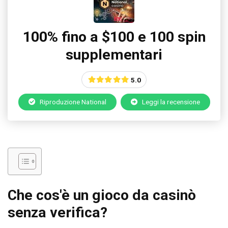
100% fino a $100 e 100 spin
supplementari
5.0
Riproduzione National
Leggi la recensione
Che cos'è un gioco da casinò
senza verifica?