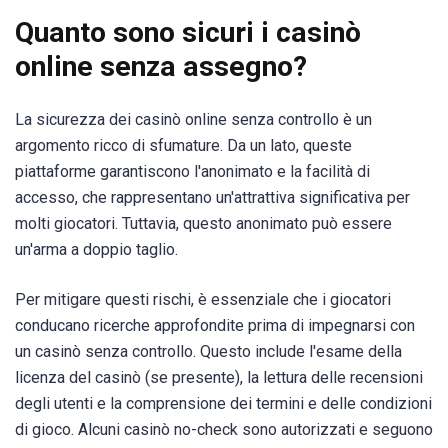
Quanto sono sicuri i casinò
online senza assegno?
La sicurezza dei casinò online senza controllo è un
argomento ricco di sfumature. Da un lato, queste
piattaforme garantiscono l'anonimato e la facilità di
accesso, che rappresentano un'attrattiva significativa per
molti giocatori. Tuttavia, questo anonimato può essere
un'arma a doppio taglio.
Per mitigare questi rischi, è essenziale che i giocatori
conducano ricerche approfondite prima di impegnarsi con
un casinò senza controllo. Questo include l'esame della
licenza del casinò (se presente), la lettura delle recensioni
degli utenti e la comprensione dei termini e delle condizioni
di gioco. Alcuni casinò no-check sono autorizzati e seguono