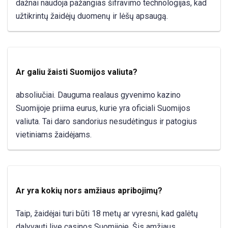
dažnai naudoja pažangias šifravimo technologijas, kad
užtikrintų žaidėjų duomenų ir lėšų apsaugą.
Ar galiu žaisti Suomijos valiuta?
absoliučiai. Dauguma realaus gyvenimo kazino
Suomijoje priima eurus, kurie yra oficiali Suomijos
valiuta. Tai daro sandorius nesudėtingus ir patogius
vietiniams žaidėjams.
Ar yra kokių nors amžiaus apribojimų?
Taip, žaidėjai turi būti 18 metų ar vyresni, kad galėtų
dalyvauti live casinos Suomijoje. Šis amžiaus