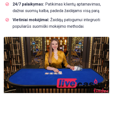
24/7 palaikymas:
Patikimas klientų aptarnavimas,
dažnai suomių kalba, padeda žaidėjams visą parą.
Vietiniai mokėjimai:
Žaidėjų patogumui integruoti
populiarūs suomiški mokėjimo methodai.