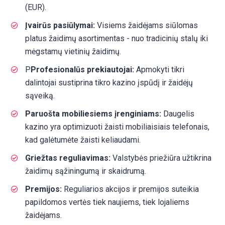
(EUR).
Įvairūs pasiūlymai:
Visiems žaidėjams siūlomas
platus žaidimų asortimentas - nuo tradicinių stalų iki
mėgstamų vietinių žaidimų.
P
Profesionalūs prekiautojai:
Apmokyti tikri
dalintojai sustiprina tikro kazino įspūdį ir žaidėjų
sąveiką.
Paruošta mobiliesiems įrenginiams:
Daugelis
kazino yra optimizuoti žaisti mobiliaisiais telefonais,
kad galėtumėte žaisti keliaudami.
Griežtas reguliavimas:
Valstybės priežiūra užtikrina
žaidimų sąžiningumą ir skaidrumą.
Premijos:
Reguliarios akcijos ir premijos suteikia
papildomos vertės tiek naujiems, tiek lojaliems
žaidėjams.