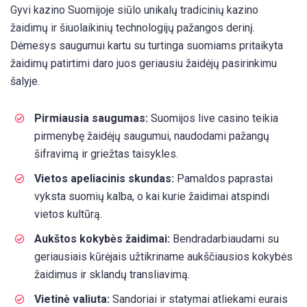
Gyvi kazino Suomijoje siūlo unikalų tradicinių kazino
žaidimų ir šiuolaikinių technologijų pažangos derinį.
Dėmesys saugumui kartu su turtinga suomiams pritaikyta
žaidimų patirtimi daro juos geriausiu žaidėjų pasirinkimu
šalyje.
Pirmiausia saugumas:
Suomijos live casino teikia
pirmenybę žaidėjų saugumui, naudodami pažangų
šifravimą ir griežtas taisykles.
Vietos apeliacinis skundas:
Pamaldos paprastai
vyksta suomių kalba, o kai kurie žaidimai atspindi
vietos kultūrą.
Aukštos kokybės žaidimai:
Bendradarbiaudami su
geriausiais kūrėjais užtikriname aukščiausios kokybės
žaidimus ir sklandų transliavimą.
Vietinė valiuta:
Sandoriai ir statymai atliekami eurais