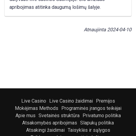
apribojimas atitinka daugumą lošimų šalyje.
Atnaujinta 2024-04-10
Live Casino
Live Casino žaidimai
Premijos
Mokėjimas Methods
Programinės įrangos teikėjai
Apie mus
Svetainės struktūra
Privatumo politika
Atsakomybės apribojimas
Slapukų politika
Atsakingi žaidimai
Taisyklės ir sąlygos