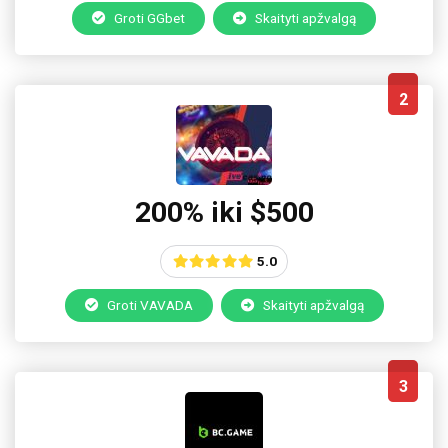
Groti GGbet
Skaityti apžvalgą
2
200% iki $500
5.0
Groti VAVADA
Skaityti apžvalgą
3