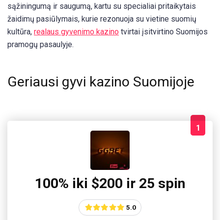
sąžiningumą ir saugumą, kartu su specialiai pritaikytais
žaidimų pasiūlymais, kurie rezonuoja su vietine suomių
kultūra,
realaus gyvenimo kazino
tvirtai įsitvirtino Suomijos
pramogų pasaulyje.
Geriausi gyvi kazino Suomijoje
1
100% iki $200 ir 25 spin
5.0