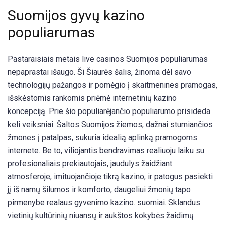
Suomijos gyvų kazino
populiarumas
Pastaraisiais metais live casinos Suomijos populiarumas
nepaprastai išaugo. Ši Šiaurės šalis, žinoma dėl savo
technologijų pažangos ir pomėgio į skaitmenines pramogas,
išskėstomis rankomis priėmė internetinių kazino
koncepciją. Prie šio populiarėjančio populiarumo prisideda
keli veiksniai. Šaltos Suomijos žiemos, dažnai stumiančios
žmones į patalpas, sukuria idealią aplinką pramogoms
internete. Be to, viliojantis bendravimas realiuoju laiku su
profesionaliais prekiautojais, jaudulys žaidžiant
atmosferoje, imituojančioje tikrą kazino, ir patogus pasiekti
jį iš namų šilumos ir komforto, daugeliui žmonių tapo
pirmenybe realaus gyvenimo kazino. suomiai. Sklandus
vietinių kultūrinių niuansų ir aukštos kokybės žaidimų