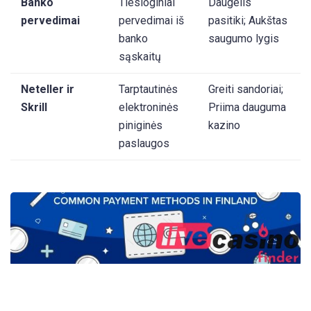
Banko
Tiesioginiai
Daugelis
pervedimai
pervedimai iš
pasitiki; Aukštas
banko
saugumo lygis
sąskaitų
Neteller ir
Tarptautinės
Greiti sandoriai;
Skrill
elektroninės
Priima dauguma
piniginės
kazino
paslaugos