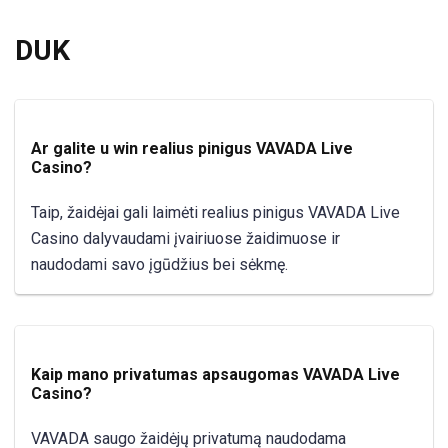
DUK
Ar galite u win realius pinigus VAVADA Live
Casino?
Taip, žaidėjai gali laimėti realius pinigus VAVADA Live
Casino dalyvaudami įvairiuose žaidimuose ir
naudodami savo įgūdžius bei sėkmę.
Kaip mano privatumas apsaugomas VAVADA Live
Casino?
VAVADA saugo žaidėjų privatumą naudodama