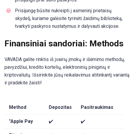
Prisijungę būsite nukreipti į asmeninį prietaisų
skydelį, kuriame galėsite tyrinėti žaidimų biblioteką,
tvarkyti paskyros nustatymus ir dalyvauti akcijose.
Finansiniai sandoriai: Methods
VAVADA galite rinktis iš įvairių įmokų ir išėmimo methodų,
pavyzdžiui, kredito kortelių, elektroninių piniginių ir
kriptovaliutų. Išsirinkite jūsų reikalavimus atitinkantį variantą
ir pradėkite žaisti!
Method
Depozitas
Pasitraukimas
"Apple Pay
✔️
✔️