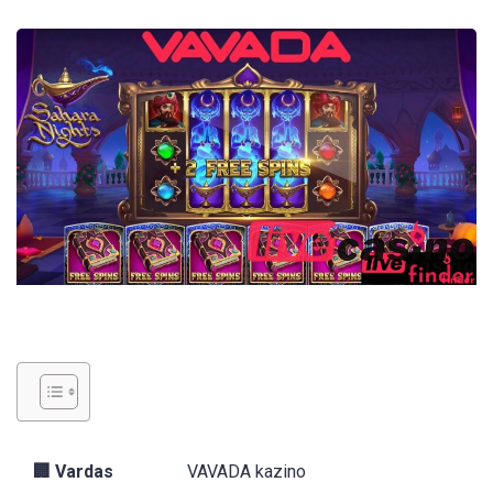
🏢 Vardas
VAVADA kazino