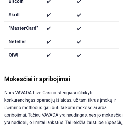
Bitcoin
✔️
✔️
Skrill
✔️
✔️
"MasterCard"
✔️
✔️
Neteller
✔️
✔️
QIWI
✔️
✔️
Mokesčiai ir apribojimai
Nors VAVADA Live Casino stengiasi išlaikyti
konkurencingas operacijų išlaidas, už tam tikrus įmokų ir
išėmimo methodus gali būti taikomi mokesčiai arba
apribojimai. Tačiau VAVADA yra naudingas, nes jo mokesčiai
yra nedideli, o limitai lankstūs. Tai leidžia žaisti be rūpesčių,