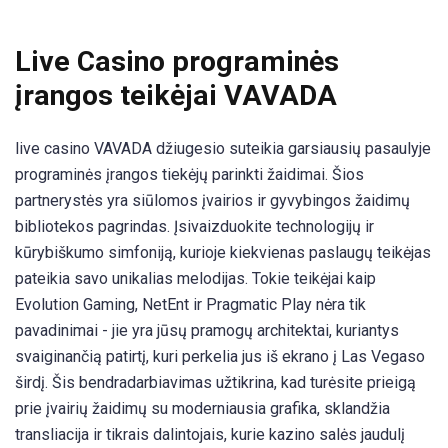
Live Casino programinės
įrangos teikėjai VAVADA
live casino VAVADA džiugesio suteikia garsiausių pasaulyje
programinės įrangos tiekėjų parinkti žaidimai. Šios
partnerystės yra siūlomos įvairios ir gyvybingos žaidimų
bibliotekos pagrindas. Įsivaizduokite technologijų ir
kūrybiškumo simfoniją, kurioje kiekvienas paslaugų teikėjas
pateikia savo unikalias melodijas. Tokie teikėjai kaip
Evolution Gaming, NetEnt ir Pragmatic Play nėra tik
pavadinimai - jie yra jūsų pramogų architektai, kuriantys
svaiginančią patirtį, kuri perkelia jus iš ekrano į Las Vegaso
širdį. Šis bendradarbiavimas užtikrina, kad turėsite prieigą
prie įvairių žaidimų su moderniausia grafika, sklandžia
transliacija ir tikrais dalintojais, kurie kazino salės jaudulį