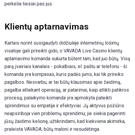
perkelia tiesiai pas jus.
Klientų aptarnavimas
Kartais norint susigaudyti didžiulėje internetinių lošimų
visatoje gali prireikti gido, o VAVADA Live Casino klientų
aptarnavimo komanda sukurta būtent tam, kad juo būtų. Visą
parą įvairiais kanalais - pokalbiais, el. paštu ar telefonu - ši
komanda yra kompasas, kuris padės jums, kai tik prireiks
pagalbos. Nesvarbu, ar tai būtų klausimas apie žaidimą,
pagalba atliekant operaciją, ar patarimai, kaip atlikti patikros
procesą, palaikymo komanda yra apmokyta pateikti
sprendimus su empatija ir efektyviai. Jų aktyvus požiūris
neapsiriboja vien problemų sprendimu; jie siekia pagerinti
jūsų žaidimo kelionę, užtikrindami, kad kiekviena akimirka,
praleista VAVADA, būtų maloni ir nesudėtinga.