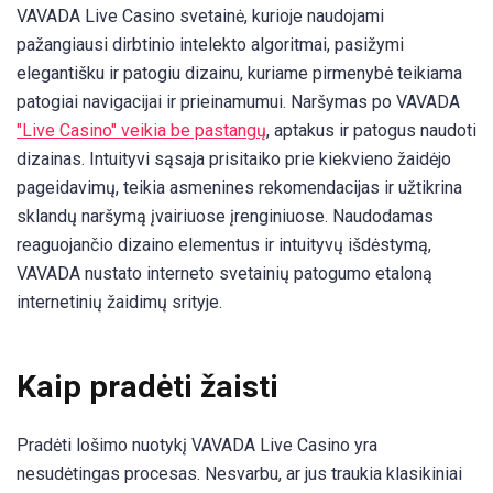
VAVADA Live Casino svetainė, kurioje naudojami
pažangiausi dirbtinio intelekto algoritmai, pasižymi
elegantišku ir patogiu dizainu, kuriame pirmenybė teikiama
patogiai navigacijai ir prieinamumui. Naršymas po VAVADA
"Live Casino" veikia be pastangų
,
aptakus ir patogus naudoti
dizainas. Intuityvi sąsaja prisitaiko prie kiekvieno žaidėjo
pageidavimų, teikia asmenines rekomendacijas ir užtikrina
sklandų naršymą įvairiuose įrenginiuose. Naudodamas
reaguojančio dizaino elementus ir intuityvų išdėstymą,
VAVADA nustato interneto svetainių patogumo etaloną
internetinių žaidimų srityje.
Kaip pradėti žaisti
Pradėti lošimo nuotykį VAVADA Live Casino yra
nesudėtingas procesas. Nesvarbu, ar jus traukia klasikiniai