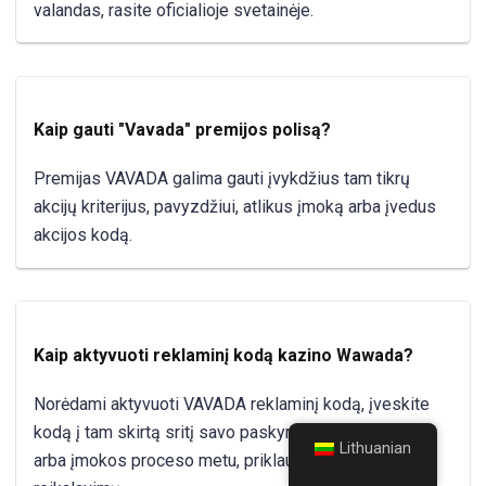
valandas, rasite oficialioje svetainėje.
Kaip gauti "Vavada" premijos polisą?
Premijas VAVADA galima gauti įvykdžius tam tikrų
akcijų kriterijus, pavyzdžiui, atlikus įmoką arba įvedus
akcijos kodą.
Kaip aktyvuoti reklaminį kodą kazino Wawada?
Norėdami aktyvuoti VAVADA reklaminį kodą, įveskite
kodą į tam skirtą sritį savo paskyros nustatymuose
Lithuanian
arba įmokos proceso metu, priklausomai nuo akcijos