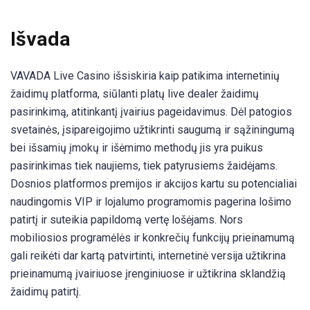
Išvada
VAVADA Live Casino išsiskiria kaip patikima internetinių
žaidimų platforma, siūlanti platų live dealer žaidimų
pasirinkimą, atitinkantį įvairius pageidavimus. Dėl patogios
svetainės, įsipareigojimo užtikrinti saugumą ir sąžiningumą
bei išsamių įmokų ir išėmimo methodų jis yra puikus
pasirinkimas tiek naujiems, tiek patyrusiems žaidėjams.
Dosnios platformos premijos ir akcijos kartu su potencialiai
naudingomis VIP ir lojalumo programomis pagerina lošimo
patirtį ir suteikia papildomą vertę lošėjams. Nors
mobiliosios programėlės ir konkrečių funkcijų prieinamumą
gali reikėti dar kartą patvirtinti, internetinė versija užtikrina
prieinamumą įvairiuose įrenginiuose ir užtikrina sklandžią
žaidimų patirtį.