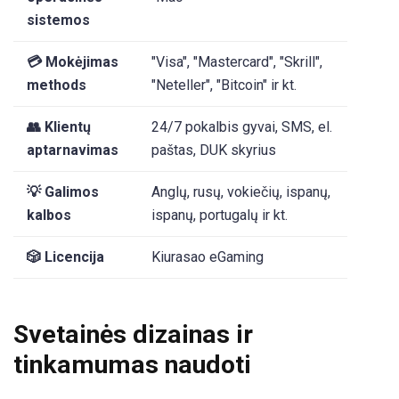
sistemos
💳 Mokėjimas
"Visa", "Mastercard", "Skrill",
methods
"Neteller", "Bitcoin" ir kt.
👥 Klientų
24/7 pokalbis gyvai, SMS, el.
aptarnavimas
paštas, DUK skyrius
💡 Galimos
Anglų, rusų, vokiečių, ispanų,
kalbos
ispanų, portugalų ir kt.
🎲 Licencija
Kiurasao eGaming
Svetainės dizainas ir
tinkamumas naudoti