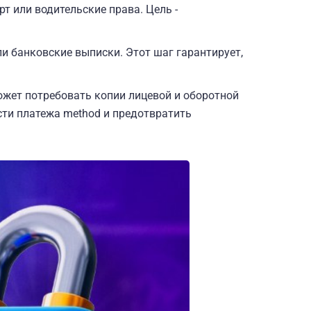
т или водительские права. Цель -
и банковские выписки. Этот шаг гарантирует,
может потребовать копии лицевой и оборотной
ости платежа method и предотвратить