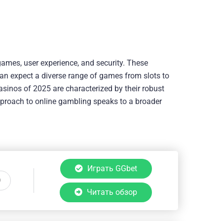
games, user experience, and security. These
 can expect a diverse range of games from slots to
casinos of 2025 are characterized by their robust
approach to online gambling speaks to a broader
Играть GGbet
0
Читать обзор