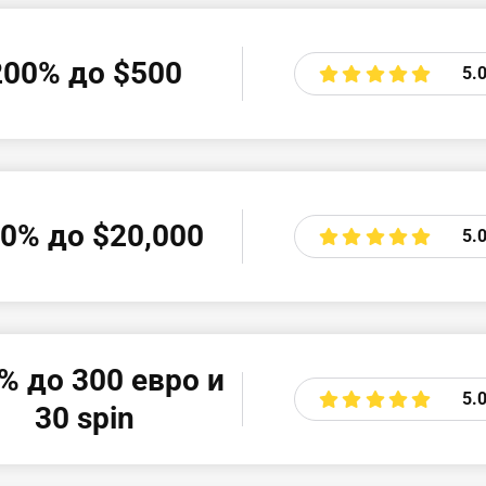
200% до $500
5.
0% до $20,000
5.
% до 300 евро и
5.
30 spin