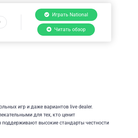
Играть National
0
Читать обзор
ьных игр и даже вариантов live dealer.
екательными для тех, кто ценит
ры поддерживают высокие стандарты честности