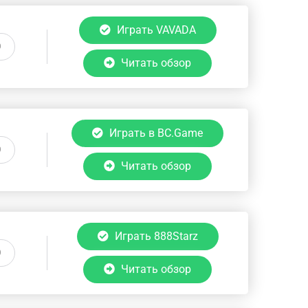
Играть VAVADA
0
Читать обзор
Играть в BC.Game
0
Читать обзор
Играть 888Starz
0
Читать обзор