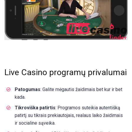
Live Casino programų privalumai
Patogumas
: Galite mėgautis žaidimais bet kur ir bet
kada.
Tikroviška patirtis
: Programos suteikia autentišką
patirtį su tikrais prekiautojais, realaus laiko žaidimais
ir socialine sąveika.