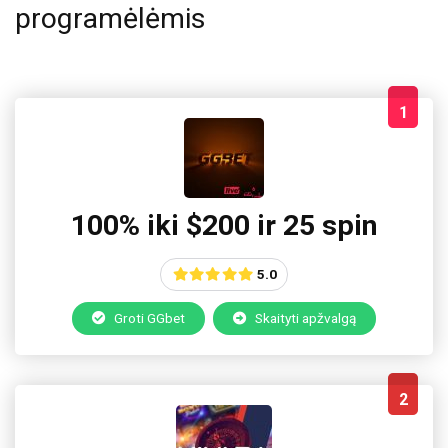
programėlėmis
1
100% iki $200 ir 25 spin
5.0
Groti GGbet
Skaityti apžvalgą
2