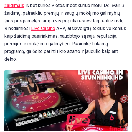
žaidimais
iš bet kurios vietos ir bet kuriuo metu. Dėl įvairių
žaidimų, patrauklių premijų ir saugių mokėjimo galimybių
šios programėlės tampa vis populiaresnės tarp entuziastų.
Rinkdamiesi
Live Casino
APK, atsižvelgti į tokius veiksnius
kaip žaidimų pasirinkimas, naudotojo sąsaja, reputacija,
premijos ir mokėjimo galimybės. Pasirinkę tinkamą
programą, galėsite patirti tikro azarto ir jaudulio kaip ant
delno.