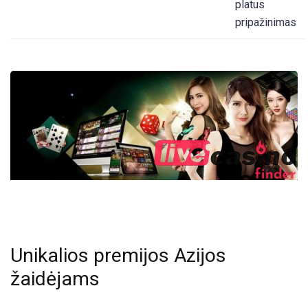
platus
pripažinimas
Unikalios premijos Azijos
žaidėjams