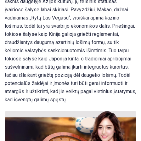
šaknis daugelyje Azijos kultūrų, jų teisinis statusas
įvairiose šalyse labai skiriasi. Pavyzdžiui, Makao, dažnai
vadinamas „Rytų Las Vegasu“, visiškai apima kazino
lošimus, todėl tai yra svarbi jo ekonomikos dalis. Priešingai,
tokiose šalyse kaip Kinija galioja griežti reglamentai,
draudžiantys daugumą azartinių lošimų formų, su tik
keliomis valstybės sankcionuotomis išimtimis. Tuo tarpu
tokiose šalyse kaip Japonija kinta, o tradiciniai apribojimai
sušvelninami, kad būtų galima įkurti integruotus kurortus,
tačiau išlaikant griežtą poziciją dėl daugelio lošimų. Todėl
potencialūs žaidėjai ir įmonės turi būti gerai informuoti ir
atsargūs ir užtikrinti, kad jie veiktų pagal vietinius įstatymus,
kad išvengtų galimų spąstų.