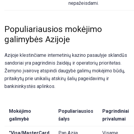
nepažeisdami.
Populiariausios mokėjimo
galimybės Azijoje
Azijoje klestinčiame internetinių kazino pasaulyje sklandūs
sandoriai yra pagrindinis žaidėjų ir operatorių prioritetas.
Žemyno įvairovę atspindi daugybė galimų mokėjimo būdų,
pritaikytų prie unikalių atskirų šalių pageidavimų ir
bankininkystės aplinkos.
Mokėjimo
Populiariausios
Pagrindiniai
galimybė
šalys
privalumai
"Visa/MasterCard
Pan Azija
Visame