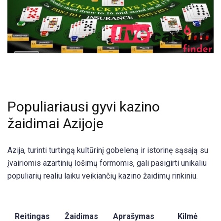
Populiariausi gyvi kazino
žaidimai Azijoje
Azija, turinti turtingą kultūrinį gobeleną ir istorinę sąsają su
įvairiomis azartinių lošimų formomis, gali pasigirti unikaliu
populiarių realiu laiku veikiančių kazino žaidimų rinkiniu.
Reitingas
Žaidimas
Aprašymas
Kilmė