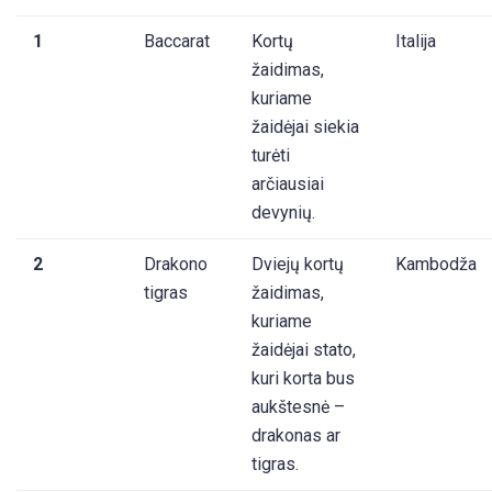
1
Baccarat
Kortų
Italija
žaidimas,
kuriame
žaidėjai siekia
turėti
arčiausiai
devynių.
2
Drakono
Dviejų kortų
Kambodža
tigras
žaidimas,
kuriame
žaidėjai stato,
kuri korta bus
aukštesnė –
drakonas ar
tigras.