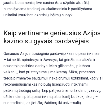
jaustis beasmeniai, live casino Asia užpildo atotrūkį,
sumaišydama tradicinį su skaitmeniniu ir pasiūlydama
unikaliai įtraukiantį azartinių lošimų nuotykį.
Kaip vertiname geriausius Azijos
kazino su gyvais pardavėjais
Geriausio Azijos tiesioginio pardavėjo kazino pasirinkimas
– tai ne tik spindesys ir žavesys; tai griežtos analizės ir
naudotojo patirties derinys. Mes gilinamės į plethora
veiksnių, kad pristatytume jums kremą. Mūsų procesas
teikia pirmenybę saugumui ir skaidrumui, užtikrinant, kad visi
rekomenduojami kazino būtų licencijuoti ir tikrinami
patikimų trečiųjų šalių. Taip pat įvertiname žaidimų įvairovę,
užtikrindami platų pasirinkimą, atitinkantį bet kokį skonį –
nuo tradicinių azijietiškų žaidimų iki universalių