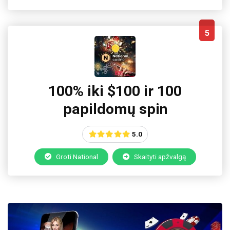
5
100% iki $100 ir 100
papildomų spin
5.0
Groti National
Skaityti apžvalgą