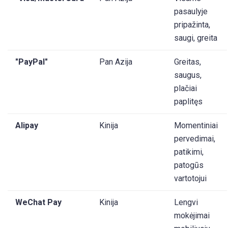
pasaulyje
pripažinta,
saugi, greita
"PayPal"
Pan Azija
Greitas,
saugus,
plačiai
paplitęs
Alipay
Kinija
Momentiniai
pervedimai,
patikimi,
patogūs
vartotojui
WeChat Pay
Kinija
Lengvi
mokėjimai