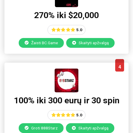
270% iki $20,000
5.0
Žaisti BC.Game
Skaityti apžvalgą
4
100% iki 300 eurų ir 30 spin
5.0
Groti 888Starz
Skaityti apžvalgą