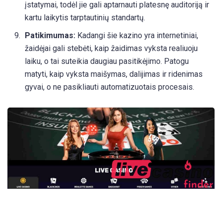
įstatymai, todėl jie gali aptarnauti platesnę auditoriją ir
kartu laikytis tarptautinių standartų.
Patikimumas:
Kadangi šie kazino yra internetiniai,
žaidėjai gali stebėti, kaip žaidimas vyksta realiuoju
laiku, o tai suteikia daugiau pasitikėjimo. Patogu
matyti, kaip vyksta maišymas, dalijimas ir ridenimas
gyvai, o ne pasikliauti automatizuotais procesais.