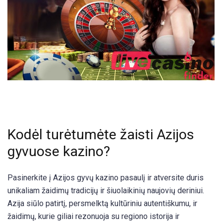
Kodėl turėtumėte žaisti Azijos
gyvuose kazino?
Pasinerkite į Azijos gyvų kazino pasaulį ir atversite duris
unikaliam žaidimų tradicijų ir šiuolaikinių naujovių deriniui.
Azija siūlo patirtį, persmelktą kultūriniu autentiškumu, ir
žaidimų, kurie giliai rezonuoja su regiono istorija ir