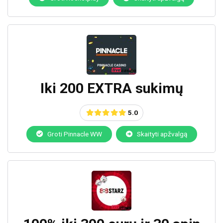
Iki 200 EXTRA sukimų
5.0
Groti Pinnacle WW
Skaityti apžvalgą