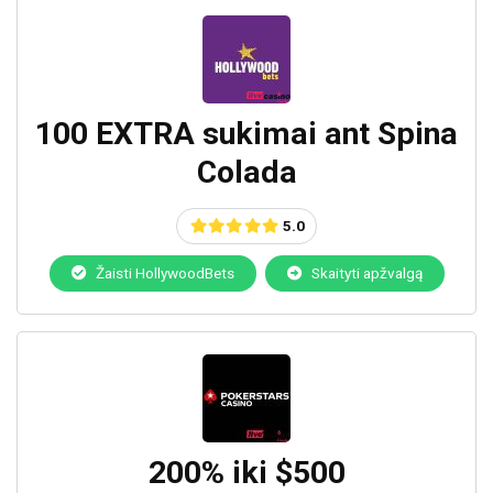
100 EXTRA sukimai ant Spina
Colada
5.0
Žaisti HollywoodBets
Skaityti apžvalgą
200% iki $500