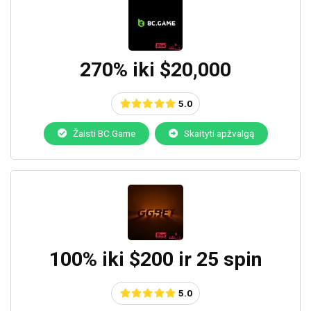
270% iki $20,000
5.0
Žaisti BC.Game
Skaityti apžvalgą
100% iki $200 ir 25 spin
5.0