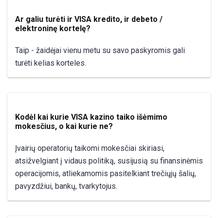
Ar galiu turėti ir VISA kredito, ir debeto /
elektroninę kortelę?
Taip - žaidėjai vienu metu su savo paskyromis gali
turėti kelias korteles.
Kodėl kai kurie VISA kazino taiko išėmimo
mokesčius, o kai kurie ne?
Įvairių operatorių taikomi mokesčiai skiriasi,
atsižvelgiant į vidaus politiką, susijusią su finansinėmis
operacijomis, atliekamomis pasitelkiant trečiųjų šalių,
pavyzdžiui, bankų, tvarkytojus.