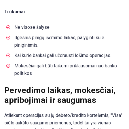
Trūkumai
:
Ne visose šalyse
Ilgesnis pinigų išėmimo laikas, palyginti su e.
piniginėmis.
Kai kurie bankai gali uždrausti lošimo operacijas.
Mokesčiai gali būti taikomi priklausomai nuo banko
politikos
Pervedimo laikas, mokesčiai,
apribojimai ir saugumas
Atliekant operacijas su jų debeto/kredito kortelėmis, "Visa"
siūlo aukšto saugumo priemones, todėl tai yra vienas