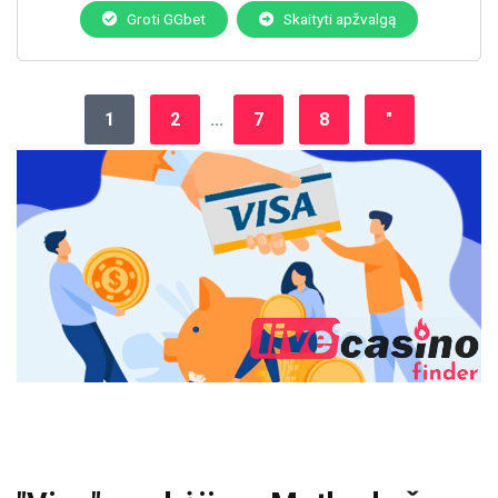
Groti GGbet
Skaityti apžvalgą
1
2
...
7
8
"