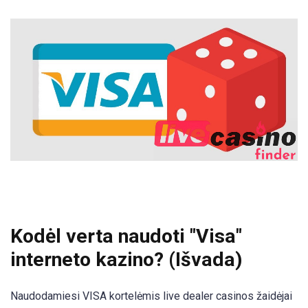
Kodėl verta naudoti "Visa"
interneto kazino? (Išvada)
Naudodamiesi VISA kortelėmis live dealer casinos žaidėjai