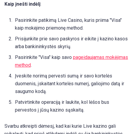
Kaip įnešti indėlį
:
Pasirinkite patikimą Live Casino, kuris priima "Visa"
kaip mokėjimo priemonę method.
Prisijunkite prie savo paskyros ir eikite į kazino kasos
arba bankininkystės skyrių.
Pasirinkite "Visa" kaip savo
pageidaujamas mokėjimas
method
.
Įveskite norimą pervesti sumą ir savo kortelės
duomenis, įskaitant kortelės numerį, galiojimo datą ir
saugumo kodą.
Patvirtinkite operaciją ir laukite, kol lėšos bus
pervestos į jūsų kazino sąskaitą.
Svarbu atkreipti dėmesį, kad kai kurie Live kazino gali
reikalauti, kad prieš atlikdami indėlį su šia bankininkystės