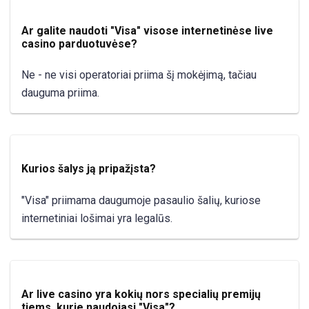
Ar galite naudoti "Visa" visose internetinėse live
casino parduotuvėse?
Ne - ne visi operatoriai priima šį mokėjimą, tačiau
dauguma priima.
Kurios šalys ją pripažįsta?
"Visa" priimama daugumoje pasaulio šalių, kuriose
internetiniai lošimai yra legalūs.
Ar live casino yra kokių nors specialių premijų
tiems, kurie naudojasi "Visa"?