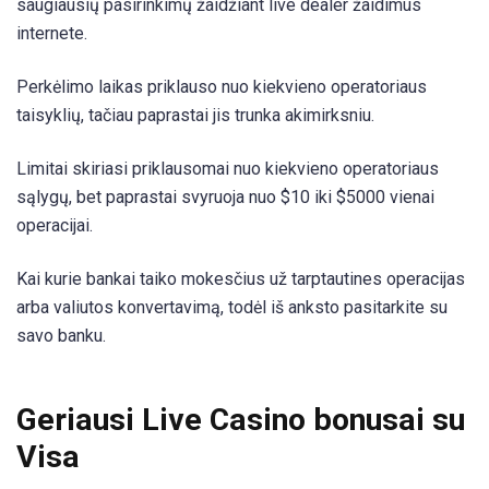
saugiausių pasirinkimų žaidžiant live dealer žaidimus
internete.
Perkėlimo laikas priklauso nuo kiekvieno operatoriaus
taisyklių, tačiau paprastai jis trunka akimirksniu.
Limitai skiriasi priklausomai nuo kiekvieno operatoriaus
sąlygų, bet paprastai svyruoja nuo $10 iki $5000 vienai
operacijai.
Kai kurie bankai taiko mokesčius už tarptautines operacijas
arba valiutos konvertavimą, todėl iš anksto pasitarkite su
savo banku.
Geriausi Live Casino bonusai su
Visa