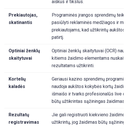
aiškus ir tikslus.
Prekiautojas,
Programinės įrangos sprendimų teikėja
skatinantis
pasiūlyti reklaminės medžiagos ir m
prekiautojams, kad užtikrintų aukštos
patirtį.
Optiniai ženklų
Optiniai ženklų skaitytuvai (OCR) naud
skaitytuvai
kitiems žaidimo elementams nuskaityti
rezultatams užtikrinti.
Kortelių
Geriausi kazino sprendimų programinės
kaladės
naudoja aukštos kokybės kortų žaidimų
išmaišo ir tvarko profesionalūs live cas
būtų užtikrintas sąžiningas žaidimas.
Rezultatų
Jie gali registruoti kiekvieno žaidimo 
registravimas
užtikrintų, jog žaidimas būtų sąžininga