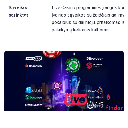
Sąveikos
Live Casino programinės įrangos kūrėja
parinktys
įvairias sąveikos su žaidėjais galimybe
pokalbius su dalintoju, pritaikomas lažy
palaikymą keliomis kalbomis.