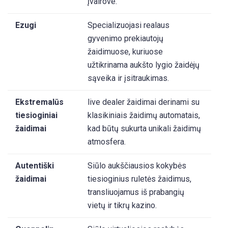
įvairove.
Ezugi
Specializuojasi realaus
gyvenimo prekiautojų
žaidimuose, kuriuose
užtikrinama aukšto lygio žaidėjų
sąveika ir įsitraukimas.
Ekstremalūs
live dealer žaidimai derinami su
tiesioginiai
klasikiniais žaidimų automatais,
žaidimai
kad būtų sukurta unikali žaidimų
atmosfera.
Autentiški
Siūlo aukščiausios kokybės
žaidimai
tiesioginius ruletės žaidimus,
transliuojamus iš prabangių
vietų ir tikrų kazino.