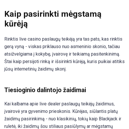
Kaip pasirinkti mėgstamą
kūrėją
Rinktis live casino paslaugų teikėją yra tas pats, kas rinktis
gerą vyną - viskas priklauso nuo asmeninio skonio, tačiau
atsižvelgiama į kokybę, įvairovę ir teikiamą pasitenkinimą.
Štai kaip persijoti rinką ir išsirinkti kūrėją, kuris puikiai atitiks
jūsų internetinių žaidimų skonį.
Tiesioginio dalintojo žaidimai
Kai kalbama apie live dealer paslaugų teikėjų žaidimus,
įvairovė yra gyvenimo prieskonis. Kūrėjas, siūlantis platų
žaidimų pasirinkimą - nuo klasikinių, tokių kaip Blackjack ir
ruletė, iki žaidimų šou stiliaus pasiūlymų ar mėgstamų