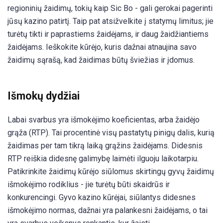
regioninių žaidimų, tokių kaip Sic Bo - gali gerokai pagerinti
jūsų kazino patirtį. Taip pat atsižvelkite į statymų limitus; jie
turėtų tikti ir paprastiems žaidėjams, ir daug žaidžiantiems
žaidėjams. Ieškokite kūrėjo, kuris dažnai atnaujina savo
žaidimų sąrašą, kad žaidimas būtų šviežias ir įdomus.
Išmokų dydžiai
Labai svarbus yra išmokėjimo koeficientas, arba žaidėjo
grąža (RTP). Tai procentinė visų pastatytų pinigų dalis, kurią
žaidimas per tam tikrą laiką grąžins žaidėjams. Didesnis
RTP reiškia didesnę galimybę laimėti ilguoju laikotarpiu.
Patikrinkite žaidimų kūrėjo siūlomus skirtingų gyvų žaidimų
išmokėjimo rodiklius - jie turėtų būti skaidrūs ir
konkurencingi. Gyvo kazino kūrėjai, siūlantys didesnes
išmokėjimo normas, dažnai yra palankesni žaidėjams, o tai