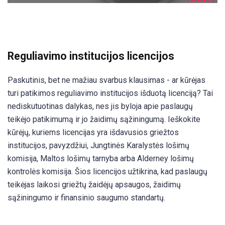
Reguliavimo institucijos licencijos
Paskutinis, bet ne mažiau svarbus klausimas - ar kūrėjas
turi patikimos reguliavimo institucijos išduotą licenciją? Tai
nediskutuotinas dalykas, nes jis byloja apie paslaugų
teikėjo patikimumą ir jo žaidimų sąžiningumą. Ieškokite
kūrėjų, kuriems licencijas yra išdavusios griežtos
institucijos, pavyzdžiui, Jungtinės Karalystės lošimų
komisija, Maltos lošimų tarnyba arba Alderney lošimų
kontrolės komisija. Šios licencijos užtikrina, kad paslaugų
teikėjas laikosi griežtų žaidėjų apsaugos, žaidimų
sąžiningumo ir finansinio saugumo standartų.