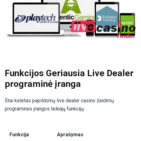
Funkcijos Geriausia Live Dealer
programinė įranga
Štai keletas papildomų live dealer casino žaidimų
programinės įrangos teikėjų funkcijų:
Funkcija
Aprašymas