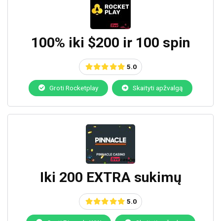
100% iki $200 ir 100 spin
5.0
Groti Rocketplay
Skaityti apžvalgą
Iki 200 EXTRA sukimų
5.0