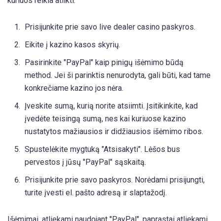
kuriuos reikia atlikti:
Prisijunkite prie savo live dealer casino paskyros.
Eikite į kazino kasos skyrių.
Pasirinkite "PayPal" kaip pinigų išėmimo būdą
method. Jei ši parinktis nenurodyta, gali būti, kad tame
konkrečiame kazino jos nėra.
Įveskite sumą, kurią norite atsiimti. Įsitikinkite, kad
įvedėte teisingą sumą, nes kai kuriuose kazino
nustatytos mažiausios ir didžiausios išėmimo ribos.
Spustelėkite mygtuką "Atsisakyti". Lėšos bus
pervestos į jūsų "PayPal" sąskaitą.
Prisijunkite prie savo paskyros. Norėdami prisijungti,
turite įvesti el. pašto adresą ir slaptažodį.
Išėmimai, atliekami naudojant "PayPal", paprastai atliekami