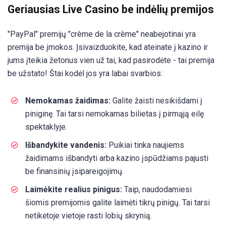
Geriausias Live Casino be indėlių premijos
"PayPal" premijų "crème de la crème" neabejotinai yra
premija be įmokos. Įsivaizduokite, kad ateinate į kazino ir
jums įteikia žetonus vien už tai, kad pasirodėte - tai premija
be užstato! Štai kodėl jos yra labai svarbios:
Nemokamas žaidimas:
Galite žaisti nesikišdami į
piniginę. Tai tarsi nemokamas bilietas į pirmąją eilę
spektaklyje.
Išbandykite vandenis:
Puikiai tinka naujiems
žaidimams išbandyti arba kazino įspūdžiams pajusti
be finansinių įsipareigojimų.
Laimėkite realius pinigus:
Taip, naudodamiesi
šiomis premijomis galite laimėti tikrų pinigų. Tai tarsi
netikėtoje vietoje rasti lobių skrynią.