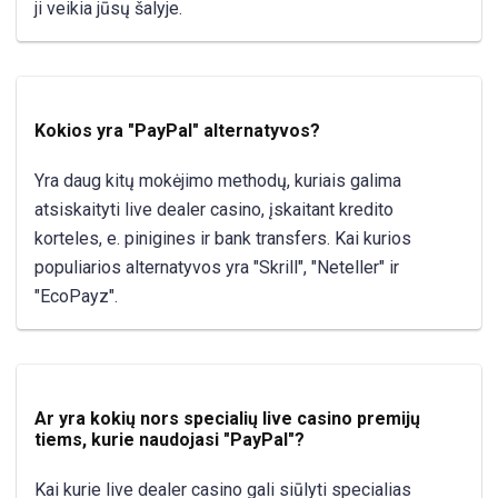
ji veikia jūsų šalyje.
Kokios yra "PayPal" alternatyvos?
Yra daug kitų mokėjimo methodų, kuriais galima
atsiskaityti live dealer casino, įskaitant kredito
korteles, e. pinigines ir bank transfers. Kai kurios
populiarios alternatyvos yra "Skrill", "Neteller" ir
"EcoPayz".
Ar yra kokių nors specialių live casino premijų
tiems, kurie naudojasi "PayPal"?
Kai kurie live dealer casino gali siūlyti specialias