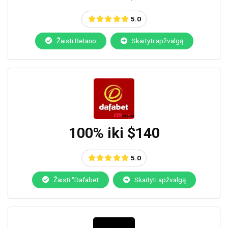
5.0
Žaisti Betano
Skaityti apžvalgą
100% iki $140
5.0
Žaisti "Dafabet
Skaityti apžvalgą