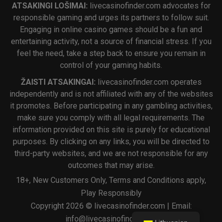
ATSAKINGI LOŠIMAI:
livecasinofinder.com advocates for
responsible gaming and urges its partners to follow suit.
Engaging in online casino games should be a fun and
entertaining activity, not a source of financial stress. If you
feel the need, take a step back to ensure you remain in
control of your gaming habits.
ŽAISTI ATSAKINGAI:
livecasinofinder.com operates
independently and is not affiliated with any of the websites
it promotes. Before participating in any gambling activities,
make sure you comply with all legal requirements. The
information provided on this site is purely for educational
purposes. By clicking on any links, you will be directed to
third-party websites, and we are not responsible for any
outcomes that may arise.
18+, New Customers Only, Terms and Conditions apply,
Play Responsibly
Copyright 2026 © livecasinofinder.com | Email:
info@livecasinofinder.com