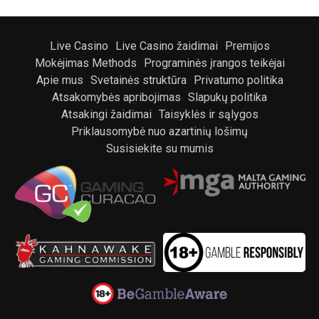
Live Casino
Live Casino žaidimai
Premijos
Mokėjimas Methods
Programinės įrangos teikėjai
Apie mus
Svetainės struktūra
Privatumo politika
Atsakomybės apribojimas
Slapukų politika
Atsakingi žaidimai
Taisyklės ir sąlygos
Priklausomybė nuo azartinių lošimų
Susisiekite su mumis