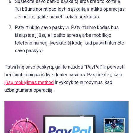
Susiekite savo banko sąskaitą arba kredito kortelę.
Tai būtina norint papildyti sąskaitą ir atlikti operacijas.
Jei norite, galite susieti kelias sąskaitas.
Patvirtinkite savo paskyrą. Patvirtinimo kodas bus
išsiųstas į jūsų el. pašto adresą arba mobiliojo
telefono numerį. Įveskite šį kodą, kad patvirtintumėte
savo paskyrą.
Patvirtinę savo paskyrą, galite naudoti "PayPal" ir pervesti
bei išimti pinigus iš live dealer casinos. Pasirinkite jį kaip
jūsų mokėjimas method
ir vykdykite nurodymus, kad
užbaigtumėte operaciją.