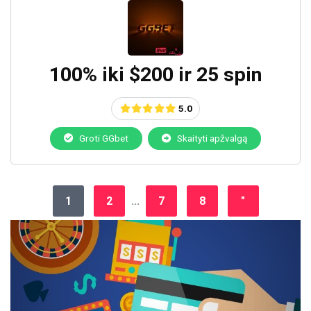
100% iki $200 ir 25 spin
5.0
Groti GGbet
Skaityti apžvalgą
1
2
...
7
8
"