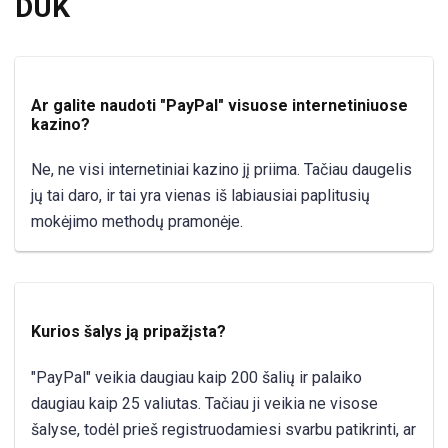
DUK
Ar galite naudoti "PayPal" visuose internetiniuose
kazino?
Ne, ne visi internetiniai kazino jį priima. Tačiau daugelis
jų tai daro, ir tai yra vienas iš labiausiai paplitusių
mokėjimo methodų pramonėje.
Kurios šalys ją pripažįsta?
"PayPal" veikia daugiau kaip 200 šalių ir palaiko
daugiau kaip 25 valiutas. Tačiau ji veikia ne visose
šalyse, todėl prieš registruodamiesi svarbu patikrinti, ar