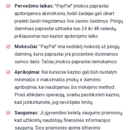
Pervežimo laikas:
"PayPal" įmokos paprastai
apdorojamos akimirksniu, todėl žaidėjai gali iškart
pradėti žaisti mėgstamus live casino žaidimus. Pinigų
išėmimas paprastai užtrunka nuo 24 iki 48 valandų,
priklausomai nuo kazino apdorojimo laiko.
Mokesčiai:
"PayPal" ima nedidelį mokestį už pinigų
išėmimą, kuris paprastai yra procentinė išsiimamos
sumos dalis. Tačiau įmokos paprastai nemokamos.
Apribojimai:
Kai kuriuose kazino gali būti nustatyti
minimalūs ir maksimalūs įmokų ir išėmimo
apribojimai, kai naudojamas šis mokėjimo method.
Prieš atlikdami operaciją, svarbu pasitikslinti kazino,
kad įsitikintumėte, jog neviršijate limitų.
Saugumas:
Ji įgyvendino keletą saugumo priemonių,
kad užtikrintų naudotojų finansinės informacijos
saugumą. Šios priemonės apima šifravimo