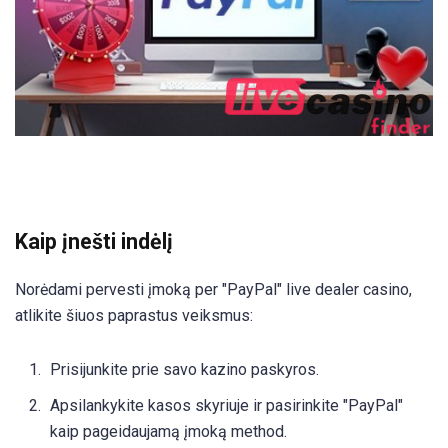
Kaip įnešti indėlį
Norėdami pervesti įmoką per "PayPal" live dealer casino,
atlikite šiuos paprastus veiksmus:
Prisijunkite prie savo kazino paskyros.
Apsilankykite kasos skyriuje ir pasirinkite "PayPal"
kaip pageidaujamą įmoką method.