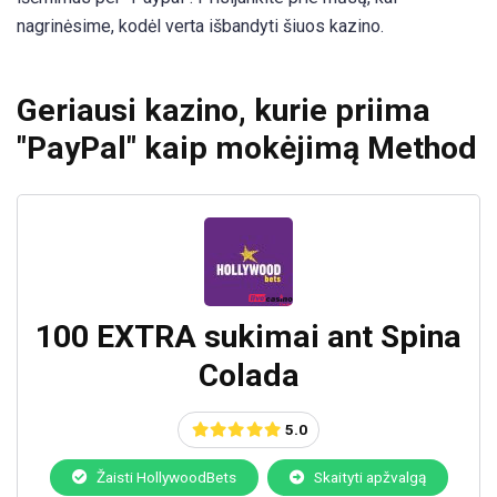
nagrinėsime, kodėl verta išbandyti šiuos kazino.
Geriausi kazino, kurie priima
"PayPal" kaip mokėjimą Method
100 EXTRA sukimai ant Spina
Colada
5.0
Žaisti HollywoodBets
Skaityti apžvalgą