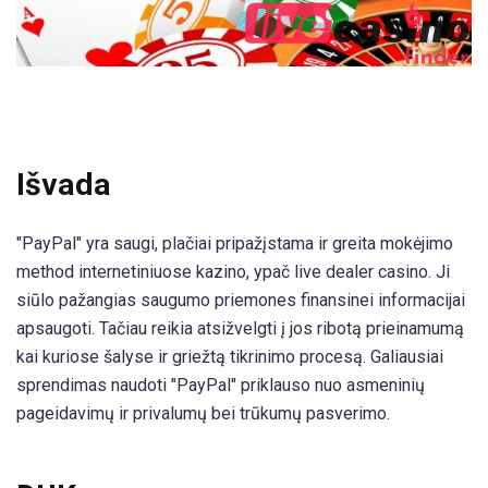
Išvada
"PayPal" yra saugi, plačiai pripažįstama ir greita mokėjimo
method internetiniuose kazino, ypač live dealer casino. Ji
siūlo pažangias saugumo priemones finansinei informacijai
apsaugoti. Tačiau reikia atsižvelgti į jos ribotą prieinamumą
kai kuriose šalyse ir griežtą tikrinimo procesą. Galiausiai
sprendimas naudoti "PayPal" priklauso nuo asmeninių
pageidavimų ir privalumų bei trūkumų pasverimo.