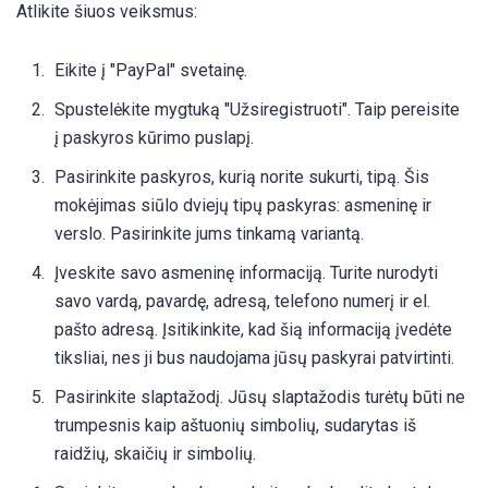
Atlikite šiuos veiksmus:
Eikite į "PayPal" svetainę.
Spustelėkite mygtuką "Užsiregistruoti". Taip pereisite
į paskyros kūrimo puslapį.
Pasirinkite paskyros, kurią norite sukurti, tipą. Šis
mokėjimas siūlo dviejų tipų paskyras: asmeninę ir
verslo. Pasirinkite jums tinkamą variantą.
Įveskite savo asmeninę informaciją. Turite nurodyti
savo vardą, pavardę, adresą, telefono numerį ir el.
pašto adresą. Įsitikinkite, kad šią informaciją įvedėte
tiksliai, nes ji bus naudojama jūsų paskyrai patvirtinti.
Pasirinkite slaptažodį. Jūsų slaptažodis turėtų būti ne
trumpesnis kaip aštuonių simbolių, sudarytas iš
raidžių, skaičių ir simbolių.