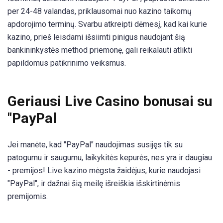
per 24-48 valandas, priklausomai nuo kazino taikomų
apdorojimo terminų. Svarbu atkreipti dėmesį, kad kai kurie
kazino, prieš leisdami išsiimti pinigus naudojant šią
bankininkystės method priemonę, gali reikalauti atlikti
papildomus patikrinimo veiksmus.
Geriausi Live Casino bonusai su
"PayPal
Jei manėte, kad "PayPal" naudojimas susijęs tik su
patogumu ir saugumu, laikykitės kepurės, nes yra ir daugiau
- premijos! Live kazino mėgsta žaidėjus, kurie naudojasi
"PayPal", ir dažnai šią meilę išreiškia išskirtinėmis
premijomis.