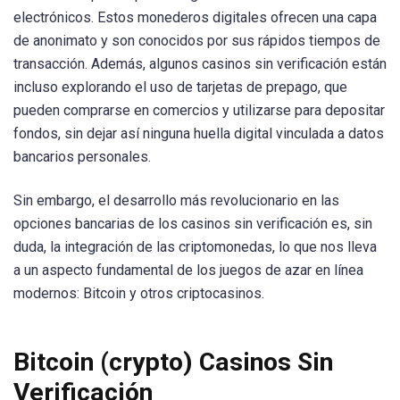
electrónicos. Estos monederos digitales ofrecen una capa
de anonimato y son conocidos por sus rápidos tiempos de
transacción. Además, algunos casinos sin verificación están
incluso explorando el uso de tarjetas de prepago, que
pueden comprarse en comercios y utilizarse para depositar
fondos, sin dejar así ninguna huella digital vinculada a datos
bancarios personales.
Sin embargo, el desarrollo más revolucionario en las
opciones bancarias de los casinos sin verificación es, sin
duda, la integración de las criptomonedas, lo que nos lleva
a un aspecto fundamental de los juegos de azar en línea
modernos: Bitcoin y otros criptocasinos.
Bitcoin (crypto) Casinos Sin
Verificación