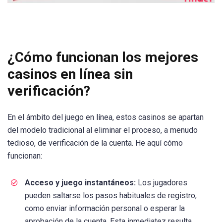
¿Cómo funcionan los mejores
casinos en línea sin
verificación?
En el ámbito del juego en línea, estos casinos se apartan
del modelo tradicional al eliminar el proceso, a menudo
tedioso, de verificación de la cuenta. He aquí cómo
funcionan:
Acceso y juego instantáneos:
Los jugadores
pueden saltarse los pasos habituales de registro,
como enviar información personal o esperar la
aprobación de la cuenta. Esta inmediatez resulta