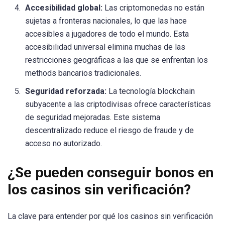
Accesibilidad global:
Las criptomonedas no están
sujetas a fronteras nacionales, lo que las hace
accesibles a jugadores de todo el mundo. Esta
accesibilidad universal elimina muchas de las
restricciones geográficas a las que se enfrentan los
methods bancarios tradicionales.
Seguridad reforzada:
La tecnología blockchain
subyacente a las criptodivisas ofrece características
de seguridad mejoradas. Este sistema
descentralizado reduce el riesgo de fraude y de
acceso no autorizado.
¿Se pueden conseguir bonos en
los casinos sin verificación?
La clave para entender por qué los casinos sin verificación