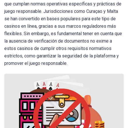
que cumplan normas operativas específicas y prácticas de
juego responsable. Jurisdicciones como Curaçao y Malta
se han convertido en bases populares para este tipo de
casinos en línea, gracias a sus marcos reguladores más
flexibles. Sin embargo, es fundamental tener en cuenta que
la ausencia de verificación de documentos no exime a
estos casinos de cumplir otros requisitos normativos
estrictos, como garantizar la seguridad de la plataforma y
promover el juego responsable.