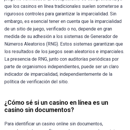
que los casinos en línea tradicionales suelen someterse a
rigurosos controles para garantizar la imparcialidad. Sin
embargo, es esencial tener en cuenta que la imparcialidad
de un sitio de juego, verificado o no, depende en gran
medida de su adhesión a los sistemas de Generador de
Números Aleatorios (RNG). Estos sistemas garantizan que
los resultados de los juegos sean aleatorios e imparciales.
La presencia de RNG, junto con auditorías periódicas por
parte de organismos independientes, puede ser un claro
indicador de imparcialidad, independientemente de la
política de verificación del sitio.
¿Cómo sé si un casino en línea es un
casino sin documentos?
Para identificar un casino online sin documentos,