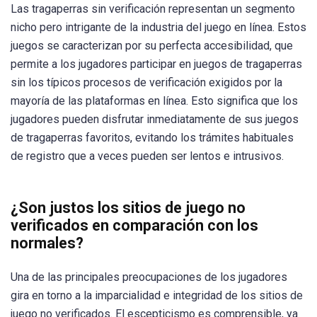
Las tragaperras sin verificación representan un segmento
nicho pero intrigante de la industria del juego en línea. Estos
juegos se caracterizan por su perfecta accesibilidad, que
permite a los jugadores participar en juegos de tragaperras
sin los típicos procesos de verificación exigidos por la
mayoría de las plataformas en línea. Esto significa que los
jugadores pueden disfrutar inmediatamente de sus juegos
de tragaperras favoritos, evitando los trámites habituales
de registro que a veces pueden ser lentos e intrusivos.
¿Son justos los sitios de juego no
verificados en comparación con los
normales?
Una de las principales preocupaciones de los jugadores
gira en torno a la imparcialidad e integridad de los sitios de
juego no verificados. El escepticismo es comprensible, ya