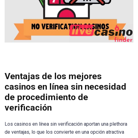
Ventajas de los mejores
casinos en línea sin necesidad
de procedimiento de
verificación
Los casinos en línea sin verificación aportan una plethora
de ventajas, lo que los convierte en una opción atractiva