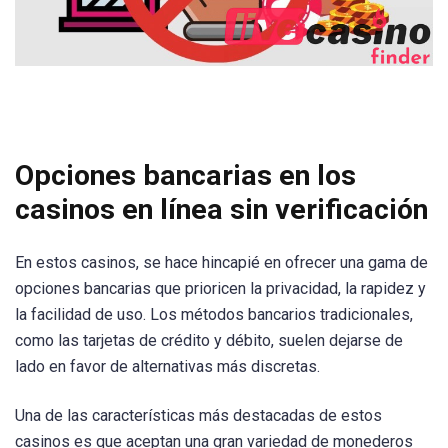
Opciones bancarias en los
casinos en línea sin verificación
En estos casinos, se hace hincapié en ofrecer una gama de
opciones bancarias que prioricen la privacidad, la rapidez y
la facilidad de uso. Los métodos bancarios tradicionales,
como las tarjetas de crédito y débito, suelen dejarse de
lado en favor de alternativas más discretas.
Una de las características más destacadas de estos
casinos es que aceptan una gran variedad de monederos