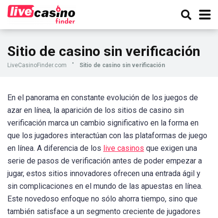
Sitio de casino sin verificación
LiveCasinoFinder.com
"
Sitio de casino sin verificación
En el panorama en constante evolución de los juegos de
azar en línea, la aparición de los sitios de casino sin
verificación marca un cambio significativo en la forma en
que los jugadores interactúan con las plataformas de juego
en línea. A diferencia de los
live casinos
que exigen una
serie de pasos de verificación antes de poder empezar a
jugar, estos sitios innovadores ofrecen una entrada ágil y
sin complicaciones en el mundo de las apuestas en línea.
Este novedoso enfoque no sólo ahorra tiempo, sino que
también satisface a un segmento creciente de jugadores