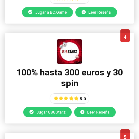
Jugar a BC.Game
Leer Reseña
4
100% hasta 300 euros y 30
spin
5.0
Jugar 888Starz
Leer Reseña
5