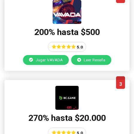
200% hasta $500
5.0
Jugar VAVADA
Leer Reseña
3
270% hasta $20.000
5.0