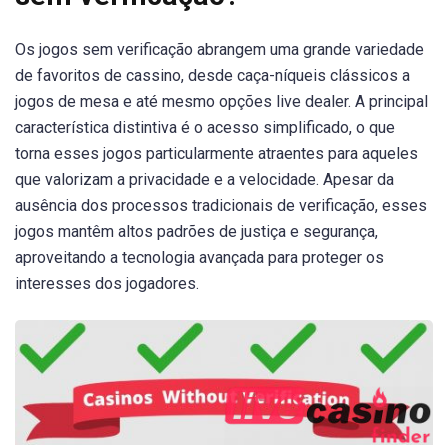
Os jogos sem verificação abrangem uma grande variedade
de favoritos de cassino, desde caça-níqueis clássicos a
jogos de mesa e até mesmo opções live dealer. A principal
característica distintiva é o acesso simplificado, o que
torna esses jogos particularmente atraentes para aqueles
que valorizam a privacidade e a velocidade. Apesar da
ausência dos processos tradicionais de verificação, esses
jogos mantêm altos padrões de justiça e segurança,
aproveitando a tecnologia avançada para proteger os
interesses dos jogadores.