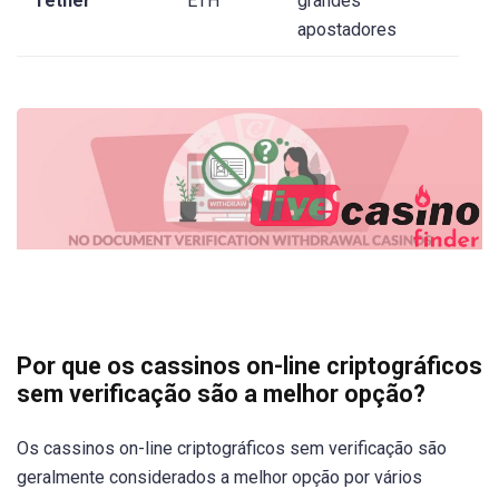
Tether
ETH
grandes
apostadores
Por que os cassinos on-line criptográficos
sem verificação são a melhor opção?
Os cassinos on-line criptográficos sem verificação são
geralmente considerados a melhor opção por vários