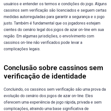
usuários e entender os termos e condições do jogo. Alguns
cassinos sem verificação são licenciados e seguem certas
medidas autorreguladas para garantir a segurança e o jogo
justo. Também é fundamental que os jogadores estejam
cientes do cenário legal dos jogos de azar on-line em sua
região. Em algumas jurisdições, o envolvimento com
cassinos on-line não verificados pode levar a
complicações legais.
Conclusão sobre cassinos sem
verificação de identidade
Concluindo, os cassinos sem verificação são uma prova da
evolução do cenário dos jogos de azar on-line. Eles
oferecem uma experiência de jogo rápida, privada e sem
complicações, atraindo uma base significativa de