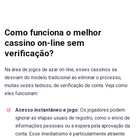
Como funciona o melhor
cassino on-line sem
verificação?
Na área de jogos de azar on-line, esses cassinos se
desviam do modelo tradicional ao eliminar o processo,
muitas vezes tedioso, de verificação de conta. Veja como
eles funcionam:
Acesso instantâneo e jogo:
Os jogadores podem
ignorar as etapas usuais de registro, como o envio de
informações pessoais ou a espera pela aprovação da
conta. Esse imediatismo é particularmente atraente