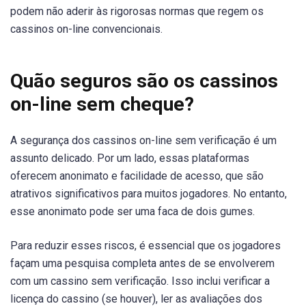
podem não aderir às rigorosas normas que regem os
cassinos on-line convencionais.
Quão seguros são os cassinos
on-line sem cheque?
A segurança dos cassinos on-line sem verificação é um
assunto delicado. Por um lado, essas plataformas
oferecem anonimato e facilidade de acesso, que são
atrativos significativos para muitos jogadores. No entanto,
esse anonimato pode ser uma faca de dois gumes.
Para reduzir esses riscos, é essencial que os jogadores
façam uma pesquisa completa antes de se envolverem
com um cassino sem verificação. Isso inclui verificar a
licença do cassino (se houver), ler as avaliações dos