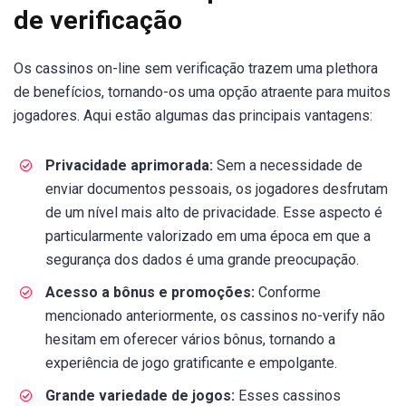
de verificação
Os cassinos on-line sem verificação trazem uma plethora
de benefícios, tornando-os uma opção atraente para muitos
jogadores. Aqui estão algumas das principais vantagens:
Privacidade aprimorada:
Sem a necessidade de
enviar documentos pessoais, os jogadores desfrutam
de um nível mais alto de privacidade. Esse aspecto é
particularmente valorizado em uma época em que a
segurança dos dados é uma grande preocupação.
Acesso a bônus e promoções:
Conforme
mencionado anteriormente, os cassinos no-verify não
hesitam em oferecer vários bônus, tornando a
experiência de jogo gratificante e empolgante.
Grande variedade de jogos:
Esses cassinos