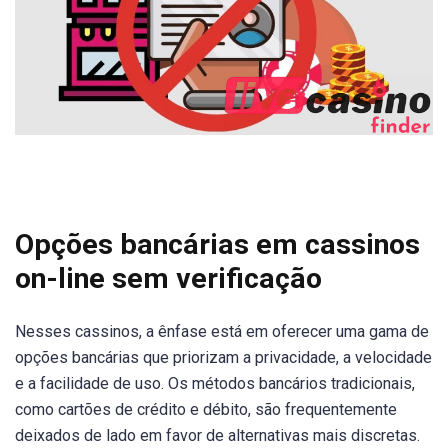
Opções bancárias em cassinos
on-line sem verificação
Nesses cassinos, a ênfase está em oferecer uma gama de
opções bancárias que priorizam a privacidade, a velocidade
e a facilidade de uso. Os métodos bancários tradicionais,
como cartões de crédito e débito, são frequentemente
deixados de lado em favor de alternativas mais discretas.