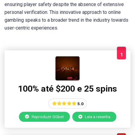
ensuring player safety despite the absence of extensive
personal verification. This innovative approach to online
gambling speaks to a broader trend in the industry towards
user-centric experiences.
1
100% até $200 e 25 spins
5.0
Reproduzir GGbet
Leia a resenha