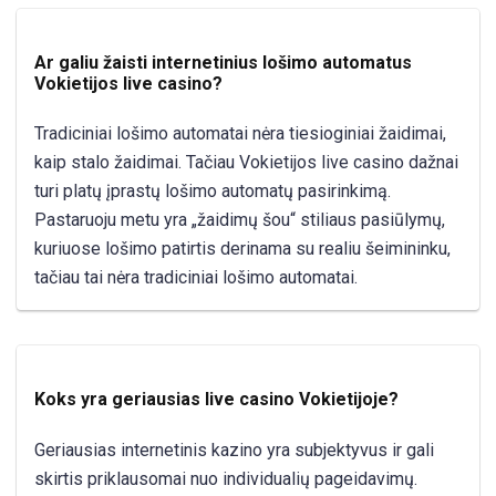
Ar galiu žaisti internetinius lošimo automatus
Vokietijos live casino?
Tradiciniai lošimo automatai nėra tiesioginiai žaidimai,
kaip stalo žaidimai. Tačiau Vokietijos live casino dažnai
turi platų įprastų lošimo automatų pasirinkimą.
Pastaruoju metu yra „žaidimų šou“ stiliaus pasiūlymų,
kuriuose lošimo patirtis derinama su realiu šeimininku,
tačiau tai nėra tradiciniai lošimo automatai.
Koks yra geriausias live casino Vokietijoje?
Geriausias internetinis kazino yra subjektyvus ir gali
skirtis priklausomai nuo individualių pageidavimų.