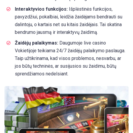
Interaktyvios funkcijos:
Išplėstinės funkcijos,
pavyzdžiui, pokalbiai, leidžia žaidėjams bendrauti su
dalintoju, o kartais net su kitais žaidėjais. Tai skatina
bendrumo jausmą ir interaktyvų žaidimą.
Žaidėjų palaikymas:
Daugumoje live casino
Vokietijoje teikiama 24/7 žaidėjų palaikymo paslauga.
Taip užtikrinama, kad visos problemos, nesvarbu, ar
jos būtų techninės, ar susijusios su žaidimu, būtų
sprendžiamos nedelsiant.