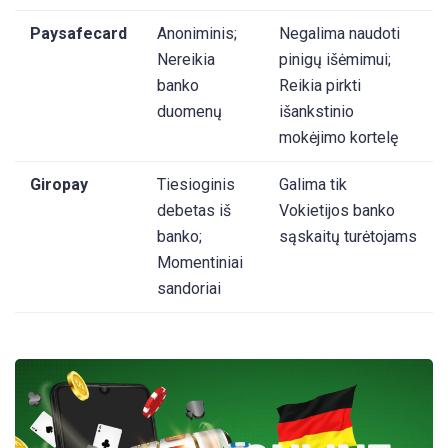
Paysafecard
Anoniminis;
Negalima naudoti
Nereikia
pinigų išėmimui;
banko
Reikia pirkti
duomenų
išankstinio
mokėjimo kortelę
Giropay
Tiesioginis
Galima tik
debetas iš
Vokietijos banko
banko;
sąskaitų turėtojams
Momentiniai
sandoriai