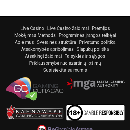
Live Casino
Live Casino žaidimai
Premijos
Mokėjimas Methods
Programinės įrangos teikėjai
Apie mus
Svetainės struktūra
Privatumo politika
Atsakomybės apribojimas
Slapukų politika
Atsakingi žaidimai
Taisyklės ir sąlygos
Priklausomybė nuo azartinių lošimų
Susisiekite su mumis