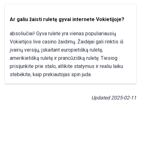
Ar galiu žaisti ruletę gyvai internete Vokietijoje?
absoliučiai! Gyva ruletė yra vienas populiariausių
Vokietijos live casino žaidimų. Žaidėjai gali rinktis iš
įvairių versijų, įskaitant europietišką ruletę,
amerikietišką ruletę ir prancūzišką ruletę. Tiesiog
prisijunkite prie stalo, atlikite statymus ir realiu laiku
stebėkite, kaip prekiautojas spin juda.
Updated 2025-02-11