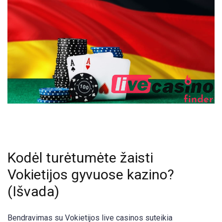
Kodėl turėtumėte žaisti
Vokietijos gyvuose kazino?
(Išvada)
Bendravimas su Vokietijos live casinos suteikia