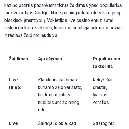
kazino patirtis padarė tam tikrus žaidimus ypač populiarius
tarp Vokietijos žaidėjų. Nuo spinning ruletės iki strateginių
blackjack įmantrybių, Vokietijos live casino entuziastai
aiškiai renkasi žaidimus, kuriuose susilieja sėkmė, įgūdžiai
ir realaus žaidimo jaudulys.
Žaidimas
Aprašymas
Populiarumo
faktorius
Live
Klasikinis žaidimas,
Kokybiški
ruletė
kuriame žaidėjai stato,
srautai,
kur kamuoliukas
įvairios
nusileis ant spinning
versijos.
rato.
Live
Žaidėjai siekia, kad
Strateginis