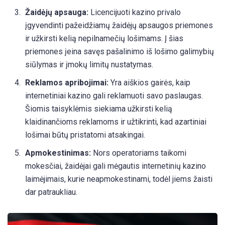
Žaidėjų apsauga:
Licencijuoti kazino privalo
įgyvendinti pažeidžiamų žaidėjų apsaugos priemones
ir užkirsti kelią nepilnamečių lošimams. Į šias
priemones įeina savęs pašalinimo iš lošimo galimybių
siūlymas ir įmokų limitų nustatymas.
Reklamos apribojimai:
Yra aiškios gairės, kaip
internetiniai kazino gali reklamuoti savo paslaugas.
Šiomis taisyklėmis siekiama užkirsti kelią
klaidinančioms reklamoms ir užtikrinti, kad azartiniai
lošimai būtų pristatomi atsakingai.
Apmokestinimas:
Nors operatoriams taikomi
mokesčiai, žaidėjai gali mėgautis internetinių kazino
laimėjimais, kurie neapmokestinami, todėl jiems žaisti
dar patraukliau.