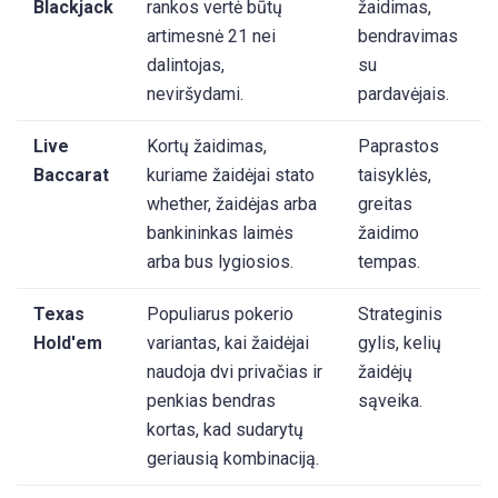
Blackjack
rankos vertė būtų
žaidimas,
artimesnė 21 nei
bendravimas
dalintojas,
su
neviršydami.
pardavėjais.
Live
Kortų žaidimas,
Paprastos
Baccarat
kuriame žaidėjai stato
taisyklės,
whether, žaidėjas arba
greitas
bankininkas laimės
žaidimo
arba bus lygiosios.
tempas.
Texas
Populiarus pokerio
Strateginis
Hold'em
variantas, kai žaidėjai
gylis, kelių
naudoja dvi privačias ir
žaidėjų
penkias bendras
sąveika.
kortas, kad sudarytų
geriausią kombinaciją.