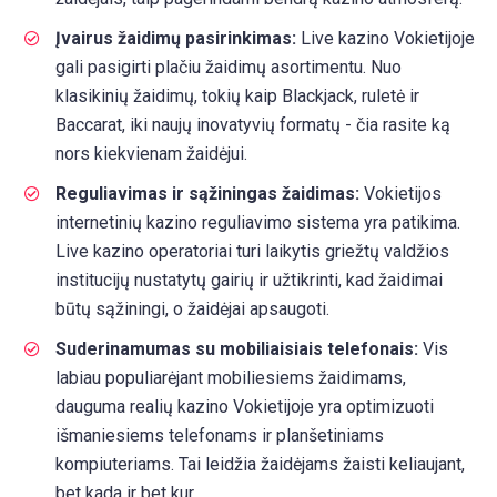
Įvairus žaidimų pasirinkimas:
Live kazino Vokietijoje
gali pasigirti plačiu žaidimų asortimentu. Nuo
klasikinių žaidimų, tokių kaip Blackjack, ruletė ir
Baccarat, iki naujų inovatyvių formatų - čia rasite ką
nors kiekvienam žaidėjui.
Reguliavimas ir sąžiningas žaidimas:
Vokietijos
internetinių kazino reguliavimo sistema yra patikima.
Live kazino operatoriai turi laikytis griežtų valdžios
institucijų nustatytų gairių ir užtikrinti, kad žaidimai
būtų sąžiningi, o žaidėjai apsaugoti.
Suderinamumas su mobiliaisiais telefonais:
Vis
labiau populiarėjant mobiliesiems žaidimams,
dauguma realių kazino Vokietijoje yra optimizuoti
išmaniesiems telefonams ir planšetiniams
kompiuteriams. Tai leidžia žaidėjams žaisti keliaujant,
bet kada ir bet kur.