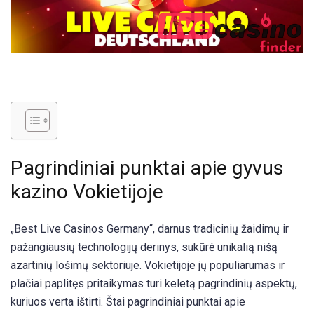
Pagrindiniai punktai apie gyvus
kazino Vokietijoje
„Best Live Casinos Germany“, darnus tradicinių žaidimų ir
pažangiausių technologijų derinys, sukūrė unikalią nišą
azartinių lošimų sektoriuje. Vokietijoje jų populiarumas ir
plačiai paplitęs pritaikymas turi keletą pagrindinių aspektų,
kuriuos verta ištirti. Štai pagrindiniai punktai apie