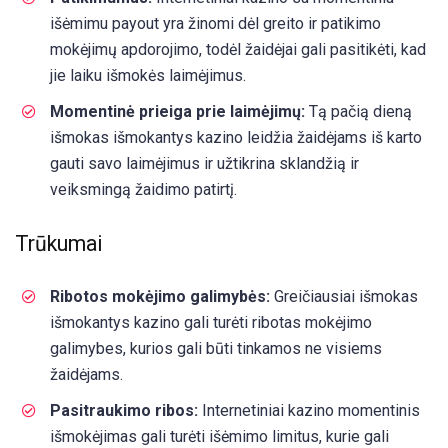
išėmimu
payout yra žinomi dėl greito ir patikimo
mokėjimų apdorojimo, todėl žaidėjai gali pasitikėti, kad
jie laiku išmokės laimėjimus.
Momentinė prieiga prie laimėjimų:
Tą pačią dieną
išmokas išmokantys kazino leidžia žaidėjams iš karto
gauti savo laimėjimus ir užtikrina sklandžią ir
veiksmingą žaidimo patirtį.
Trūkumai
Ribotos mokėjimo galimybės:
Greičiausiai išmokas
išmokantys kazino gali turėti ribotas mokėjimo
galimybes, kurios gali būti tinkamos ne visiems
žaidėjams.
Pasitraukimo ribos:
Internetiniai kazino momentinis
išmokėjimas gali turėti išėmimo limitus, kurie gali