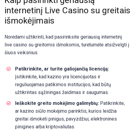
Kaip pasirinkti geriausią
internetinį Live Casino su greitais
išmokėjimais
Norėdami užtikrinti, kad pasirinksite geriausią internetinį
live casino su greitomis išmokomis, turėtumėte atsižvelgti į
šiuos veiksnius:
Patikrinkite, ar turite galiojančią licenciją:
Įsitikinkite, kad kazino yra licencijuotas ir
reguliuojamas patikimos institucijos, kad būtų
užtikrintas sąžiningas žaidimas ir saugumas.
Ieškokite greito mokėjimo galimybių:
Patikrinkite,
ar kazino siūlo mokėjimo parinktis, kurios leidžia
greitai išmokėti pinigus, pavyzdžiui, elektronines
pinigines arba kriptovaliutas.