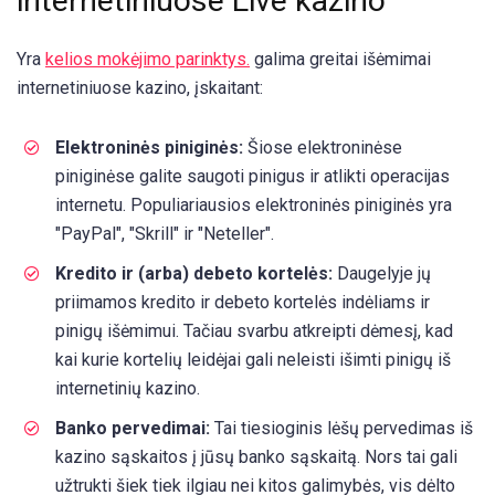
internetiniuose Live kazino
Yra
kelios mokėjimo parinktys.
galima greitai
išėmimai
internetiniuose kazino, įskaitant:
Elektroninės piniginės:
Šiose elektroninėse
piniginėse galite saugoti pinigus ir atlikti operacijas
internetu. Populiariausios elektroninės piniginės yra
"PayPal", "Skrill" ir "Neteller".
Kredito ir (arba) debeto kortelės:
Daugelyje jų
priimamos kredito ir debeto kortelės indėliams ir
pinigų išėmimui. Tačiau svarbu atkreipti dėmesį, kad
kai kurie kortelių leidėjai gali neleisti išimti pinigų iš
internetinių kazino.
Banko pervedimai:
Tai tiesioginis lėšų pervedimas iš
kazino sąskaitos į jūsų banko sąskaitą. Nors tai gali
užtrukti šiek tiek ilgiau nei kitos galimybės, vis dėlto