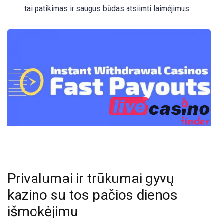
tai patikimas ir saugus būdas atsiimti laimėjimus.
Privalumai ir trūkumai gyvų
kazino su tos pačios dienos
išmokėjimu