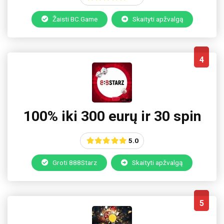
Žaisti BC.Game
Skaityti apžvalgą
4
100% iki 300 eurų ir 30 spin
5.0
Groti 888Starz
Skaityti apžvalgą
5