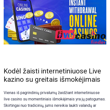
Kodėl žaisti internetiniuose Live
kazino su greitais išmokėjimais
Vienas iš pagrindinių privalumų žaidžiant internetiniuose
live casino su momentiniais išmokėjimais yra jų patogumas.
Skirtingai nuo tradicinių, jums nereikia laukti valandų ar