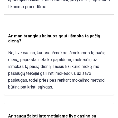
tikrinimo procedūros.
Ar man brangiau kainuos gauti išmoką tą pačią
dieną?
Ne, live casino, kuriose išmokos išmokamos tą pačią
dieną, paprastai netaiko papildomų mokesčių už
išmokas tą pačią dieną. Tačiau kai kurie mokėjimo
paslaugų teikėjai gali imti mokesčius už savo
paslaugas, todėl prieš pasirenkant mokėjimo method
būtina patikrinti sąlygas.
Ar saugu žaisti internetiniame live casino su