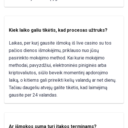
Kiek laiko galiu tikėtis, kad procesas užtruks?
Laikas, per kurį gausite išmoką iš live casino su tos
pačios dienos išmokėjimu, priklauso nuo jūsų
pasirinkto mokėjimo method. Kai kurie mokėjimo
methodai, pavyzdžiui, elektroninės piniginės arba
kriptovaliutos, siūlo beveik momentinį apdorojimo
laiką, o kitiems gali prireikti kelių valandų ar net dienų.
Tačiau daugeliu atvejų galite tikėtis, kad laimėjimą
gausite per 24 valandas.
Ar išmokos suma turi įtakos terminams?