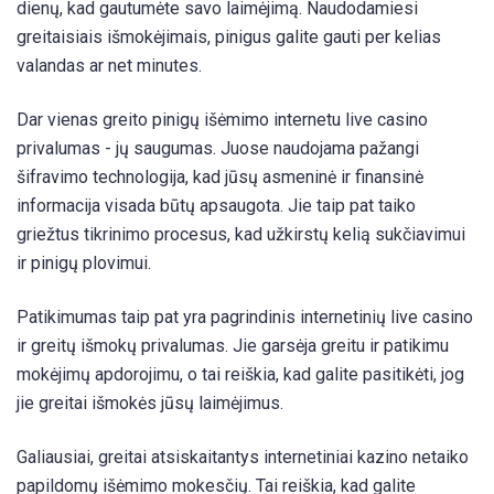
dienų, kad gautumėte savo laimėjimą. Naudodamiesi
greitaisiais išmokėjimais, pinigus galite gauti per kelias
valandas ar net minutes.
Dar vienas greito pinigų išėmimo internetu live casino
privalumas - jų saugumas. Juose naudojama pažangi
šifravimo technologija, kad jūsų asmeninė ir finansinė
informacija visada būtų apsaugota. Jie taip pat taiko
griežtus tikrinimo procesus, kad užkirstų kelią sukčiavimui
ir pinigų plovimui.
Patikimumas taip pat yra pagrindinis internetinių live casino
ir greitų išmokų privalumas. Jie garsėja greitu ir patikimu
mokėjimų apdorojimu, o tai reiškia, kad galite pasitikėti, jog
jie greitai išmokės jūsų laimėjimus.
Galiausiai, greitai atsiskaitantys internetiniai kazino netaiko
papildomų išėmimo mokesčių. Tai reiškia, kad galite