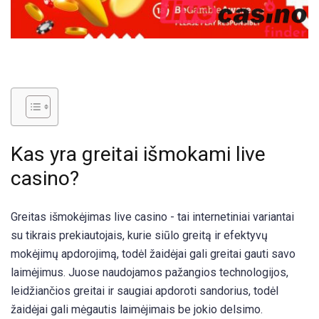
Kas yra greitai išmokami live
casino?
Greitas išmokėjimas live casino - tai internetiniai variantai
su tikrais prekiautojais, kurie siūlo greitą ir efektyvų
mokėjimų apdorojimą, todėl žaidėjai gali greitai gauti savo
laimėjimus. Juose naudojamos pažangios technologijos,
leidžiančios greitai ir saugiai apdoroti sandorius, todėl
žaidėjai gali mėgautis laimėjimais be jokio delsimo.