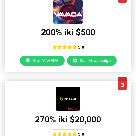
200% iki $500
5.0
Groti VAVADA
Skaityti apžvalgą
3
270% iki $20,000
5.0