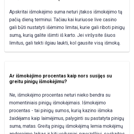
Apskritai išmokėjimo suma neturi įtakos išmokėjimo tą
pačią dieną terminui. Tačiau kai kuriuose live casino
gali būti nustatyti išėmimo limitai, kurie gali riboti pinigų
sumą, kurią galite išimti iš karto. Jei viršysite šiuos
limitus, gali tekti ilgiau laukti, kol gausite visą išmoką.
Ar išmokėjimo procentas kaip nors susijęs su
greitu pinigų išmokėjimu?
Ne, išmokėjimo procentas neturi nieko bendra su
momentiniais pinigų išmokėjimais. Išmokėjimo
procentas - tai pinigų sumos, kurią kazino išmoka
žaidėjams kaip laimėjimus, palyginti su pastatyta pinigų
suma, matas. Greitą pinigų išmokėjimą lemia mokėjimų
apdorojimo laikas ir kiti veiksniai, pavyzdžiui, sąskaitos