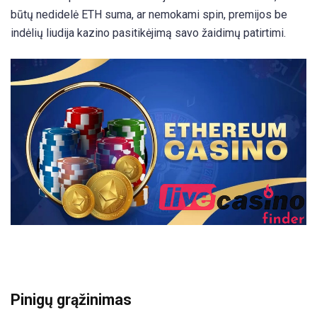
būtų nedidelė ETH suma, ar nemokami spin, premijos be
indėlių liudija kazino pasitikėjimą savo žaidimų patirtimi.
Pinigų grąžinimas