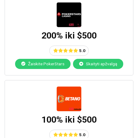
200% iki $500
5.0
Žaiskite PokerStars
Skaityti apžvalgą
100% iki $500
5.0