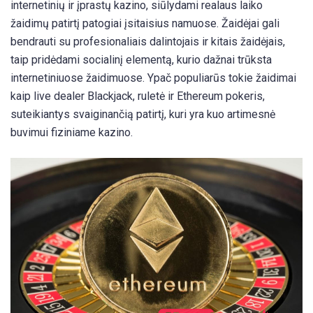
internetinių ir įprastų kazino, siūlydami realaus laiko
žaidimų patirtį patogiai įsitaisius namuose. Žaidėjai gali
bendrauti su profesionaliais dalintojais ir kitais žaidėjais,
taip pridėdami socialinį elementą, kurio dažnai trūksta
internetiniuose žaidimuose. Ypač populiarūs tokie žaidimai
kaip live dealer Blackjack, ruletė ir Ethereum pokeris,
suteikiantys svaiginančią patirtį, kuri yra kuo artimesnė
buvimui fiziniame kazino.