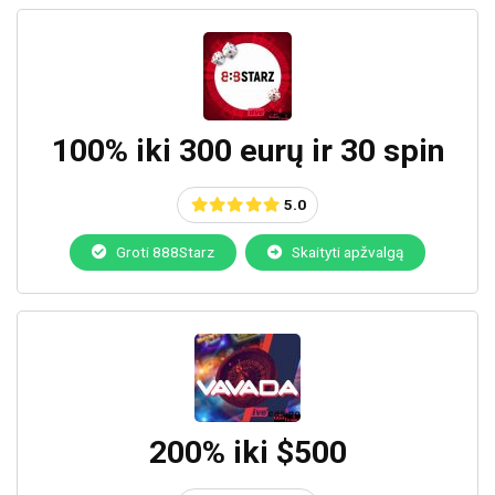
100% iki 300 eurų ir 30 spin
5.0
Groti 888Starz
Skaityti apžvalgą
200% iki $500