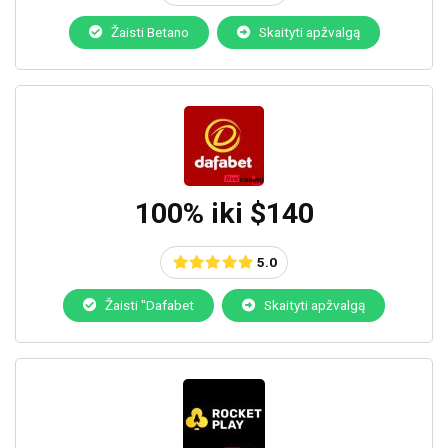
Žaisti Betano
Skaityti apžvalgą
100% iki $140
5.0
Žaisti "Dafabet
Skaityti apžvalgą