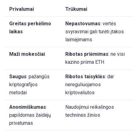
Privalumai
Trūkumai
Greitas perkėlimo
Nepastovumas
: vertės
laikas
svyravimai gali turėti įtakos
laimėjimams
Maži mokesčiai
Ribotas priėmimas
: ne visi
kazino priima ETH
Saugus
: pažangūs
Ribotos taisyklės
: dar
kriptografijos
nereguliuojamos
metodai
kriptovaliutos
Anonimiškumas
:
Naudojimui reikalingos
papildomas žaidėjų
techninės žinios
privatumas