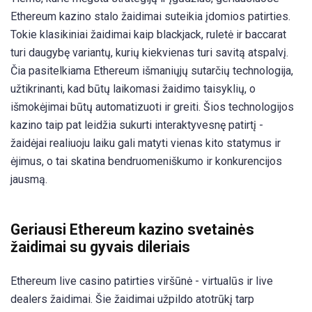
Ethereum kazino stalo žaidimai suteikia įdomios patirties.
Tokie klasikiniai žaidimai kaip blackjack, ruletė ir baccarat
turi daugybę variantų, kurių kiekvienas turi savitą atspalvį.
Čia pasitelkiama Ethereum išmaniųjų sutarčių technologija,
užtikrinanti, kad būtų laikomasi žaidimo taisyklių, o
išmokėjimai būtų automatizuoti ir greiti. Šios technologijos
kazino taip pat leidžia sukurti interaktyvesnę patirtį -
žaidėjai realiuoju laiku gali matyti vienas kito statymus ir
ėjimus, o tai skatina bendruomeniškumo ir konkurencijos
jausmą.
Geriausi Ethereum kazino svetainės
žaidimai su gyvais dileriais
Ethereum live casino patirties viršūnė - virtualūs ir live
dealers žaidimai. Šie žaidimai užpildo atotrūkį tarp