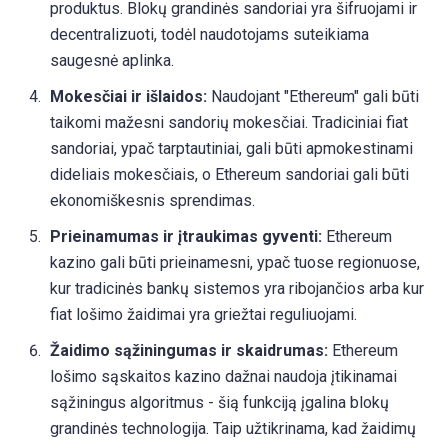
produktus. Blokų grandinės sandoriai yra šifruojami ir
decentralizuoti, todėl naudotojams suteikiama
saugesnė aplinka.
Mokesčiai ir išlaidos:
Naudojant "Ethereum" gali būti
taikomi mažesni sandorių mokesčiai. Tradiciniai fiat
sandoriai, ypač tarptautiniai, gali būti apmokestinami
dideliais mokesčiais, o Ethereum sandoriai gali būti
ekonomiškesnis sprendimas.
Prieinamumas ir įtraukimas gyventi:
Ethereum
kazino gali būti prieinamesni, ypač tuose regionuose,
kur tradicinės bankų sistemos yra ribojančios arba kur
fiat lošimo žaidimai yra griežtai reguliuojami.
Žaidimo sąžiningumas ir skaidrumas:
Ethereum
lošimo sąskaitos kazino dažnai naudoja įtikinamai
sąžiningus algoritmus - šią funkciją įgalina blokų
grandinės technologija. Taip užtikrinama, kad žaidimų