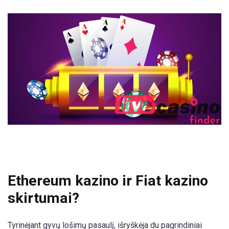
Ethereum kazino ir Fiat kazino
skirtumai?
Tyrinėjant gyvų lošimų pasaulį, išryškėja du pagrindiniai