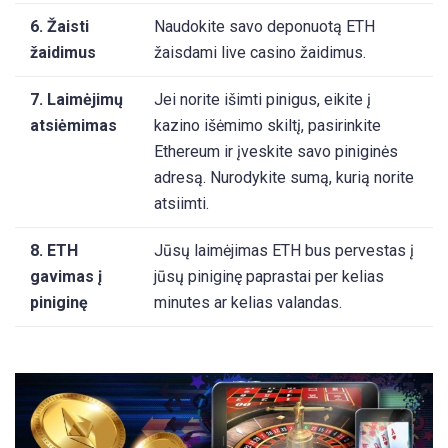
6. Žaisti
Naudokite savo deponuotą ETH
žaidimus
žaisdami live casino žaidimus.
7. Laimėjimų
Jei norite išimti pinigus, eikite į
atsiėmimas
kazino išėmimo skiltį, pasirinkite
Ethereum ir įveskite savo piniginės
adresą. Nurodykite sumą, kurią norite
atsiimti.
8. ETH
Jūsų laimėjimas ETH bus pervestas į
gavimas į
jūsų piniginę paprastai per kelias
piniginę
minutes ar kelias valandas.