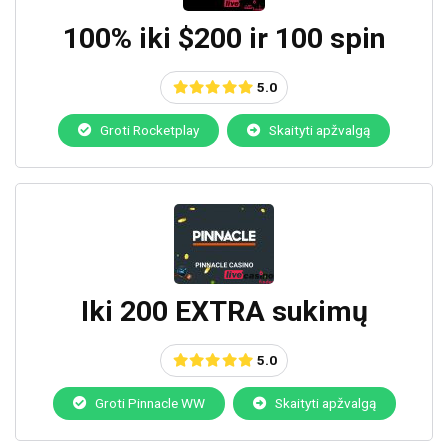
100% iki $200 ir 100 spin
5.0
Groti Rocketplay
Skaityti apžvalgą
Iki 200 EXTRA sukimų
5.0
Groti Pinnacle WW
Skaityti apžvalgą