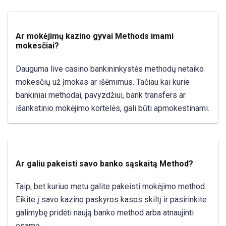
Ar mokėjimų kazino gyvai Methods imami
mokesčiai?
Dauguma live casino bankininkystės methodų netaiko
mokesčių už įmokas ar išėmimus. Tačiau kai kurie
bankiniai methodai, pavyzdžiui, bank transfers ar
išankstinio mokėjimo kortelės, gali būti apmokestinami.
Ar galiu pakeisti savo banko sąskaitą Method?
Taip, bet kuriuo metu galite pakeisti mokėjimo method.
Eikite į savo kazino paskyros kasos skiltį ir pasirinkite
galimybę pridėti naują banko method arba atnaujinti
esamą.