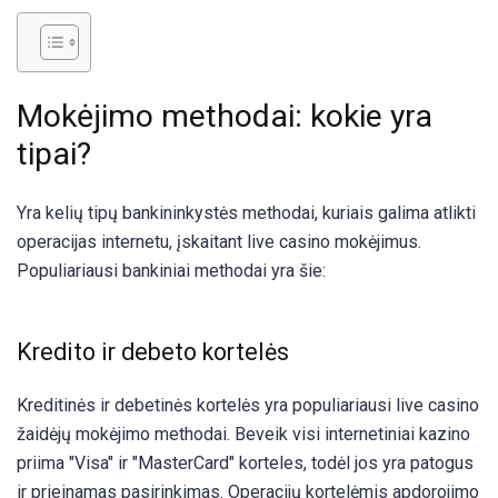
Mokėjimo methodai: kokie yra
tipai?
Yra kelių tipų bankininkystės methodai, kuriais galima atlikti
operacijas internetu, įskaitant live casino mokėjimus.
Populiariausi bankiniai methodai yra šie:
Kredito ir debeto kortelės
Kreditinės ir debetinės kortelės yra populiariausi live casino
žaidėjų mokėjimo methodai. Beveik visi internetiniai kazino
priima "Visa" ir "MasterCard" korteles, todėl jos yra patogus
ir prieinamas pasirinkimas. Operacijų kortelėmis apdorojimo