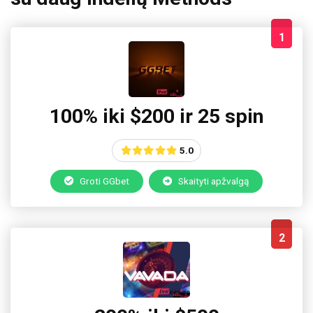
1
100% iki $200 ir 25 spin
5.0
Groti GGbet
Skaityti apžvalgą
2