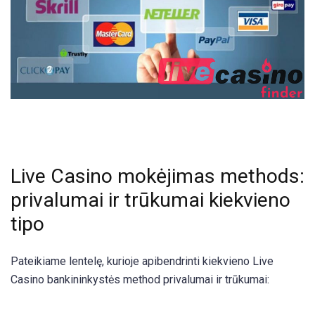
Live Casino mokėjimas methods:
privalumai ir trūkumai kiekvieno
tipo
Pateikiame lentelę, kurioje apibendrinti kiekvieno Live
Casino bankininkystės method privalumai ir trūkumai: