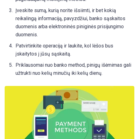
Įveskite sumą, kurią norite išsiimti, ir bet kokią
reikalingą informaciją, pavyzdžiui, banko sąskaitos
duomenis arba elektroninės piniginės prisijungimo
duomenis.
Patvirtinkite operaciją ir laukite, kol lėšos bus
įskaitytos į jūsų sąskaitą.
Priklausomai nuo banko method, pinigų išėmimas gali
užtrukti nuo kelių minučių iki kelių dienų.