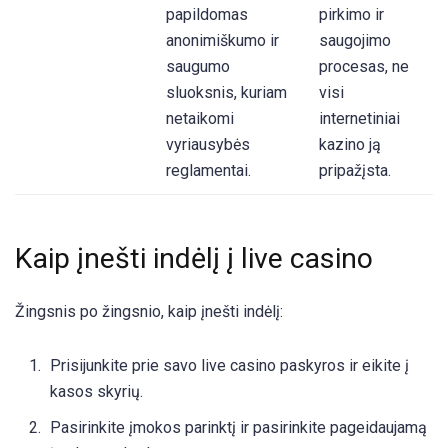
papildomas
pirkimo ir
anonimiškumo ir
saugojimo
saugumo
procesas, ne
sluoksnis, kuriam
visi
netaikomi
internetiniai
vyriausybės
kazino ją
reglamentai.
pripažįsta.
Kaip įnešti indėlį į live casino
Žingsnis po žingsnio, kaip įnešti indėlį:
Prisijunkite prie savo live casino paskyros ir eikite į
kasos skyrių.
Pasirinkite įmokos parinktį ir pasirinkite pageidaujamą