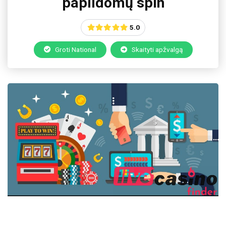
papildomų spin
5.0
Groti National
Skaityti apžvalgą