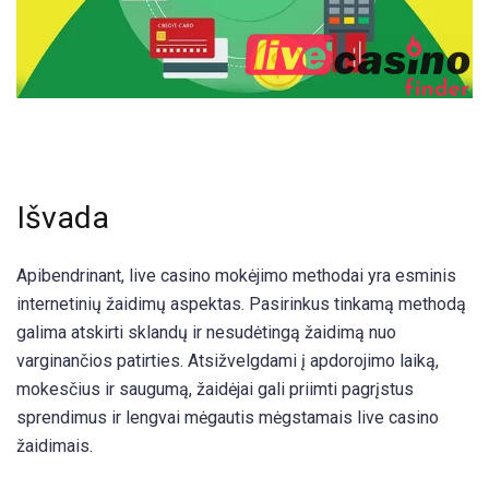
Išvada
Apibendrinant, live casino mokėjimo methodai yra esminis
internetinių žaidimų aspektas. Pasirinkus tinkamą methodą
galima atskirti sklandų ir nesudėtingą žaidimą nuo
varginančios patirties. Atsižvelgdami į apdorojimo laiką,
mokesčius ir saugumą, žaidėjai gali priimti pagrįstus
sprendimus ir lengvai mėgautis mėgstamais live casino
žaidimais.