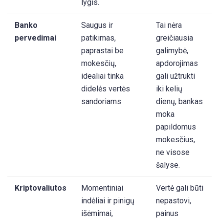
lygis.
Banko
Saugus ir
Tai nėra
pervedimai
patikimas,
greičiausia
paprastai be
galimybė,
mokesčių,
apdorojimas
idealiai tinka
gali užtrukti
didelės vertės
iki kelių
sandoriams
dienų, bankas
moka
papildomus
mokesčius,
ne visose
šalyse.
Kriptovaliutos
Momentiniai
Vertė gali būti
indėliai ir pinigų
nepastovi,
išėmimai,
painus